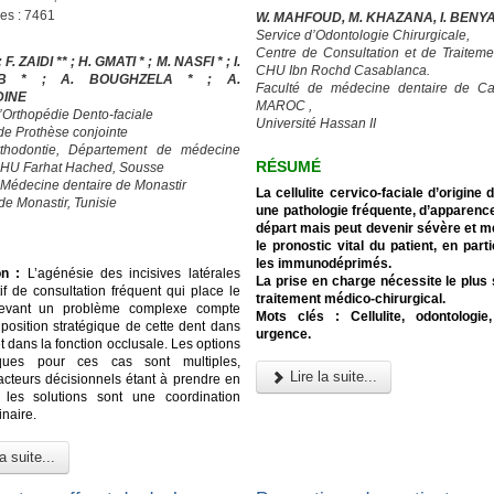
ges : 7461
W. MAHFOUD, M. KHAZANA, I. BENY
Service d’Odontologie Chirurgicale,
Centre de Consultation et de Traiteme
; F. ZAIDI ** ; H. GMATI * ; M. NASFI * ; I.
CHU Ibn Rochd Casablanca.
UB * ; A. BOUGHZELA * ; A.
Faculté de médecine dentaire de Ca
DINE
MAROC ,
d’Orthopédie Dento-faciale
Université Hassan II
 de Prothèse conjointe
rthodontie, Département de médecine
RÉSUMÉ
CHU Farhat Hached, Sousse
 Médecine dentaire de Monastir
La cellulite cervico-faciale d’origine 
de Monastir, Tunisie
une pathologie fréquente, d’apparenc
départ mais peut devenir sévère et me
le pronostic vital du patient, en part
les immunodéprimés.
on :
L’agénésie des incisives latérales
La prise en charge nécessite le plus
if de consultation fréquent qui place le
traitement médico-chirurgical.
devant un problème complexe compte
Mots clés : Cellulite, odontologie,
 position stratégique de cette dent dans
urgence.
et dans la fonction occlusale. Les options
iques pour ces cas sont multiples,
Lire la suite...
facteurs décisionnels étant à prendre en
 les solutions sont une coordination
inaire.
a suite...