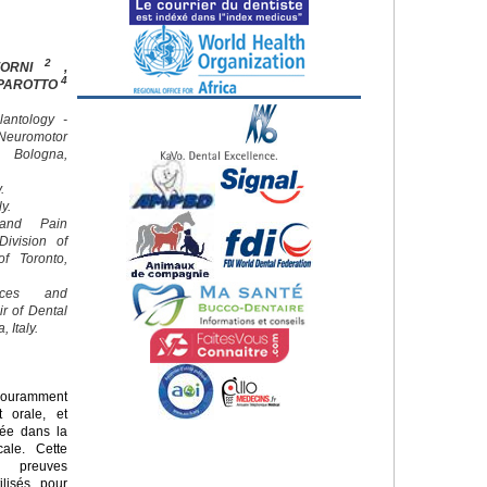
2
FORNI
,
4
 PAROTTO
lantology -
euromotor
f Bologna,
.
ly.
 and Pain
ivision of
of Toronto,
nces and
ir of Dental
 Italy.
couramment
t orale, et
diée dans la
cale. Cette
s preuves
ilisés pour