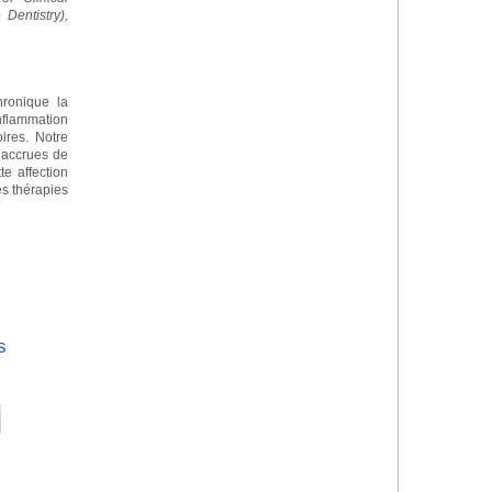
Dentistry),
chronique la
nflammation
ires. Notre
 accrues de
te affection
s thérapies
s