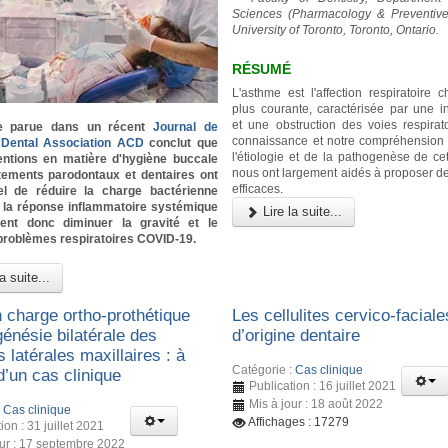
Sciences (Pharmacology & Preventive 
University of Toronto, Toronto, Ontario.
RÉSUMÉ
L'asthme est l'affection respiratoire 
plus courante, caractérisée par une i
et une obstruction des voies respirato
e parue dans un récent
Journal de
connaissance et notre compréhension
a Dental Association ACD
conclut que
l'étiologie et de la pathogenèse de cet
ventions en matière d'hygiène buccale
nous ont largement aidés à proposer de
itements parodontaux et dentaires ont
efficaces.
iel de réduire la charge bactérienne
t la réponse inflammatoire systémique
Lire la suite...
ient donc diminuer la gravité et le
problèmes respiratoires COVID-19.
a suite...
n charge ortho-prothétique
Les cellulites cervico-faciale
énésie bilatérale des
d’origine dentaire
s latérales maxillaires : à
Catégorie :
Cas clinique
d’un cas clinique
Publication : 16 juillet 2021
Mis à jour : 18 août 2022
:
Cas clinique
Affichages : 17279
ion : 31 juillet 2021
our : 17 septembre 2022