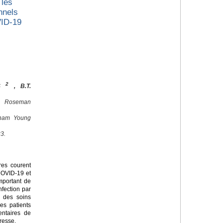
 les
nnels
VID-19
2
ES
, B.T.
, Roseman
igham Young
3.
res courent
 COVID-19 et
important de
nfection par
d des soins
es patients
entaires de
resse.