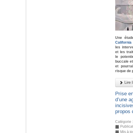
Une étud
Californi
les inter
et les tra
le potent
buccale e
et pourra
risque de 
Lire l
Prise e
d’une ag
incisive
propos 
Catégorie 
Publicat
Mis à j