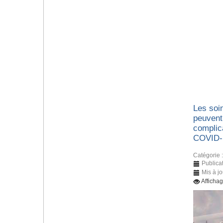
Les soin
peuvent
complic
COVID-
Catégorie 
Publica
Mis à jo
Afficha