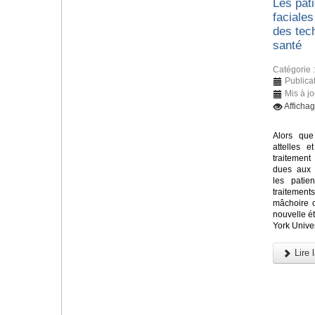
Les pati
faciales
des tec
santé
Catégorie 
Publicat
Mis à jo
Afficha
Alors que
attelles e
traitement
dues aux 
les patie
traitements
mâchoire 
nouvelle 
York Univer
Lire l