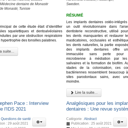
 Médecine dentaire de Monastir
Sweden.
de Monastir, Tunisie
RÉSUMÉ
Les implants dentaires ostéo-intégrés 
principal de cette étude était d’identifier
un outil révolutionnaire dans l'ar
ies squelettiques et dentoalvéolaires
dentisterie reconstructive, utilisé po
induites par une obstruction respiratoire
les dents manquantes et restaurer le
 hypertrophie des tonsilles palatines.
masticatoires, occlusales et esthéti
les dents naturelles, la partie exposé
des implants dentaires offre un
a suite...
immaculée sans perte pour l
microbienne à médiation par les 
salivaires et la formation de biofilm. 
stades de la colonisation, ces c
bactériennes ressemblent beaucoup à
sites parodontaux sains, avec une
moindre.
Lire la suite...
ephen Pace : Interview
Analgésiques pour les impla
de l'IDS 2021
dentaires : Une revue systé
:
Questions de santé
Catégorie :
Abstract
tion : 29 août 2021
Publication : 25 août 2021