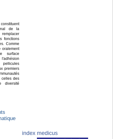
constituent
senal de la
ur remplacer
s fonctions
ques. Comme
e oralement
e surface
'adhésion
pellicules
Aux premiers
ommunautés
 celles des
 diversité
nts
matique
index medicus