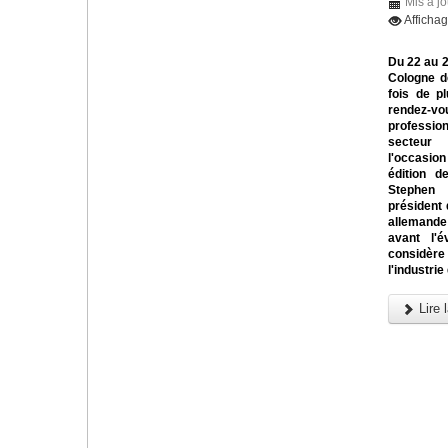
Mis à jo
Afficha
Du 22 au 
Cologne d
fois de pl
rendez
profess
secteur
l'occasi
édition d
Steph
président 
allemande
avant l'é
considère
l'industrie
Lire l