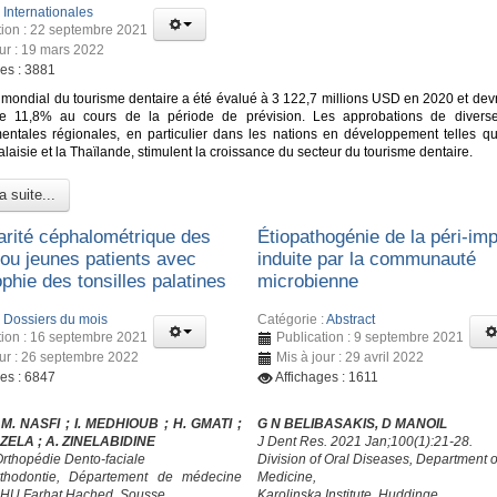
:
Internationales
tion : 22 septembre 2021
our : 19 mars 2022
ges : 3881
mondial du tourisme dentaire a été évalué à 3 122,7 millions USD en 2020 et devra
e 11,8% au cours de la période de prévision. Les approbations de diverse
ntales régionales, en particulier dans les nations en développement telles que
Malaisie et la Thaïlande, stimulent la croissance du secteur du tourisme dentaire.
a suite...
larité céphalométrique des
Étiopathogénie de la péri-imp
 ou jeunes patients avec
induite par la communauté
phie des tonsilles palatines
microbienne
:
Dossiers du mois
Catégorie :
Abstract
tion : 16 septembre 2021
Publication : 9 septembre 2021
our : 26 septembre 2022
Mis à jour : 29 avril 2022
ges : 6847
Affichages : 1611
 M. NASFI ; I. MEDHIOUB
; H. GMATI
;
G N BELIBASAKIS, D MANOIL
HZELA
; A. ZINELABIDINE
J Dent Res. 2021 Jan;100(1):21-28.
Orthopédie Dento-faciale
Division of Oral Diseases, Department o
rthodontie, Département de médecine
Medicine,
CHU Farhat Hached, Sousse
Karolinska Institute, Huddinge,