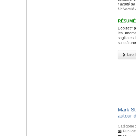
Faculté de
Université 
RÉSUMÉ
L’objectif 
les anomal
sagittales 
suite à une
Lire l
Mark St
autour 
Catégorie 
Publica