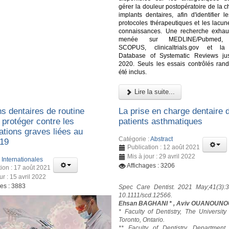
gérer la douleur postopératoire de la c
implants dentaires, afin d'identifier l
protocoles thérapeutiques et les lacun
connaissances. Une recherche exhau
menée sur MEDLINE/Pubmed,
SCOPUS, clinicaltrials.gov et l
Database of Systematic Reviews ju
2020. Seuls les essais contrôlés ran
été inclus.
Lire la suite...
s dentaires de routine
La prise en charge dentaire 
 protéger contre les
patients asthmatiques
ations graves liées au
Catégorie :
Abstract
19
Publication : 12 août 2021
Mis à jour : 29 avril 2022
:
Internationales
Affichages : 3206
tion : 17 août 2021
ur : 15 avril 2022
ges : 3883
Spec Care Dentist. 2021 May;41(3):3
10.1111/scd.12566.
Ehsan BAGHANI * , Aviv OUANOUNO
* Faculty of Dentistry, The University
Toronto, Ontario.
** Faculty of Dentistry, Department 