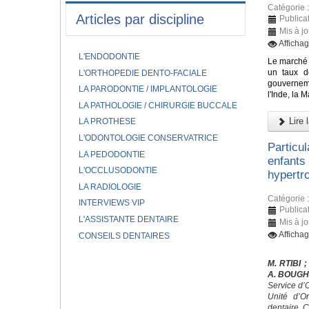
Catégorie 
Articles par discipline
Publica
Mis à j
Afficha
L'ENDODONTIE
Le marché 
un taux d
L'ORTHOPEDIE DENTO-FACIALE
gouverneme
LA PARODONTIE / IMPLANTOLOGIE
l'Inde, la 
LA PATHOLOGIE / CHIRURGIE BUCCALE
Lire l
LA PROTHESE
L'ODONTOLOGIE CONSERVATRICE
Particu
LA PEDODONTIE
enfants
L'OCCLUSODONTIE
hypertro
LA RADIOLOGIE
Catégorie 
INTERVIEWS VIP
Publica
L'ASSISTANTE DENTAIRE
Mis à j
Afficha
CONSEILS DENTAIRES
M. RTIBI
;
A. BOUG
Service d’
Unité d’O
dentaire, 