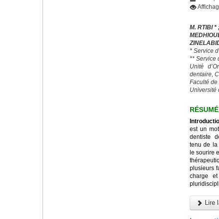
Afficha
M. RTIBI * 
MEDHIO
ZINELABI
* Service 
** Service
Unité d’O
dentaire, 
Faculté de
Université 
RÉSUMÉ
Introducti
est un mot
dentiste 
tenu de la
le sourire 
thérapeut
plusieurs 
charge et
pluridiscipl
Lire l