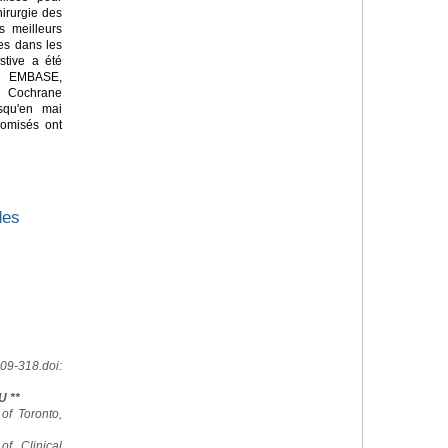
hirurgie des
es meilleurs
es dans les
stive a été
 EMBASE,
a Cochrane
squ'en mai
domisés ont
des
09-318.doi:
U **
 of Toronto,
of Clinical