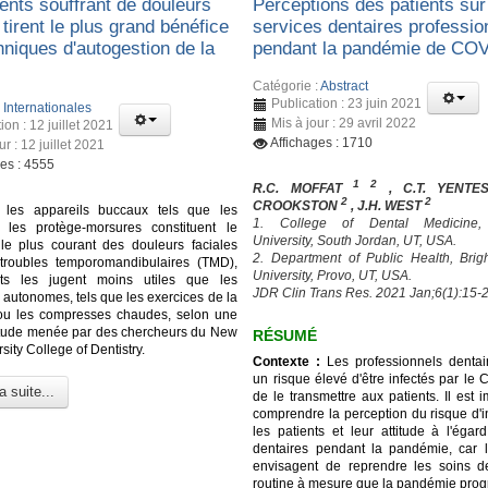
ents souffrant de douleurs
Perceptions des patients sur
 tirent le plus grand bénéfice
services dentaires professio
hniques d'autogestion de la
pendant la pandémie de CO
Catégorie :
Abstract
Publication : 23 juin 2021
:
Internationales
Mis à jour : 29 avril 2022
ion : 12 juillet 2021
Affichages : 1710
ur : 12 juillet 2021
ges : 4555
1 2
R.C. MOFFAT
, C.T. YENT
2
2
CROOKSTON
, J.H. WEST
 les appareils buccaux tels que les
1. College of Dental Medicine
t les protège-morsures constituent le
University, South Jordan, UT, USA.
 le plus courant des douleurs faciales
2. Department of Public Health, Br
troubles temporomandibulaires (TMD),
University, Provo, UT, USA.
nts les jugent moins utiles que les
JDR Clin Trans Res. 2021 Jan;6(1):15-2
 autonomes, tels que les exercices de la
ou les compresses chaudes, selon une
étude menée par des chercheurs du New
RÉSUMÉ
sity College of Dentistry.
Contexte :
Les professionnels dentai
un risque élevé d'être infectés par le
a suite...
de le transmettre aux patients. Il est 
comprendre la perception du risque d'i
les patients et leur attitude à l'égar
dentaires pendant la pandémie, car l
envisagent de reprendre les soins d
routine à mesure que la pandémie prog