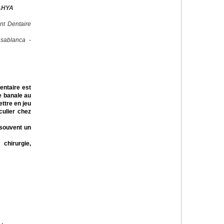
AHYA
nt Dentaire
sablanca -
dentaire est
e banale au
ttre en jeu
iculier chez
 souvent un
 chirurgie,