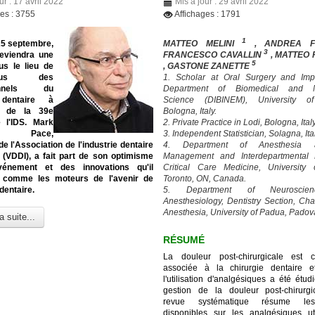
ur : 17 avril 2022
Mis à jour : 29 avril 2022
ges : 3755
Affichages : 1791
1
25 septembre,
MATTEO MELINI
, ANDREA 
3
eviendra une
FRANCESCO CAVALLIN
, MATTEO
5
us le lieu de
, GASTONE ZANETTE
-vous des
1. Scholar at Oral Surgery and Imp
ionnels du
Department of Biomedical and N
 dentaire à
Science (DIBINEM), University o
on de la 39e
Bologna, Italy.
e l'IDS. Mark
2. Private Practice in Lodi, Bologna, Italy
en Pace,
3. Independent Statistician, Solagna, Ita
de l'Association de l'industrie dentaire
4. Department of Anesthesia
 (VDDI), a fait part de son optimisme
Management and Interdepartmental D
vénement et des innovations qu'il
Critical Care Medicine, University 
 comme les moteurs de l'avenir de
Toronto, ON, Canada.
 dentaire.
5. Department of Neuroscie
Anesthesiology, Dentistry Section, Cha
Anesthesia, University of Padua, Padova,
a suite...
RÉSUMÉ
La douleur post-chirurgicale est 
associée à la chirurgie dentaire e
l'utilisation d'analgésiques a été étu
gestion de la douleur post-chirurgi
revue systématique résume le
disponibles sur les analgésiques ut