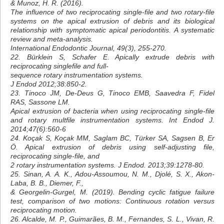
& Munoz, H. R. (2016).
The influence of two reciprocating single‐file and two rotary‐file
systems on the apical extrusion of debris and its biological
relationship with symptomatic apical periodontitis. A systematic
review and meta‐analysis.
International Endodontic Journal, 49(3), 255-270.
22. Bürklein S, Schafer E. Apically extrude debris with
reciprocating singlefile and full-
sequence rotary instrumentation systems.
J Endod 2012;38:850-2.
23. Tinoco JM, De-Deus G, Tinoco EMB, Saavedra F, Fidel
RAS, Sassone LM.
Apical extrusion of bacteria when using reciprocating single-file
and rotary multfile instrumentation systems. Int Endod J.
2014;47(6):560-6
24. Koçak S, Koçak MM, Saglam BC, Türker SA, Sagsen B, Er
Ö. Apical extrusion of debris using self-adjusting file,
reciprocating single-file, and
2 rotary instrumentation systems. J Endod. 2013;39:1278-80.
25. Sinan, A. A. K., Adou-Assoumou, N. M., Djolé, S. X., Akon-
Laba, B. B., Diemer, F.,
& Georgelin-Gurgel, M. (2019). Bending cyclic fatigue failure
test, comparison of two motions: Continuous rotation versus
reciprocating motion.
26. Alcalde, M. P., Guimarães, B. M., Fernandes, S. L., Vivan, R.