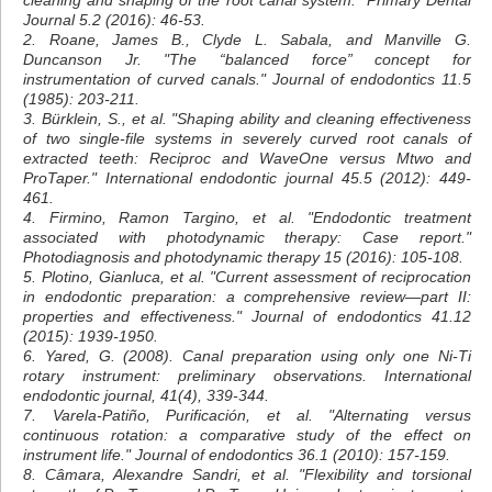
cleaning and shaping of the root canal system." Primary Dental
Journal 5.2 (2016): 46-53.
2. Roane, James B., Clyde L. Sabala, and Manville G.
Duncanson Jr. "The “balanced force” concept for
instrumentation of curved canals." Journal of endodontics 11.5
(1985): 203-211.
3. Bürklein, S., et al. "Shaping ability and cleaning effectiveness
of two single‐file systems in severely curved root canals of
extracted teeth: Reciproc and WaveOne versus Mtwo and
ProTaper." International endodontic journal 45.5 (2012): 449-
461.
4. Firmino, Ramon Targino, et al. "Endodontic treatment
associated with photodynamic therapy: Case report."
Photodiagnosis and photodynamic therapy 15 (2016): 105-108.
5. Plotino, Gianluca, et al. "Current assessment of reciprocation
in endodontic preparation: a comprehensive review—part II:
properties and effectiveness." Journal of endodontics 41.12
(2015): 1939-1950.
6. Yared, G. (2008). Canal preparation using only one Ni‐Ti
rotary instrument: preliminary observations. International
endodontic journal, 41(4), 339-344.
7. Varela-Patiño, Purificación, et al. "Alternating versus
continuous rotation: a comparative study of the effect on
instrument life." Journal of endodontics 36.1 (2010): 157-159.
8. Câmara, Alexandre Sandri, et al. "Flexibility and torsional