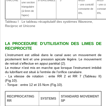
UNICONE
STERILISABLE
3
6/020
6/025
une section
- une conicité́
- une co
triangulaire
constante de
constan
(à 6mm de
6%.
6%.
l’apex)
Tableau I : Le tableau récapitulatif des systèmes Waveone,
Reciproc et Unicone
LA PROCEDURE D’UTILISATION DES LIMES DE
RECIPROCITE
L’instrument est utilisé dans le canal avec un mouvement de
picotement lent et une pression apicale légère. Le mouvement
de retrait s’effectue en appui pariétal (2).
Le moteur n’est mis en marche que lorsque l’instrument imbibé
du lubrifiant est situé à l'entrée de l'orifice canalaire.
- La vitesse de rotation : ente RR 2 et RR 7 (Tableau II)
(Fig.10).
- Torque : entre 12 et 15 Ncm (Fig.10).
RECIPROCATING
STANDARD MOVEMENT
SYSTEMS
RR
SP