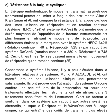
c) Résistance à la fatigue cyclique :
En thérapie endodontique, le mouvement alternatif asymétrique
transversal permet de limiter la fatigue des instruments. Aline A
Krah Sinan et Al. ont comparé la résistance à la fatigue cyclique
des limes utilisées en réciprocité et en rotation continue
(Système HERO 642® et système RaCes) Ils ont montré que la
durée moyenne de l’apparition de la fracture instrumentale est
plus longue en utilisant le mouvement de réciprocité. Les
différences étaient plus marquées avec le système HERO 642®
(Rotation continue = 48 s, Réciprocité =525 s) par rapport au
système RaCes® (rotation continue = 380 s, Réciprocité = 748
s). Ceci dit, les limes Ni-Ti se cassent moins vite en mouvement
de réciprocité qu'en rotation continue (25).
Concernant le système Unicone, il y a peu d’études dans la
littérature relatives à ce système. Murilo P. ALCALDE et Al. ont
montré lors de son utilisation clinique une performance
satisfaisante. Ils ont prouvé que l’utilisation du système Unicone
confère une sécurité lors de la préparation. Au cours des
traitements effectués, les instruments ont été utilisés dans 3
traitements sans fracture de l'instrument. C'est un facteur à
souligner dans ce système par rapport aux autres systèmes
alternatifs, puisque le Reciproc et le WaveOne sont à usage
unique, ce qui entraîne des coûts de traitement plus élevés