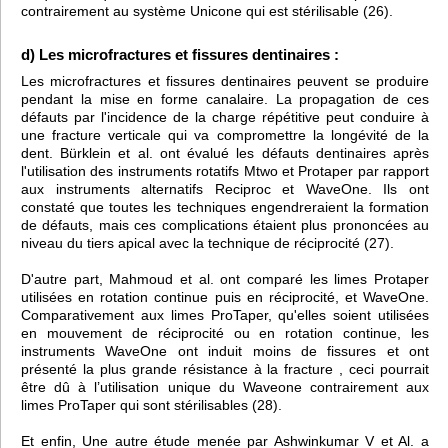
contrairement au système Unicone qui est stérilisable (26).
d) Les microfractures et fissures dentinaires :
Les microfractures et fissures dentinaires peuvent se produire
pendant la mise en forme canalaire. La propagation de ces
défauts par l'incidence de la charge répétitive peut conduire à
une fracture verticale qui va compromettre la longévité de la
dent. Bürklein et al. ont évalué les défauts dentinaires après
l'utilisation des instruments rotatifs Mtwo et Protaper par rapport
aux instruments alternatifs Reciproc et WaveOne. Ils ont
constaté que toutes les techniques engendreraient la formation
de défauts, mais ces complications étaient plus prononcées au
niveau du tiers apical avec la technique de réciprocité (27).
D'autre part, Mahmoud et al. ont comparé les limes Protaper
utilisées en rotation continue puis en réciprocité, et WaveOne.
Comparativement aux limes ProTaper, qu'elles soient utilisées
en mouvement de réciprocité ou en rotation continue, les
instruments WaveOne ont induit moins de fissures et ont
présenté la plus grande résistance à la fracture , ceci pourrait
être dû à l’utilisation unique du Waveone contrairement aux
limes ProTaper qui sont stérilisables (28).
Et enfin, Une autre étude menée par Ashwinkumar V et Al. a