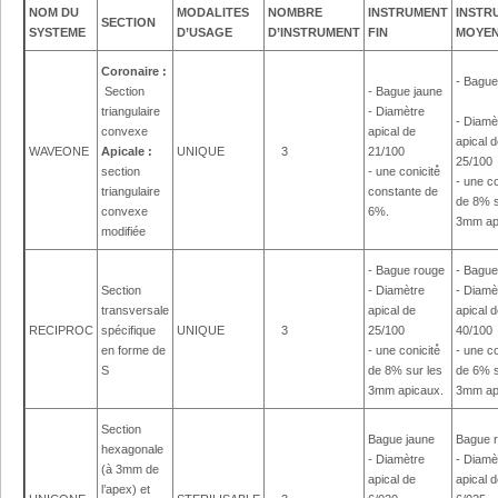
NOM DU
MODALITES
NOMBRE
INSTRUMENT
INSTR
SECTION
SYSTEME
D’USAGE
D’INSTRUMENT
FIN
MOYE
Coronaire :
- Bagu
Section
- Bague jaune
triangulaire
- Diamètre
- Diamè
convexe
apical de
apical 
WAVEONE
Apicale :
UNIQUE
3
21/100
25/100
section
- une conicité́
- une co
triangulaire
constante de
de 8% s
convexe
6%.
3mm ap
modifiée
- Bague rouge
- Bague
Section
- Diamètre
- Diamè
transversale
apical de
apical 
RECIPROC
spécifique
UNIQUE
3
25/100
40/100
en forme de
- une conicité́
- une co
S
de 8% sur les
de 6% s
3mm apicaux.
3mm ap
Section
Bague jaune
Bague 
hexagonale
- Diamètre
- Diamè
(à 3mm de
apical de
apical 
l’apex) et