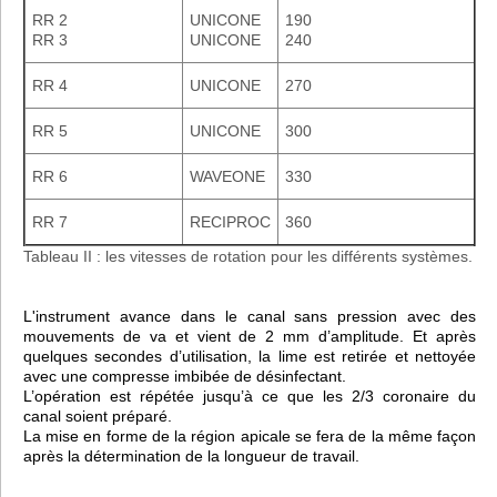
RR 2
UNICONE
190
RR 3
UNICONE
240
RR 4
UNICONE
270
RR 5
UNICONE
300
RR 6
WAVEONE
330
RR 7
RECIPROC
360
Tableau II : les vitesses de rotation pour les différents systèmes.
L'instrument avance dans le canal sans pression avec des
mouvements de va et vient de 2 mm d’amplitude. Et après
quelques secondes d’utilisation, la lime est retirée et nettoyée
avec une compresse imbibée de désinfectant.
L’opération est répétée jusqu’à ce que les 2/3 coronaire du
canal soient préparé.
La mise en forme de la région apicale se fera de la même façon
après la détermination de la longueur de travail.