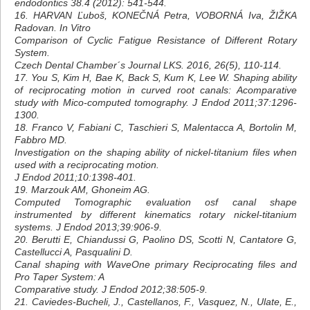
endodontics 38.4 (2012): 541-544.
16. HARVAN Ľuboš, KONEČNÁ Petra, VOBORNÁ Iva, ŽIŽKA
Radovan. In Vitro
Comparison of Cyclic Fatigue Resistance of Different Rotary
System.
Czech Dental Chamber´s Journal LKS. 2016, 26(5), 110-114.
17. You S, Kim H, Bae K, Back S, Kum K, Lee W. Shaping ability
of reciprocating motion in curved root canals: Acomparative
study with Mico-computed tomography. J Endod 2011;37:1296-
1300.
18. Franco V, Fabiani C, Taschieri S, Malentacca A, Bortolin M,
Fabbro MD.
Investigation on the shaping ability of nickel-titanium files when
used with a reciprocating motion.
J Endod 2011;10:1398-401.
19. Marzouk AM, Ghoneim AG.
Computed Tomographic evaluation osf canal shape
instrumented by different kinematics rotary nickel-titanium
systems. J Endod 2013;39:906-9.
20. Berutti E, Chiandussi G, Paolino DS, Scotti N, Cantatore G,
Castellucci A, Pasqualini D.
Canal shaping with WaveOne primary Reciprocating files and
Pro Taper System: A
Comparative study. J Endod 2012;38:505-9.
21. Caviedes‐Bucheli, J., Castellanos, F., Vasquez, N., Ulate, E.,