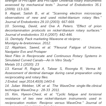
strength of ProTaper and ProTaper Universal rotary instruments
assessed by mechanical tests." Journal of Endodontics 35.1
(2009): 113-116.
9. Alapati, Satish B., et al. "Scanning electron microscope
observations of new and used nickel-titanium rotary files."
Journal of Endodontics 29.10 (2003): 667-669.
10. Sonntag, David, and Ove A. Peters. "Effect of prion
decontamination protocols on nickel-titanium rotary surfaces."
Journal of endodontics 33.4 (2007): 442-446.
11. Dentsply. Pack marketing Waveone et réciproc .
Montigny-le-bretonneux. 2012.
12. Alqahtani, Saeed, et al. "Flexural Fatigue of Unicone,
Navigator Evo and Protaper
Next Files in Reciprocate and Continuous Rotary Systems in
Simulated Curved Canals—An In Vitro Study."
Metals 10.1 (2020): 23
13. Kansal R, Rajput A, Talwar S, Roongta R, Verma M.
Assessment of dentinal damage during canal preparation using
reciprocating and rotary files.
J Endod. sept 2014;40(9):1443-6
14. Julian Webber, UK et al. The WaveOne single-file.clinical
technique WaveOne.p : 28-33 .2011.
15. Kim, Hyeon-Cheol, et al. "Cyclic fatigue and torsional
resistance of two new nickel-titanium instruments used in
reciprocation motion: Reciproc versus WaveOne." Journal of