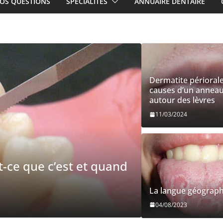
OS QUESTIONS
SPÉCIALITÉS
ANNUAIRE DENTAIRE
Dermatite périorale
causes d’un annea
autour des lèvres
11/03/2024
ir une infection après un soin
La langue géograp
04/08/2023