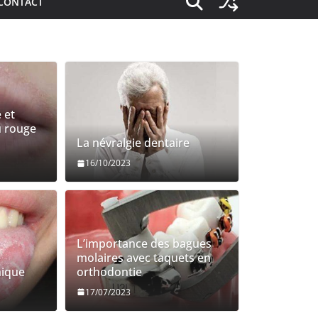
CONTACT
 et
u rouge
La névralgie dentaire
16/10/2023
V0S QUESTIONS
Alimentation : Quel impact sur votre s
L’importance des bagues
dentaire ?
molaires avec taquets en
hique
orthodontie
05/09/2023
Admin
17/07/2023