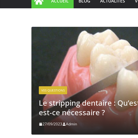
ACCUEIL
BLOG
ACTUALITÉS
V
V0S QUESTIONS
e que c’est et quand
Comment préven
dentaire ?
12/09/2023
Admin