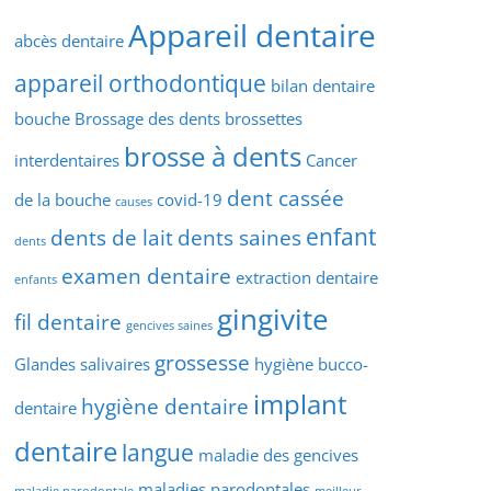
Appareil dentaire
abcès dentaire
appareil orthodontique
bilan dentaire
bouche
Brossage des dents
brossettes
brosse à dents
interdentaires
Cancer
dent cassée
de la bouche
covid-19
causes
enfant
dents de lait
dents saines
dents
examen dentaire
extraction dentaire
enfants
gingivite
fil dentaire
gencives saines
grossesse
Glandes salivaires
hygiène bucco-
implant
hygiène dentaire
dentaire
dentaire
langue
maladie des gencives
maladies parodontales
maladie parodontale
meilleur