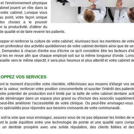
 et l'environnement physique
abinet jouent un rôle dans la
 votre cabinet. Lorsque vous
au point, votre façon unique
 les choses a le pouvoir
 la productivité, d'attirer du
e qualité et de faire revenir les patients.
opper et renforcer la culture de votre cabinet, réunissez tous les membres de vot
 en profondeur des activités quotidiennes de votre cabinet dentaire ainsi que de ses
 Demandez à chacun d'entre eux d'écrire ce qu'il considère être les facteurs d'ide
z-les en revue afin que chaque employé soit sur la même longueur d'onde. Lor
vaille vers le même objectif, il sera plus heureux et plus attentif et votre cabinet d
LOPPEZ VOS SERVICES
ent le moment d'accroître votre clientèle, réfléchissez aux moyens d'élargir vos s
r la valeur, renforcer votre position concurrentielle et susciter l'intérêt des patient
otre potentiel de production est-il limité par la taille de votre cabinet dentaire act
de déménager dans un espace plus grand ou d'inclure des associés supplément
eut-être améliorer l'accessibilité de votre clinique. Ou peut-être envisagez-vous 
es spécialités pour répondre aux besoins croissants de votre communauté.
 soit la voie que vous envisagez, assurez-vous de ne pas dépasser les limites de v
ant le juste équilibre entre une technologie de pointe et une qualité sans comp
 un dentiste prospère avec une solide réputation, des clients fidèles et de
.