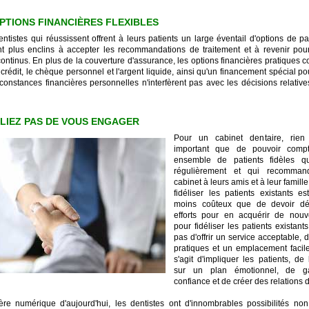
OPTIONS FINANCIÈRES FLEXIBLES
entistes qui réussissent offrent à leurs patients un large éventail d'options de p
ent plus enclins à accepter les recommandations de traitement et à revenir pou
continus. En plus de la couverture d'assurance, les options financières pratiques
e crédit, le chèque personnel et l'argent liquide, ainsi qu'un financement spécial po
rconstances financières personnelles n'interfèrent pas avec les décisions relativ
BLIEZ PAS DE VOUS ENGAGER
Pour un cabinet dentaire, rien 
important que de pouvoir comp
ensemble de patients fidèles qu
régulièrement et qui recommand
cabinet à leurs amis et à leur famille
fidéliser les patients existants e
moins coûteux que de devoir dé
efforts pour en acquérir de nou
pour fidéliser les patients existants,
pas d'offrir un service acceptable, 
pratiques et un emplacement facile
s'agit d'impliquer les patients, de
sur un plan émotionnel, de g
confiance et de créer des relations 
ère numérique d'aujourd'hui, les dentistes ont d'innombrables possibilités no