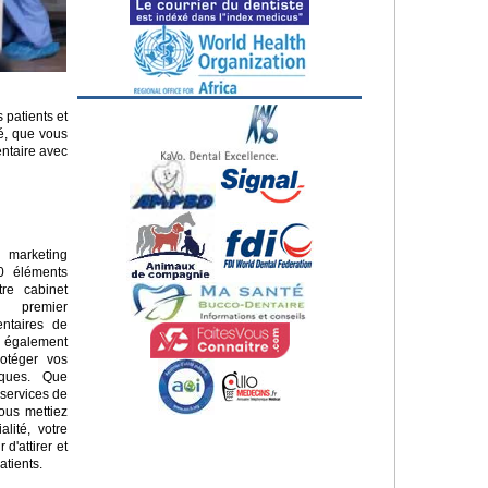
 patients et
sé, que vous
entaire avec
marketing
10 éléments
re cabinet
e premier
entaires de
également
rotéger vos
iques. Que
 services de
ous mettiez
alité, votre
 d'attirer et
atients.