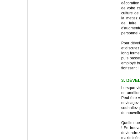
décoration
de votre c
culture de
la mettez 
de faire
d'augmenter
personnel d
Pour dével
et discutez
long terme.
puis passe
employé tra
florissant !
3. DÉVE
Lorsque vi
en améliore
Peut-être v
envisagez 
souhaitez p
de nouvell
Quelle que
! En trouv
deviendrez
maximisés