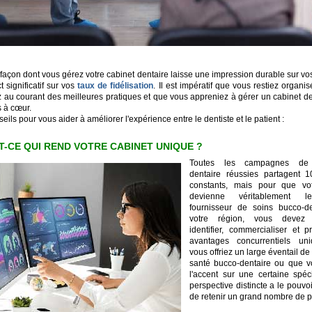
a façon dont vous gérez votre cabinet dentaire laisse une impression durable sur vos
 significatif sur vos
taux de fidélisation
. Il est impératif que vous restiez organi
z au courant des meilleures pratiques et que vous appreniez à gérer un cabinet d
s à cœur.
seils pour vous aider à améliorer l'expérience entre le dentiste et le patient :
ST-CE QUI REND VOTRE CABINET UNIQUE ?
Toutes les campagnes de 
dentaire réussies partagent 
constants, mais pour que vot
devienne véritablement l
fournisseur de soins bucco-d
votre région, vous devez 
identifier, commercialiser et p
avantages concurrentiels un
vous offriez un large éventail de
santé bucco-dentaire ou que v
l'accent sur une certaine spéci
perspective distincte a le pouvoir
de retenir un grand nombre de p