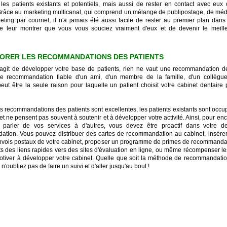
e les patients existants et potentiels, mais aussi de rester en contact avec eux
Grâce au marketing multicanal, qui comprend un mélange de publipostage, de méd
eting par courriel, il n'a jamais été aussi facile de rester au premier plan dans 
de leur montrer que vous vous souciez vraiment d'eux et de devenir le meille
IORER LES RECOMMANDATIONS DES PATIENTS
s'agit de développer votre base de patients, rien ne vaut une recommandation 
Une recommandation fiable d'un ami, d'un membre de la famille, d'un collè
peut être la seule raison pour laquelle un patient choisit votre cabinet dentaire 
s recommandations des patients sont excellentes, les patients existants sont occu
et ne pensent pas souvent à soutenir et à développer votre activité. Ainsi, pour en
à parler de vos services à d'autres, vous devez être proactif dans votre
tion. Vous pouvez distribuer des cartes de recommandation au cabinet, insérer
nvois postaux de votre cabinet, proposer un programme de primes de recommandati
ts des liens rapides vers des sites d'évaluation en ligne, ou même récompenser l
otiver à développer votre cabinet. Quelle que soit la méthode de recommandati
 n'oubliez pas de faire un suivi et d'aller jusqu'au bout !