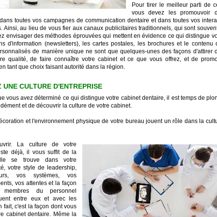
Pour tirer le meilleur parti de ce
vous devez les promouvoir 
dans toutes vos campagnes de communication dentaire et dans toutes vos intera
s. Ainsi, au lieu de vous fier aux canaux publicitaires traditionnels, qui sont souven
ez envisager des méthodes éprouvées qui mettent en évidence ce qui distingue vot
ins d'information (newsletters), les cartes postales, les brochures et le conten
rsonnalisés de manière unique ne sont que quelques-unes des façons d'attirer d
re qualité, de faire connaître votre cabinet et ce que vous offrez, et de promo
en tant que choix faisant autorité dans la région.
Z UNE CULTURE D'ENTREPRISE
ue vous avez déterminé ce qui distingue votre cabinet dentaire, il est temps de pl
dément et de découvrir la culture de votre cabinet.
coration et l'environnement physique de votre bureau jouent un rôle dans la cult
uvrir. La culture de votre
ste déjà, il vous suffit de la
Elle se trouve dans votre
é, votre style de leadership,
urs, vos systèmes, vos
nts, vos attentes et la façon
s membres du personnel
ent entre eux et avec les
n fait, c'est la façon dont vous
tre cabinet dentaire. Même la