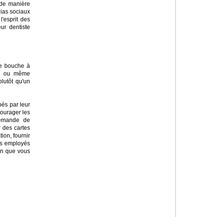
 de manière
ias sociaux
l'esprit des
ur dentiste
de bouche à
gue ou même
plutôt qu'un
pés par leur
courager les
 demande de
 des cartes
on, fournir
es employés
on que vous