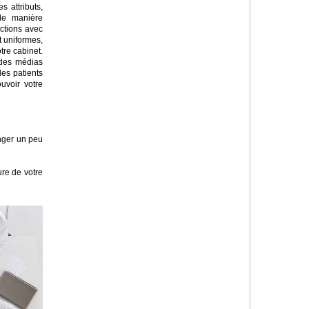
s attributs,
de manière
ctions avec
t uniformes,
re cabinet.
u des médias
es patients
uvoir votre
onger un peu
ure de votre