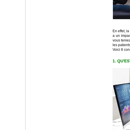
En effet, l
a un impact
vous tenie
les patient
Voici 8 con
1. QU'E