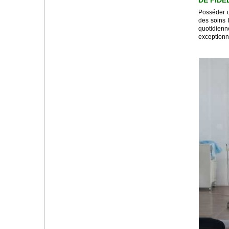
Posséder u
des soins 
quotidienn
exceptionne