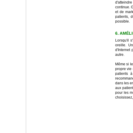
d'atteindr
continue. 
et de mark
patients, 
possible.
6. AMÉL
Lorsqu'il 
oreille. 
d'Internet 
autre.
Même si le
propre vie 
patients 
recommanda
dans les e
aux patien
pour les m
choisissez,