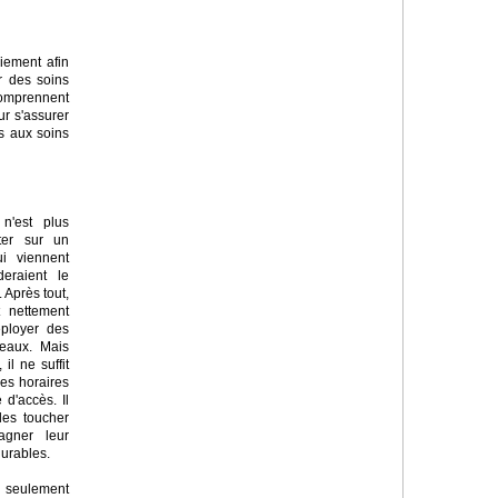
aiement afin
r des soins
 comprennent
ur s'assurer
es aux soins
n'est plus
ter sur un
i viennent
eraient le
. Après tout,
st nettement
ployer des
veaux. Mais
 il ne suffit
des horaires
 d'accès. Il
 les toucher
agner leur
durables.
n seulement