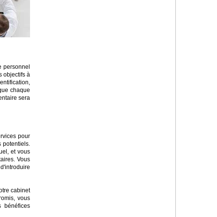
re personnel
 objectifs à
ntification,
sque chaque
entaire sera
ervices pour
s potentiels.
uel, et vous
aires. Vous
d'introduire
otre cabinet
romis, vous
s bénéfices