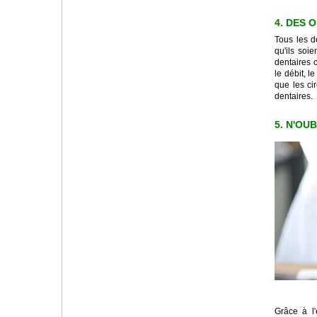
4. DES 
Tous les d
qu'ils soi
dentaires 
le débit, l
que les ci
dentaires.
5. N'OU
Grâce à l'