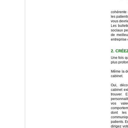
cohérente 
les patient
vous devri
Les bullet
sociaux pe
de meilleu
entreprise 
2. CRÉE
Une fois q
plus profon
Même la dé
cabinet.
Oui, déco
cabinet exi
trouver. 
personnalit
vos vale
comporteme
dont le
communiqu
patients. E
dirigez vo