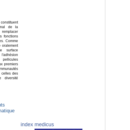
constituent
senal de la
ur remplacer
s fonctions
ques. Comme
e oralement
e surface
'adhésion
pellicules
Aux premiers
ommunautés
 celles des
 diversité
nts
matique
index medicus