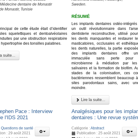
 Médecine dentaire de Monastir
Sweden.
de Monastir, Tunisie
RÉSUMÉ
Les implants dentaires ostéo-intégrés 
principal de cette étude était d’identifier
un outil révolutionnaire dans l'ar
ies squelettiques et dentoalvéolaires
dentisterie reconstructive, utilisé po
induites par une obstruction respiratoire
les dents manquantes et restaurer le
 hypertrophie des tonsilles palatines.
masticatoires, occlusales et esthéti
les dents naturelles, la partie exposé
des implants dentaires offre un
a suite...
immaculée sans perte pour l
microbienne à médiation par les 
salivaires et la formation de biofilm. 
stades de la colonisation, ces c
bactériennes ressemblent beaucoup à
sites parodontaux sains, avec une
moindre.
Lire la suite...
ephen Pace : Interview
Analgésiques pour les impla
de l'IDS 2021
dentaires : Une revue systé
:
Questions de santé
Catégorie :
Abstract
tion : 29 août 2021
Publication : 25 août 2021