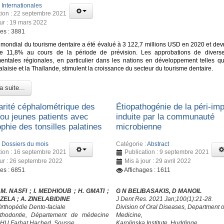
:
Internationales
tion : 22 septembre 2021
our : 19 mars 2022
ges : 3881
mondial du tourisme dentaire a été évalué à 3 122,7 millions USD en 2020 et devra
e 11,8% au cours de la période de prévision. Les approbations de diverse
ntales régionales, en particulier dans les nations en développement telles que
Malaisie et la Thaïlande, stimulent la croissance du secteur du tourisme dentaire.
a suite...
larité céphalométrique des
Étiopathogénie de la péri-imp
 ou jeunes patients avec
induite par la communauté
phie des tonsilles palatines
microbienne
:
Dossiers du mois
Catégorie :
Abstract
tion : 16 septembre 2021
Publication : 9 septembre 2021
our : 26 septembre 2022
Mis à jour : 29 avril 2022
ges : 6851
Affichages : 1611
 M. NASFI ; I. MEDHIOUB
; H. GMATI
;
G N BELIBASAKIS, D MANOIL
HZELA
; A. ZINELABIDINE
J Dent Res. 2021 Jan;100(1):21-28.
Orthopédie Dento-faciale
Division of Oral Diseases, Department o
rthodontie, Département de médecine
Medicine,
CHU Farhat Hached, Sousse
Karolinska Institute, Huddinge,