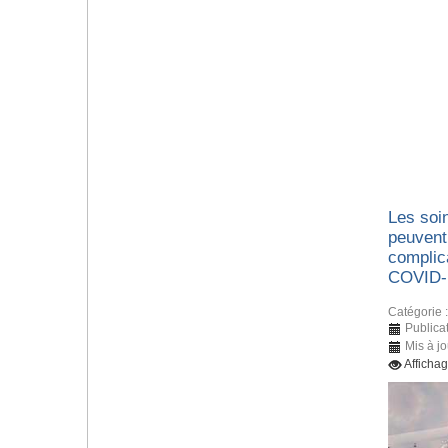
Les soin
peuvent
complic
COVID-
Catégorie 
Publica
Mis à jo
Afficha