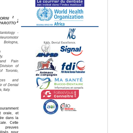
2
FORNI
,
4
 PAROTTO
lantology -
euromotor
f Bologna,
.
ly.
 and Pain
ivision of
of Toronto,
nces and
ir of Dental
 Italy.
couramment
t orale, et
diée dans la
cale. Cette
s preuves
ilisés pour