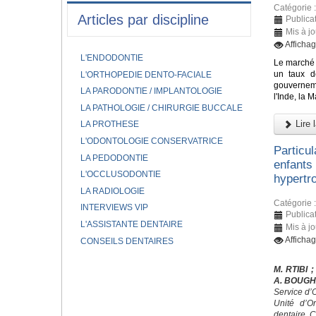
Catégorie 
Articles par discipline
Publica
Mis à j
Afficha
L'ENDODONTIE
Le marché 
un taux d
L'ORTHOPEDIE DENTO-FACIALE
gouverneme
LA PARODONTIE / IMPLANTOLOGIE
l'Inde, la 
LA PATHOLOGIE / CHIRURGIE BUCCALE
Lire l
LA PROTHESE
L'ODONTOLOGIE CONSERVATRICE
Particu
LA PEDODONTIE
enfants
L'OCCLUSODONTIE
hypertro
LA RADIOLOGIE
Catégorie 
INTERVIEWS VIP
Publica
L'ASSISTANTE DENTAIRE
Mis à j
Afficha
CONSEILS DENTAIRES
M. RTIBI
;
A. BOUG
Service d’
Unité d’O
dentaire, 