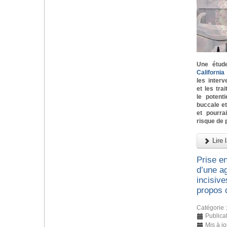
Une étud
Californi
les inter
et les tra
le potent
buccale e
et pourra
risque de 
Lire l
Prise e
d’une ag
incisive
propos 
Catégorie 
Publicat
Mis à j