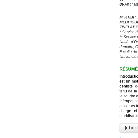
Afficha
M. RTIBI * 
MEDHIO
ZINELABI
* Service 
** Service
Unité d’O
dentaire, 
Faculté de
Université 
RÉSUMÉ
Introducti
est un mot
dentiste 
tenu de la
le sourire 
thérapeut
plusieurs 
charge et
pluridiscipl
Lire l