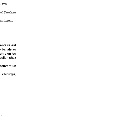
AHYA
nt Dentaire
sablanca -
dentaire est
e banale au
ttre en jeu
iculier chez
 souvent un
 chirurgie,