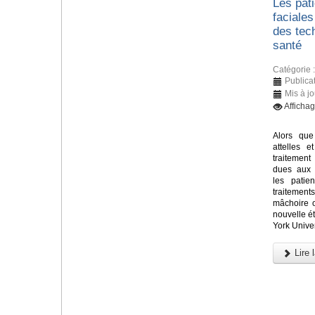
Les pati
faciales
des tec
santé
Catégorie 
Publicat
Mis à jo
Afficha
Alors que
attelles e
traitement
dues aux 
les patie
traitements
mâchoire 
nouvelle 
York Univer
Lire l