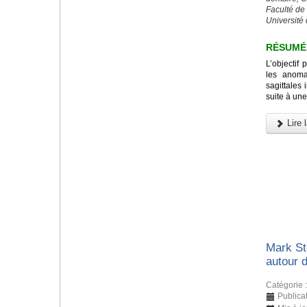
Faculté de
Université 
RÉSUMÉ
L’objectif 
les anomal
sagittales 
suite à une
Lire l
Mark St
autour 
Catégorie 
Publica