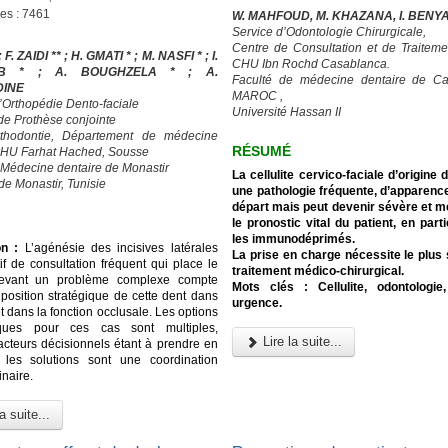
ges : 7461
W. MAHFOUD, M. KHAZANA, I. BENY
Service d’Odontologie Chirurgicale,
Centre de Consultation et de Traiteme
; F. ZAIDI ** ; H. GMATI * ; M. NASFI * ; I.
CHU Ibn Rochd Casablanca.
UB * ; A. BOUGHZELA * ; A.
Faculté de médecine dentaire de Ca
DINE
MAROC ,
d’Orthopédie Dento-faciale
Université Hassan II
 de Prothèse conjointe
rthodontie, Département de médecine
RÉSUMÉ
CHU Farhat Hached, Sousse
 Médecine dentaire de Monastir
La cellulite cervico-faciale d’origine 
de Monastir, Tunisie
une pathologie fréquente, d’apparenc
départ mais peut devenir sévère et me
le pronostic vital du patient, en part
les immunodéprimés.
on :
L’agénésie des incisives latérales
La prise en charge nécessite le plus
if de consultation fréquent qui place le
traitement médico-chirurgical.
devant un problème complexe compte
Mots clés : Cellulite, odontologie,
 position stratégique de cette dent dans
urgence.
et dans la fonction occlusale. Les options
iques pour ces cas sont multiples,
Lire la suite...
facteurs décisionnels étant à prendre en
 les solutions sont une coordination
inaire.
a suite...