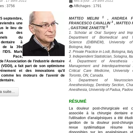
ur : 17 avril 2022
Mis à jour : 29 avril 2022
ges : 3756
Affichages : 1791
1
25 septembre,
MATTEO MELINI
, ANDREA 
3
eviendra une
FRANCESCO CAVALLIN
, MATTEO
5
us le lieu de
, GASTONE ZANETTE
-vous des
1. Scholar at Oral Surgery and Imp
ionnels du
Department of Biomedical and N
 dentaire à
Science (DIBINEM), University o
on de la 39e
Bologna, Italy.
e l'IDS. Mark
2. Private Practice in Lodi, Bologna, Italy
en Pace,
3. Independent Statistician, Solagna, Ita
de l'Association de l'industrie dentaire
4. Department of Anesthesia
 (VDDI), a fait part de son optimisme
Management and Interdepartmental D
vénement et des innovations qu'il
Critical Care Medicine, University 
 comme les moteurs de l'avenir de
Toronto, ON, Canada.
 dentaire.
5. Department of Neuroscie
Anesthesiology, Dentistry Section, Cha
Anesthesia, University of Padua, Padova,
a suite...
RÉSUMÉ
La douleur post-chirurgicale est 
associée à la chirurgie dentaire e
l'utilisation d'analgésiques a été étu
gestion de la douleur post-chirurgi
revue systématique résume le
disponibles sur les analgésiques ut