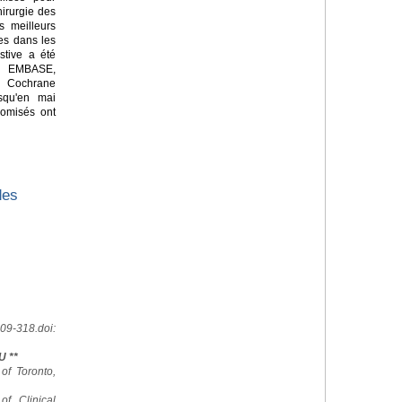
hirurgie des
es meilleurs
es dans les
stive a été
 EMBASE,
a Cochrane
squ'en mai
domisés ont
des
09-318.doi:
U **
 of Toronto,
of Clinical