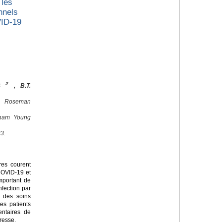
 les
nnels
VID-19
2
ES
, B.T.
, Roseman
igham Young
3.
res courent
 COVID-19 et
important de
nfection par
d des soins
es patients
entaires de
resse.