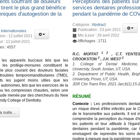
ents souffrant de douleurs
Perceptions des patients sur
 tirent le plus grand bénéfice
services dentaires professio
hniques d'autogestion de la
pendant la pandémie de CO
Catégorie :
Abstract
Publication : 23 juin 2021
:
Internationales
Mis à jour : 29 avril 2022
ion : 12 juillet 2021
Affichages : 1711
ur : 12 juillet 2021
ges : 4557
1 2
R.C. MOFFAT
, C.T. YENT
2
2
CROOKSTON
, J.H. WEST
 les appareils buccaux tels que les
1. College of Dental Medicine
t les protège-morsures constituent le
University, South Jordan, UT, USA.
 le plus courant des douleurs faciales
2. Department of Public Health, Br
troubles temporomandibulaires (TMD),
University, Provo, UT, USA.
nts les jugent moins utiles que les
JDR Clin Trans Res. 2021 Jan;6(1):15-2
 autonomes, tels que les exercices de la
ou les compresses chaudes, selon une
étude menée par des chercheurs du New
RÉSUMÉ
sity College of Dentistry.
Contexte :
Les professionnels dentai
un risque élevé d'être infectés par le
a suite...
de le transmettre aux patients. Il est 
comprendre la perception du risque d'i
les patients et leur attitude à l'égar
dentaires pendant la pandémie, car l
envisagent de reprendre les soins d
routine à mesure que la pandémie prog