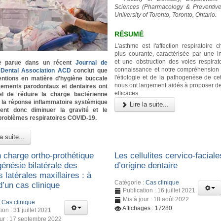
Sciences (Pharmacology & Preventive 
University of Toronto, Toronto, Ontario.
RÉSUMÉ
L'asthme est l'affection respiratoire 
plus courante, caractérisée par une i
et une obstruction des voies respirato
e parue dans un récent
Journal de
connaissance et notre compréhension
a Dental Association ACD
conclut que
l'étiologie et de la pathogenèse de cet
ventions en matière d'hygiène buccale
nous ont largement aidés à proposer de
itements parodontaux et dentaires ont
efficaces.
iel de réduire la charge bactérienne
t la réponse inflammatoire systémique
Lire la suite...
ient donc diminuer la gravité et le
problèmes respiratoires COVID-19.
a suite...
n charge ortho-prothétique
Les cellulites cervico-faciale
énésie bilatérale des
d’origine dentaire
s latérales maxillaires : à
Catégorie :
Cas clinique
d’un cas clinique
Publication : 16 juillet 2021
Mis à jour : 18 août 2022
:
Cas clinique
Affichages : 17280
ion : 31 juillet 2021
our : 17 septembre 2022