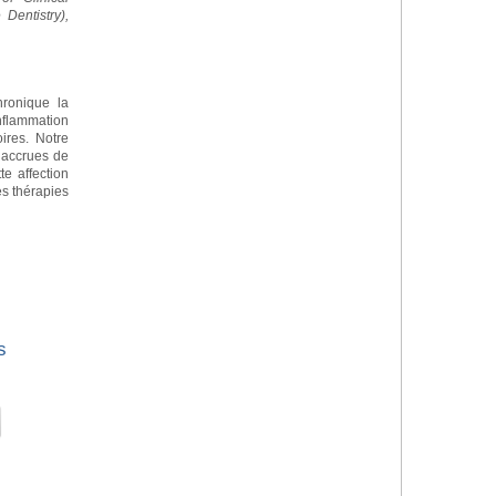
Dentistry),
chronique la
nflammation
ires. Notre
 accrues de
te affection
s thérapies
s