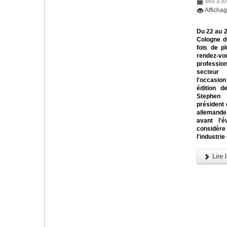
Mis à jo
Afficha
Du 22 au 
Cologne d
fois de pl
rendez
profess
secteur
l'occasi
édition d
Steph
président 
allemande
avant l'é
considère
l'industrie
Lire l