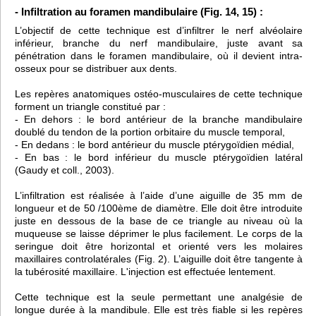
- Infiltration au foramen mandibulaire (Fig. 14, 15) :
L’objectif de cette technique est d’infiltrer le nerf alvéolaire
inférieur, branche du nerf mandibulaire, juste avant sa
pénétration dans le foramen mandibulaire, où il devient intra-
osseux pour se distribuer aux dents.
Les repères anatomiques ostéo-musculaires de cette technique
forment un triangle constitué par :
- En dehors : le bord antérieur de la branche mandibulaire
doublé du tendon de la portion orbitaire du muscle temporal,
- En dedans : le bord antérieur du muscle ptérygoïdien médial,
- En bas : le bord inférieur du muscle ptérygoïdien latéral
(Gaudy et coll., 2003).
L’infiltration est réalisée à l’aide d’une aiguille de 35 mm de
longueur et de 50 /100ème de diamètre. Elle doit être introduite
juste en dessous de la base de ce triangle au niveau où la
muqueuse se laisse déprimer le plus facilement. Le corps de la
seringue doit être horizontal et orienté vers les molaires
maxillaires controlatérales (Fig. 2). L’aiguille doit être tangente à
la tubérosité maxillaire. L'injection est effectuée lentement.
Cette technique est la seule permettant une analgésie de
longue durée à la mandibule. Elle est très fiable si les repères