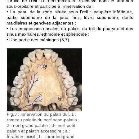
l'orbite de l'œil. Le nerf maxillaire s'achève dans le foramen
sous-orbitaire et participe à l’innervation de :
• La peau de la zone située sous l'œil : paupière inférieure,
partie supérieure de la joue, nez, lèvre supérieure, dents
maxillaires et gencives adjacentes ;
• Les muqueuses nasales, du palais, du toit du pharynx et des
sinus maxillaires, ethmoïde et sphénoïde ;
• Une partie des méninges (5,7).
Fig.3 : Innervation du palais dur. 1 :
rameau palatin du nerf naso-palatin ;
2 : nerf grand palatin ; 3 : nerf petit
palatin et palatin accessoire ; a :
foramen incisif ; b : foramen grand