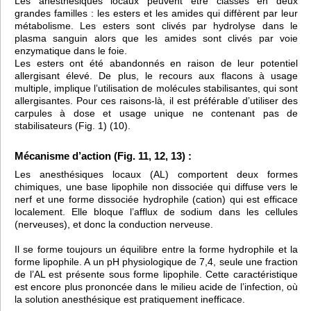
Les anesthésiques locaux peuvent être classés en deux
grandes familles : les esters et les amides qui diffèrent par leur
métabolisme. Les esters sont clivés par hydrolyse dans le
plasma sanguin alors que les amides sont clivés par voie
enzymatique dans le foie.
Les esters ont été abandonnés en raison de leur potentiel
allergisant élevé. De plus, le recours aux flacons à usage
multiple, implique l’utilisation de molécules stabilisantes, qui sont
allergisantes. Pour ces raisons-là, il est préférable d’utiliser des
carpules à dose et usage unique ne contenant pas de
stabilisateurs (Fig. 1) (10).
Mécanisme d’action (Fig. 11, 12, 13) :
Les anesthésiques locaux (AL) comportent deux formes
chimiques, une base lipophile non dissociée qui diffuse vers le
nerf et une forme dissociée hydrophile (cation) qui est efficace
localement. Elle bloque l’afflux de sodium dans les cellules
(nerveuses), et donc la conduction nerveuse.
Il se forme toujours un équilibre entre la forme hydrophile et la
forme lipophile. A un pH physiologique de 7,4, seule une fraction
de l’AL est présente sous forme lipophile. Cette caractéristique
est encore plus prononcée dans le milieu acide de l’infection, où
la solution anesthésique est pratiquement inefficace.