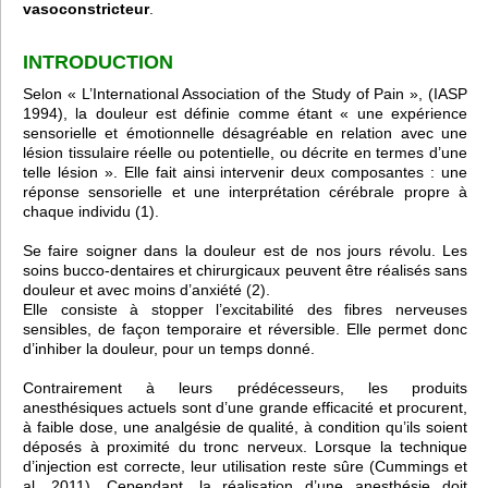
vasoconstricteur
.
INTRODUCTION
Selon « L’International Association of the Study of Pain », (IASP
1994), la douleur est définie comme étant « une expérience
sensorielle et émotionnelle désagréable en relation avec une
lésion tissulaire réelle ou potentielle, ou décrite en termes d’une
telle lésion ». Elle fait ainsi intervenir deux composantes : une
réponse sensorielle et une interprétation cérébrale propre à
chaque individu (1).
Se faire soigner dans la douleur est de nos jours révolu. Les
soins bucco-dentaires et chirurgicaux peuvent être réalisés sans
douleur et avec moins d’anxiété (2).
Elle consiste à stopper l’excitabilité des fibres nerveuses
sensibles, de façon temporaire et réversible. Elle permet donc
d’inhiber la douleur, pour un temps donné.
Contrairement à leurs prédécesseurs, les produits
anesthésiques actuels sont d’une grande efficacité et procurent,
à faible dose, une analgésie de qualité, à condition qu’ils soient
déposés à proximité du tronc nerveux. Lorsque la technique
d’injection est correcte, leur utilisation reste sûre (Cummings et
al. 2011). Cependant, la réalisation d’une anesthésie doit