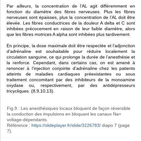
Par ailleurs, la concentration de l’AL agit différemment en
fonction du diamètre des fibres nerveuses. Plus les fibres
nerveuses sont épaisses, plus la concentration de l’AL doit être
élevée. Les fibres conductrices de la douleur A delta et C sont
inhibées précocement en raison de leur faible diamètre, alors
que les fibres motrices A alpha sont inhibées plus tardivement.
En principe, la dose maximale doit être respectée et l’adjonction
d’adrénaline est souhaitable pour réduire localement la
circulation sanguine, ce qui prolonge la durée de l’anesthésie et
la renforce. Cependant, dans certains cas, on est amené à
renoncer à l’injection conjointe d’adrénaline chez les patients
atteints de maladies cardiaques préexistantes ou sous
traitement concomitant par des inhibiteurs de la monoamine
oxydase ou, respectivement, par des antidépresseurs
tricycliques. (8,9,10,13).
Fig.9 : Les anesthésiques locaux bloquent de façon réversible
la conduction des impulsions en bloquant les canaux Na+
voltage-dépendants.
Référence :
https://slideplayer.fr/slide/3226783/
diapo 7 (page
7).