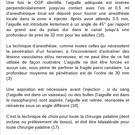
Une fois le CGP identifié, l’aiguille adéquate est insérée
perpendiculairement jusqu'au contact avec l'os et 0,5 ml
d'anesthésique local est déposé pour fournir une anesthésie
locale dans la zone à injecter. Après avoir attendu 3-5 min,
l'aiguille est introduite lentement à un angle de 45° par rapport
au grand axe du palais dur dans le canal jusqu'à une
profondeur de près de 32 mm pour les adultes (18).
La technique d’anesthésie, comme toutes celles qui nécessitent
la pénétration d’un foramen, a l’inconvénient d’entraîner des
lésions vasculaires et/ou nerveuses, et ne peut être de ce fait
utilisée de façon routinière. L’aiguille ne doit être forcée en
aucun cas, sous peine de perforer la fragile paroi canalaire. La
profondeur moyenne de pénétration est de l’ordre de 30 mm
(3).
Une aspiration est nécessaire avant l'injection ; si du sang
(l'aiguille est dans un vaisseau) ou des bulles (l'aiguille est dans
le nasopharynx) sont aspirés, l'aiguille est retirée, réorientée et
réinsérée sous un angle différent (18).
C’est la technique de choix pour toute la chirurgie palatine (dent
incluse ou prélèvement de tissus), et doit être bilatalérale pour
toute chirurgie palatine (17).