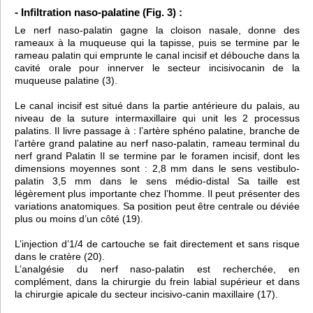
- Infiltration naso-palatine (Fig. 3) :
Le nerf naso-palatin gagne la cloison nasale, donne des
rameaux à la muqueuse qui la tapisse, puis se termine par le
rameau palatin qui emprunte le canal incisif et débouche dans la
cavité orale pour innerver le secteur incisivocanin de la
muqueuse palatine (3).
Le canal incisif est situé dans la partie antérieure du palais, au
niveau de la suture intermaxillaire qui unit les 2 processus
palatins. Il livre passage à : l’artère sphéno palatine, branche de
l’artère grand palatine au nerf naso-palatin, rameau terminal du
nerf grand Palatin Il se termine par le foramen incisif, dont les
dimensions moyennes sont : 2,8 mm dans le sens vestibulo-
palatin 3,5 mm dans le sens médio-distal Sa taille est
légèrement plus importante chez l’homme. Il peut présenter des
variations anatomiques. Sa position peut être centrale ou déviée
plus ou moins d’un côté (19).
L’injection d’1/4 de cartouche se fait directement et sans risque
dans le cratère (20).
L’analgésie du nerf naso-palatin est recherchée, en
complément, dans la chirurgie du frein labial supérieur et dans
la chirurgie apicale du secteur incisivo-canin maxillaire (17).