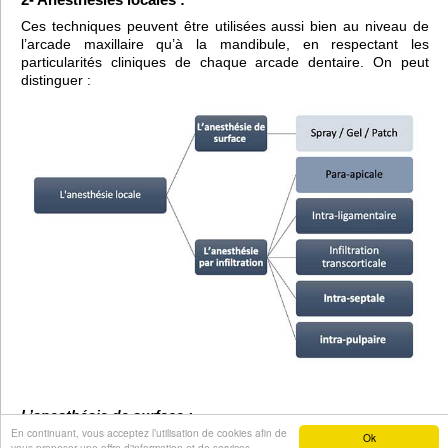
Ces techniques peuvent être utilisées aussi bien au niveau de
l’arcade maxillaire qu’à la mandibule, en respectant les
particularités cliniques de chaque arcade dentaire. On peut
distinguer :
L’anesthésie de surface :
Un patient et un opérateur détendus sont le premier gage
En continuant, vous acceptez l’utilisation de cookies afin de
Ok
vous proposer une offre d'information et de services