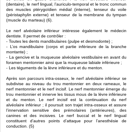
(dentaire), le nerf lingual, l’auriculo-temporal et le tronc commun
des muscles ptérygoïdien médial (interne), tenseur du voile
(péristaphylin externe) et tenseur de la membrane du tympan
(muscle du marteau) (6).
Le nerf alvéolaire inférieur intéresse également le médecin
dentiste. Il permet de contrôler :
- Toutes les dents mandibulaires (pulpe et desmodonte) ;
- L’os mandibulaire (corps et partie inférieure de la branche
montante) ;
- La gencive et la muqueuse alvéolaire vestibulaire en avant du
foramen mentonnier ainsi que la muqueuse labiale inférieure ;
- Les téguments de la lèvre inférieure et du menton.
Après son parcours intra-osseux, le nerf alvéolaire inférieur se
subdivise au niveau du trou mentonnier en deux rameaux, le
nerf mentonnier et le nerf incisif. Le nerf mentonnier émerge du
trou mentonnier et innerve les tissus mous de la lèvre inférieure
et du menton. Le nerf incisif est la continuation du nerf
alvéolaire inférieur ; il poursuit son trajet intra-osseux et assure
l’innervation sensitive des prémolaires (antérieures), des
canines et des incisives. Le nerf buccal et le nerf lingual
constituent d’autres points d’attaque pour l’anesthésie de
conduction. (5)