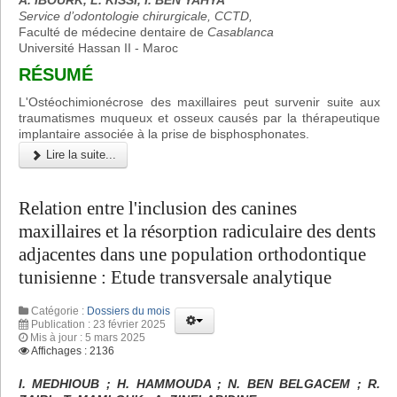
A. IBOURK, L. KISSI, I. BEN YAHYA
Service d’odontologie chirurgicale, CCTD,
Faculté de médecine dentaire de
Casablanca
Université Hassan II - Maroc
RÉSUMÉ
L'Ostéochimionécrose des maxillaires peut survenir suite aux
traumatismes muqueux et osseux causés par la thérapeutique
implantaire associée à la prise de bisphosphonates.
Lire la suite...
Relation entre l'inclusion des canines
maxillaires et la résorption radiculaire des dents
adjacentes dans une population orthodontique
tunisienne : Etude transversale analytique
Catégorie :
Dossiers du mois
Publication : 23 février 2025
Mis à jour : 5 mars 2025
Affichages : 2136
I. MEDHIOUB ; H. HAMMOUDA ; N. BEN BELGACEM ; R.