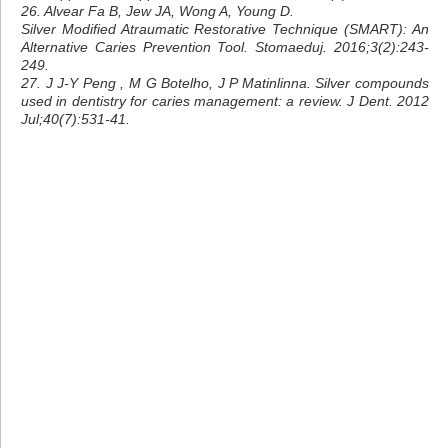
26. Alvear Fa B, Jew JA, Wong A, Young D.
Silver Modified Atraumatic Restorative Technique (SMART): An
Alternative Caries Prevention Tool. Stomaeduj. 2016;3(2):243-
249.
27. J J-Y Peng , M G Botelho, J P Matinlinna. Silver compounds
used in dentistry for caries management: a review. J Dent. 2012
Jul;40(7):531-41.