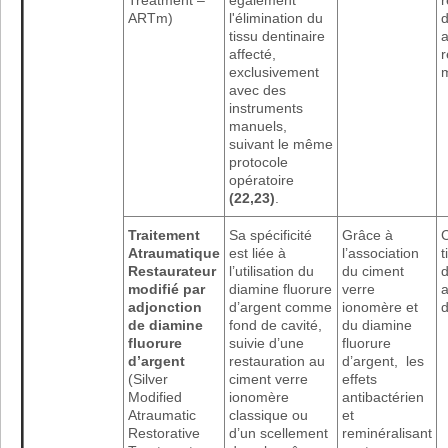
ARTm)
l'élimination du
d
tissu dentinaire
a
affecté,
r
exclusivement
avec des
instruments
manuels,
suivant le même
protocole
opératoire
(22,23)
.
Traitement
Sa spécificité
Grâce à
C
Atraumatique
est liée à
l’association
t
Restaurateur
l’utilisation du
du ciment
d
modifié par
diamine fluorure
verre
a
adjonction
d’argent comme
ionomère et
d
de diamine
fond de cavité,
du diamine
fluorure
suivie d’une
fluorure
d’argent
restauration au
d’argent, les
(Silver
ciment verre
effets
Modified
ionomère
antibactérien
Atraumatic
classique ou
et
Restorative
d’un scellement
reminéralisant