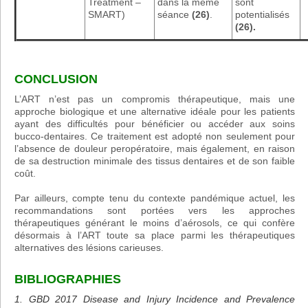
Treatment –
dans la même
sont
SMART)
séance
(
26)
.
potentialisés
(
26).
CONCLUSION
L’ART n’est pas un compromis thérapeutique, mais une
approche biologique et une alternative idéale pour les patients
ayant des difficultés pour bénéficier ou accéder aux soins
bucco-dentaires. Ce traitement est adopté non seulement pour
l’absence de douleur peropératoire, mais également, en raison
de sa destruction minimale des tissus dentaires et de son faible
coût.
Par ailleurs, compte tenu du contexte pandémique actuel, les
recommandations sont portées vers les approches
thérapeutiques générant le moins d’aérosols, ce qui confère
désormais à l’ART toute sa place parmi les thérapeutiques
alternatives des lésions carieuses.
BIBLIOGRAPHIES
1. GBD 2017 Disease and Injury Incidence and Prevalence