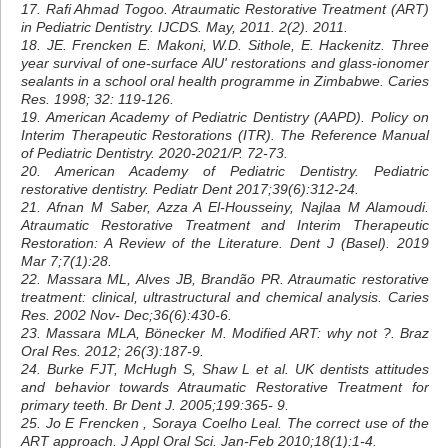
17. Rafi Ahmad Togoo. Atraumatic Restorative Treatment (ART)
in Pediatric Dentistry. IJCDS. May, 2011. 2(2). 2011.
18. JE. Frencken E. Makoni, W.D. Sithole, E. Hackenitz. Three
year survival of one-surface AlU' restorations and glass-ionomer
sealants in a school oral health programme in Zimbabwe. Caries
Res. 1998; 32: 119-126.
19. American Academy of Pediatric Dentistry (AAPD). Policy on
Interim Therapeutic Restorations (ITR). The Reference Manual
of Pediatric Dentistry. 2020-2021/P. 72-73.
20. American Academy of Pediatric Dentistry. Pediatric
restorative dentistry. Pediatr Dent 2017;39(6):312-24.
21. Afnan M Saber, Azza A El-Housseiny, Najlaa M Alamoudi.
Atraumatic Restorative Treatment and Interim Therapeutic
Restoration: A Review of the Literature. Dent J (Basel). 2019
Mar 7;7(1):28.
22. Massara ML, Alves JB, Brandão PR. Atraumatic restorative
treatment: clinical, ultrastructural and chemical analysis. Caries
Res. 2002 Nov- Dec;36(6):430-6.
23. Massara MLA, Bönecker M. Modified ART: why not ?. Braz
Oral Res. 2012; 26(3):187-9.
24. Burke FJT, McHugh S, Shaw L et al. UK dentists attitudes
and behavior towards Atraumatic Restorative Treatment for
primary teeth. Br Dent J. 2005;199:365- 9.
25. Jo E Frencken , Soraya Coelho Leal. The correct use of the
ART approach. J Appl Oral Sci. Jan-Feb 2010;18(1):1-4.