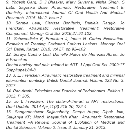
9. Yogesh Garg, D J Bhaskar, Mary Suvarna, Nisha Singh, S
Lata, Sagorika Bose. Atraumatic Restorative Treatment In
Dentistry. International Journal Of Oral Health And Medical
Research. 2015. Vol 2. Issue 2.
10. Soraya Leal, Clarissa Bonifacio, Daniela Raggio, Jo
Frencken. Atraumatic Restorative Treatment: Restorative
Component. Monogr Oral Sci. 2018;27:92-102.
11. Schwendicke F, Frencken J, Innes N. Caries Excavation:
Evolution of Treating Cavitated Carious Lesions. Monogr Oral
Sci. Basel, Karger, 2018, vol 27, pp 92–102.
12. Soraya Coelho Leal, Danielle Matos de Menezes Abreu, Jo
E Frencken.
Dental anxiety and pain related to ART. J Appl Oral Sci. 2009;17
Suppl(spe):84-8.
13. J. E. Frencken. Atraumatic restorative treatment and minimal
intervention dentistry. British Dental Journal. Volume 223 No. 3.
2017.
14. Rao Arathi. Principles and Practice of Pedodontics. Edition 3.
2012. P. 205.
15. Jo E Frencken. The state-of-the-art of ART restorations.
Dent Update. 2014 Apr;41(3):218-20, 222-4.
16. Sangameshwar Sajjanshetty, Deepa Hugar, Dipak Jain,
Saujanya KP, Mohd. Inayatullah Khan. Atraumatic Restorative
Treatment –A Review. Journal of Evolution of Medical and
Dental Sciences. Volume 2. Issue 3. January 21, 2013.