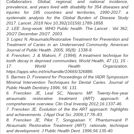
Collaborators. Global, regional, and national incidence,
prevalence, and years lived with disability for 354 diseases and
injuries for 195 countries and territories, 1990-2017: a
systematic analysis for the Global Burden of Disease Study
2017. Lancet. 2018 Nov 10;392(10159):1789-1858.
2. LEE Jong-wook. WHO Public health. The Lancet : Vol 362;
20/27 December 20/27. 2003.
3. Lopez N. AtraumaticRestorative Treatment for Prevention and
Treatment of Caries in an Underserved Community. American
Journal of Public Health. 2005; 95(8): 1338-9.
4. Frencken, J. & Makoni, F. (‎1994)‎. A treatment technique for
tooth decay in deprived communities. World Health, 47 (‎1)‎, 15 -
17. World Health Organization.
https://apps.who.int/iris/handle/10665/326886.
5. Barmes D. Foreword for Proceedings of the IADR Symposium
Minimal Intervention Techniques for Dental Caries. Journal of
Public Health Dentistry 1996; 56: 131.
6. Frencken JE, Leal SC, Navarro MF. Twenty-five-year
atraumatic restorative treatment (ART) approach: A
comprehensive overview. Clin Oral Investig 2012;16:1337-46.
7. Frencken JE. Evolution of the the ART approach: highlights
and achievements. J Appl Oral Sci. 2009;17:78–83.
8. Frencken JE, Pilot T, Songpaisan Y, Phantumvanit P.
Atraumatic Restorative Treatment (ART): rationale, technique
and development. J Public Health Dent. 1996;56:135-40.