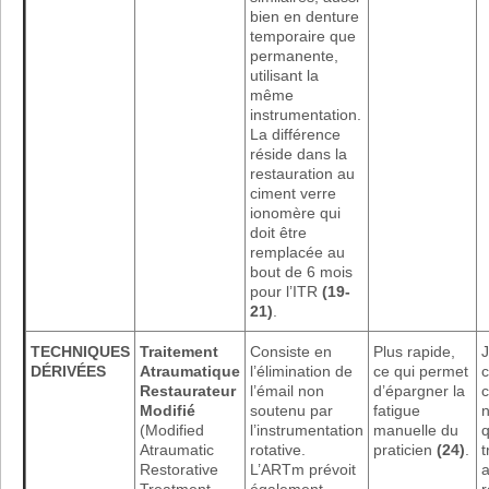
bien en denture
temporaire que
permanente,
utilisant la
même
instrumentation.
La différence
réside dans la
restauration au
ciment verre
ionomère qui
doit être
remplacée au
bout de 6 mois
pour l’ITR
(19-
21)
.
TECHNIQUES
Traitement
Consiste en
Plus rapide,
DÉRIVÉES
Atraumatique
l’élimination de
ce qui permet
c
Restaurateur
l’émail non
d’épargner la
c
Modifié
soutenu par
fatigue
n
(Modified
l’instrumentation
manuelle du
q
Atraumatic
rotative.
praticien
(24)
.
t
Restorative
L’ARTm prévoit
a
Treatment –
également
r