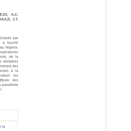
EJO, A.C.
KAJI, J.T.
clarée par
é a touché
au Nigeria.
espiratoires
ents, de la
s dentaires
énérant des
xposés à la
valuer les
ttitude des
 la pandémie
n.
e la