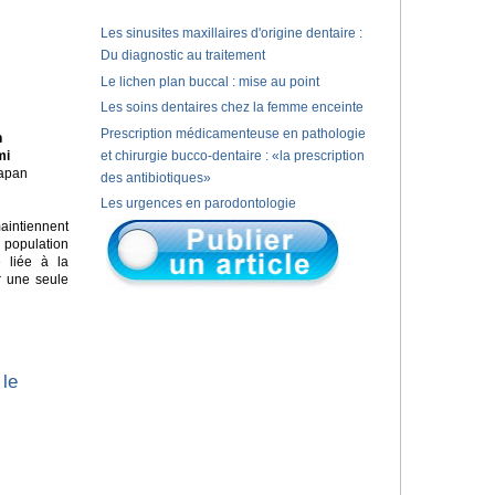
Les sinusites maxillaires d'origine dentaire :
Du diagnostic au traitement
Le lichen plan buccal : mise au point
Les soins dentaires chez la femme enceinte
Prescription médicamenteuse en pathologie
n
mi
et chirurgie bucco-dentaire : «la prescription
Japan
des antibiotiques»
Les urgences en parodontologie
aintiennent
e population
e liée à la
r une seule
 le