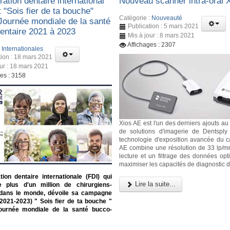
ation dentaire international
Nouveau scanner intra-oral 
t "Sois fier de ta bouche"
Catégorie :
Nouveauté
 Journée mondiale de la santé
Publication : 5 mars 2021
entaire 2021 à 2023
Mis à jour : 8 mars 2021
Affichages : 2307
:
Internationales
tion : 18 mars 2021
our : 18 mars 2021
ges : 3158
Xios AE est l'un des derniers ajouts au 
de solutions d'imagerie de Dentsply
technologie d'exposition avancée du c
AE combine une résolution de 33 lp/
lecture et un filtrage des données opt
maximiser les capacités de diagnostic d
ion dentaire internationale (FDI) qui
Lire la suite...
e plus d'un million de chirurgiens-
 dans le monde, dévoile sa campagne
(2021-2023) " Sois fier de ta bouche "
ournée mondiale de la santé bucco-