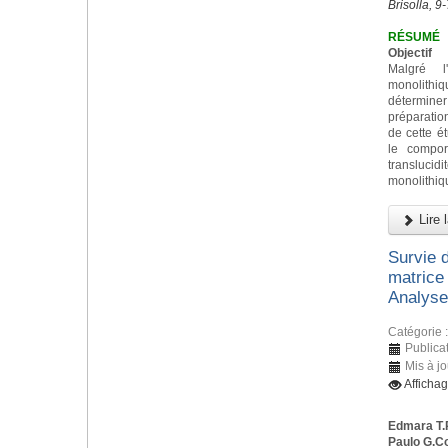
Brisolla, 9
RÉSUMÉ
Objectif
Malgré l
monolith
déterminer 
préparatio
de cette ét
le compor
transluc
monolithiq
Lire l
Survie 
matrice 
Analyses
Catégorie 
Publicat
Mis à jo
Afficha
Edmara T.
Paulo G.C