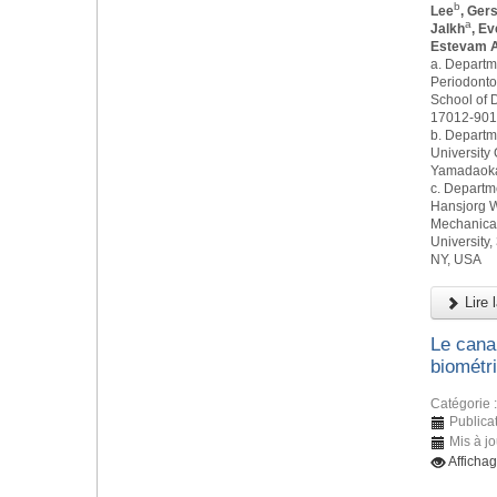
b
Lee
, Ger
a
Jalkh
, E
Estevam A
a. Departm
Periodonto
School of D
17012-901,
b. Departm
University 
Yamadaoka,
c. Departm
Hansjorg W
Mechanical
University,
NY, USA
Lire l
Le canal
biométr
Catégorie 
Publicat
Mis à j
Afficha