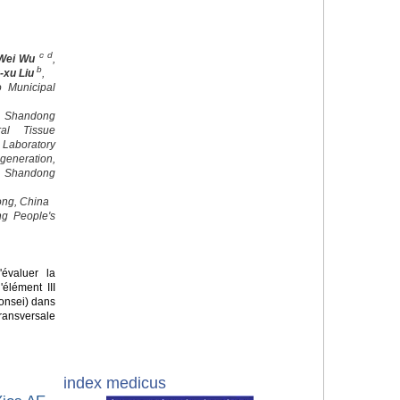
c d
Wei Wu
,
b
-xu Liu
,
o Municipal
 Shandong
al Tissue
 Laboratory
egeneration,
, Shandong
ong, China
ng People's
'évaluer la
élément III
onsei) dans
ansversale
index medicus