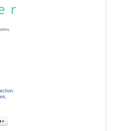
vibles,
ection.
es,