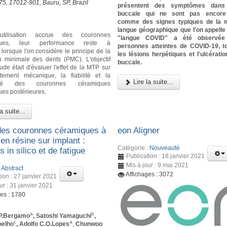
-75, 17012-901, Bauru, SP, Brazil
présentent des symptômes dans 
buccale qui ne sont pas encore
comme des signes typiques de la m
langue géographique que l'on appell
'utilisation accrue des couronnes
"langue COVID" a été observée
iques, leur performance reste à
personnes atteintes de COVID-19, 
lorsque l'on considère le principe de la
les lésions herpétiques et l'ulcérati
n minimale des dents (PMC). L'objectif
buccale.
ude était d'évaluer l'effet de la MTP sur
tement mécanique, la fiabilité et la
Lire la suite...
idité des couronnes céramiques
ues postérieures.
a suite...
des couronnes céramiques à
eon Aligner
en résine sur implant :
Catégorie :
Nouveauté
 in silico et de fatigue
Publication : 18 janvier 2021
Mis à jour : 9 mai 2021
:
Abstract
Affichages : 3072
ion : 27 janvier 2021
ur : 31 janvier 2021
ges : 1780
a
b
P.Bergamo
, Satoshi Yamaguchi
,
c
a
oelho
, Adolfo C.O.Lopes
,
Chunwoo