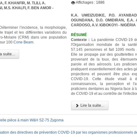
Affichages : 1886
 F. KHANFIR, M. TLILI, A.
 M.S. KHALFI, F. BEN AMOR -
K.A. UMEIZUDIKE, P.O. AYANBAD
OGUNDANA, D.O. OMIDIRAN, E.A. A
CARDOSO, A.V. IGBOKOYI
- NIGÉRIA
éterminer l’incidence, la morphologie,
 le trajet et les différentes variations du
RÉSUMÉ
ro-Molaire (CRM) dans une population
Contexte :
La pandémie COVID-19 dé
 sur 100
Cone Beam
.
l'Organisation mondiale de la sant
57.145 personnes et fait 1095 morts 
a suite...
Elle se propage par des gouttelettes r
provenant de la toux, des éternuem
parole et des aérosols. Les praticien
pratiquent essentiellement des actes g
projections et peuvent être plus e
COVID-19. Cette étude visait à é
connaissances, la perception et l'a
praticiens dentaires au Nigeria face à
de COVID-19 et au contrôle de l'infectio
Lire la suite...
elle pièce à main W&H SZ-75 Zygoma
uation des directives de prévention COVID-19 par les organismes professionnels d