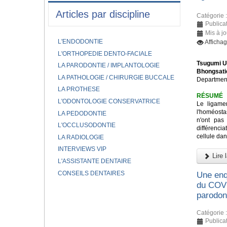
Articles par discipline
Catégorie 
Publicat
Mis à jo
L'ENDODONTIE
Afficha
L'ORTHOPEDIE DENTO-FACIALE
Tsugumi U
LA PARODONTIE / IMPLANTOLOGIE
Bhongsati
LA PATHOLOGIE / CHIRURGIE BUCCALE
Department
LA PROTHESE
RÉSUMÉ
L'ODONTOLOGIE CONSERVATRICE
Le ligame
l'homéostas
LA PEDODONTIE
n'ont pas
L'OCCLUSODONTIE
différenci
cellule dan
LA RADIOLOGIE
INTERVIEWS VIP
Lire l
L'ASSISTANTE DENTAIRE
CONSEILS DENTAIRES
Une enqu
du COVI
parodon
Catégorie 
Publicat