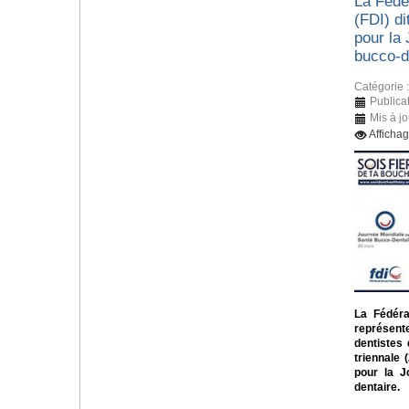
La Fédér
(FDI) di
pour la
bucco-d
Catégorie 
Publica
Mis à j
Afficha
La Fédérat
représent
dentistes
triennale 
pour la J
dentaire.