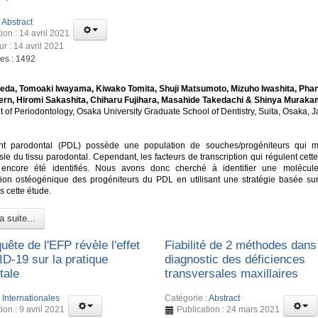
:
Abstract
ion : 14 avril 2021
ur : 14 avril 2021
ges : 1492
eda, Tomoaki Iwayama, Kiwako Tomita, Shuji Matsumoto, Mizuho Iwashita, Pha
ern, Hiromi Sakashita, Chiharu Fujihara, Masahide Takedachi & Shinya Muraka
 of Periodontology, Osaka University Graduate School of Dentistry, Suita, Osaka, 
nt parodontal (PDL) possède une population de souches/progéniteurs qui m
ie du tissu parodontal. Cependant, les facteurs de transcription qui régulent cett
 encore été identifiés. Nous avons donc cherché à identifier une molécul
ation ostéogénique des progéniteurs du PDL en utilisant une stratégie basée su
s cette étude.
a suite...
ête de l'EFP révèle l'effet
Fiabilité de 2 méthodes dans
D-19 sur la pratique
diagnostic des déficiences
tale
transversales maxillaires
:
Internationales
Catégorie :
Abstract
ion : 9 avril 2021
Publication : 24 mars 2021