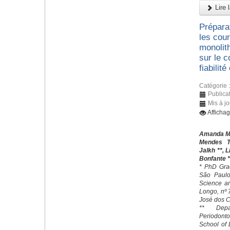
Lire l
Prépara
les cou
monolith
sur le 
fiabilité
Catégorie 
Publicat
Mis à jo
Afficha
Amanda Mar
Mendes T
Jalkh **, 
Bonfante *
* PhD Grad
São Paulo 
Science an
Longo, nº
José dos C
** Depa
Periodonto
School of 