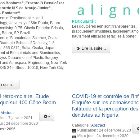
a
son Bonfante
, Ernesto B.Benalcázar
a
verardo N.S.de Araujo-Júnior
,
a
.Bonfante
ent of Prosthodontics and
Particularité :
logy, University of São Paulo, Bauru
Les gouttières
eon
sont transparentes,
entistry. 9-75, Otávio Pinheiro Brisola,
pratiquement invisibles, facilement amo
 Bauru, SP, Brazil
hautement efficaces et faciles à porter.
ent of Biomaterials Science, Osaka
Graduate School of Dentistry, 1-8
 565-0871, Suita, Osaka, Japan
Lire la suite...
ent of Biomaterials and Biomimetics,
yss Department of Plastic Surgery,
 and Aerospace Engineering, New York
 345 24th Street, 10010, New York City,
a suite...
 rétro-molaire. Etude
COVID-19 et contrôle de l’inf
ique sur 100 Cône Beam
Enquête sur les connaissanc
l'attitude et la perception des
:
Abstract
dentistes au Nigeria
ion : 7 janvier 2021
our : 24 décembre 2020
Catégorie :
Abstract
ges : 2096
Publication : 24 décembre 2020
Mis à jour : 24 décembre 2020