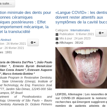
a suite...
tion minimale des dents pour
«Langue COVID» : les denti
ronnes céramiques
doivent rester attentifs aux
iques postérieures : Effet
symptômes de la cavité buc
comportement mécanique, la
Catégorie :
Internationales
 et la translucidité
Publication : 6 février 2021
Mis à jour : 24 juin 2023
:
Abstract
Affichages : 39142
ion : 26 février 2021
ur : 26 février 2021
ges : 1931
ia de Oliveira Dal Piva *, João Paulo
ribst *, Ernesto Byron Benalcázar
Lilian Costa Anami *, Estevam Augusto
*, Marco Antonio Bottino *
uate Program in Restorative Dentistry,
State University (Unesp), Institute of
d Technology, Av. Eng. Francisco José
 777, Jardim São Dimas, 12245-000 São
ampos, SP, Brazil
LEIPZIG, Allemagne : Les nouvelles 
rtment of Prosthodontics and
sur COVID-19 dépassent la nomencl
logy, University of São Paulo – Bauru
recherches qui émergent suggèrent 
Dentistry. Alameda Dr. Octávio Pinheiro
nombre de patients atteints de