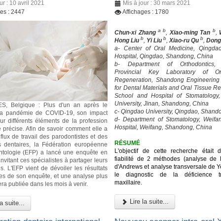
ur : 10 avril 2021
Mis à jour : 30 mars 2021
ges : 2447
Affichages : 1780
a b
b
Chun-xi Zhang
,
Xiao-ming Tan
,
b
b
b
Hong Liu
,
Yi Liu
,
Xiao-ru Qu
,
Dong
a- Center of Oral Medicine, Qingda
Hospital, Qingdao, Shandong, China
b- Department of Orthodontics,
Provincial Key Laboratory of Or
Regeneration, Shandong Engineering
for Dental Materials and Oral Tissue R
School and Hospital of Stomatology
University, Jinan, Shandong, China
, Belgique : Plus d'un an après le
c- Qingdao University, Qingdao, Shand
la pandémie de COVID-19, son impact
d- Department of Stomatology, Weifa
ur différents éléments de la profession
Hospital, Weifang, Shandong, China
e précise. Afin de savoir comment elle a
 flux de travail des parodontistes et des
RÉSUMÉ
s dentaires, la Fédération européenne
L'objectif de cette recherche était d
ntologie (EFP) a lancé une enquête en
fiabilité de 2 méthodes (analyse de l'
nvitant ces spécialistes à partager leurs
d'Andrews et analyse transversale de Y
s. L'EFP vient de dévoiler les résultats
le diagnostic de la déficience tr
res de son enquête, et une analyse plus
maxillaire.
era publiée dans les mois à venir.
Lire la suite...
a suite...