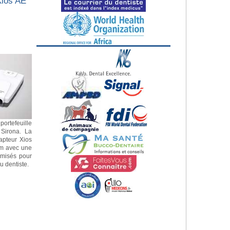
Xios AE
portefeuille
 Sirona. La
apteur Xios
mm avec une
imisés pour
u dentiste.