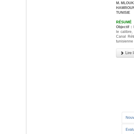
M. MLOUKA,
HAMROUNI,
TUNISIE
RÉSUMÉ
Objectif :
D
le calibre,
Canal Rét
tunisienne
Lire l
Nouv
Eval