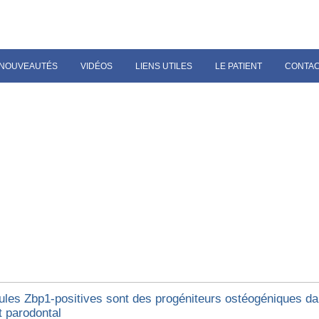
NOUVEAUTÉS
VIDÉOS
LIENS UTILES
LE PATIENT
CONTA
lules Zbp1-positives sont des progéniteurs ostéogéniques da
t parodontal