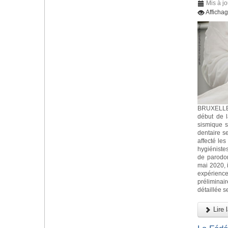
Mis à jo
Afficha
BRUXELLES
début de 
sismique s
dentaire s
affecté les
hygiéniste
de parodo
mai 2020, i
expérience
préliminai
détaillée s
Lire l