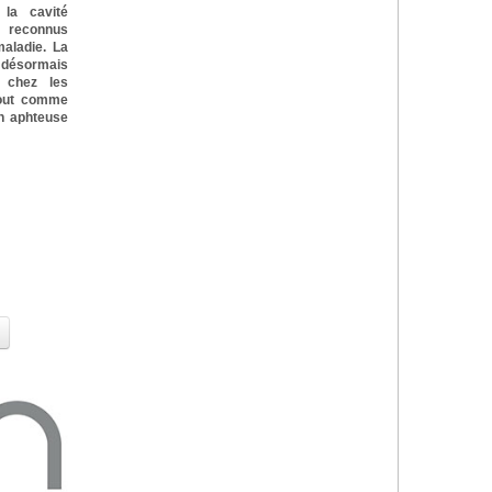
la cavité
 reconnus
aladie. La
e désormais
 chez les
tout comme
on aphteuse