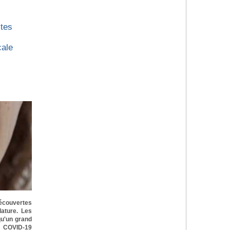
stes
cale
découvertes
ature. Les
qu'un grand
 COVID-19