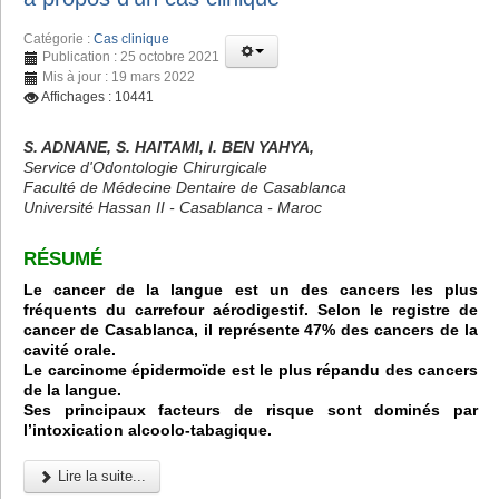
Catégorie :
Cas clinique
Publication : 25 octobre 2021
Mis à jour : 19 mars 2022
Affichages : 10441
S. ADNANE, S. HAITAMI, I. BEN YAHYA,
Service d'Odontologie Chirurgicale
Faculté de Médecine Dentaire de Casablanca
Université Hassan II - Casablanca - Maroc
RÉSUMÉ
Le cancer de la langue est un des cancers les plus
fréquents du carrefour aérodigestif. Selon le registre de
cancer de Casablanca, il représente 47% des cancers de la
cavité orale.
Le carcinome épidermoïde est le plus répandu des cancers
de la langue.
Ses principaux facteurs de risque sont dominés par
l’intoxication alcoolo-tabagique.
Lire la suite...