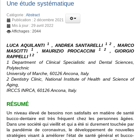
Une étude systématique
Catégorie :
Abstract
Publication : 2 décembre 2021
Mis à jour : 29 avril 2022
Affichages : 2044
1
1 2
LUCA AQUILANTI
, ANDREA SANTARELLI
, MARCO
1
1 2
MASCITTI
, MAURIZIO PROCACCINI
, GIORGIO
1 2
RAPPELLI
1 Department of Clinical Specialistic and Dental Sciences,
Polytechnic
University of Marche, 60126 Ancona, Italy.
2 Dentistry Clinic, National Institute of Health and Science of
Aging,
IRCCS INRCA, 60126 Ancona, Italy.
RÉSUMÉ
Un niveau élevé de besoins non satisfaits en matière de santé
bucco-dentaire est très fréquent chez les personnes âgées.
Dans une société qui vieillit et qui a été si durement touchée par
la pandémie de coronavirus, le développement de nouvelles
stratégies visant à améliorer l'état de santé général et bucco-