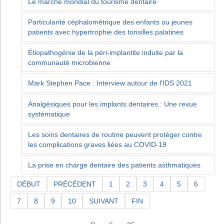
Le marché mondial du tourisme dentaire
Particularité céphalométrique des enfants ou jeunes
patients avec hypertrophie des tonsilles palatines
Étiopathogénie de la péri-implantite induite par la
communauté microbienne
Mark Stephen Pace : Interview autour de l'IDS 2021
Analgésiques pour les implants dentaires : Une revue
systématique
Les soins dentaires de routine peuvent protéger contre
les complications graves liées au COVID-19
La prise en charge dentaire des patients asthmatiques
DÉBUT
PRÉCÉDENT
1
2
3
4
5
6
7
8
9
10
SUIVANT
FIN