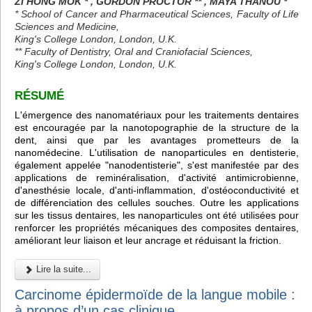
ZI HONG MOK * , GORDON PROCTOR ** , MAYA THANOU *
* School of Cancer and Pharmaceutical Sciences, Faculty of Life
Sciences and Medicine,
King's College London, London, U.K.
** Faculty of Dentistry, Oral and Craniofacial Sciences,
King's College London, London, U.K.
RÉSUMÉ
L'émergence des nanomatériaux pour les traitements dentaires
est encouragée par la nanotopographie de la structure de la
dent, ainsi que par les avantages prometteurs de la
nanomédecine. L'utilisation de nanoparticules en dentisterie,
également appelée "nanodentisterie", s'est manifestée par des
applications de reminéralisation, d'activité antimicrobienne,
d'anesthésie locale, d'anti-inflammation, d'ostéoconductivité et
de différenciation des cellules souches. Outre les applications
sur les tissus dentaires, les nanoparticules ont été utilisées pour
renforcer les propriétés mécaniques des composites dentaires,
améliorant leur liaison et leur ancrage et réduisant la friction.
Lire la suite...
Carcinome épidermoïde de la langue mobile :
à propos d’un cas clinique