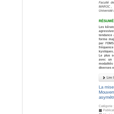
Faculté d
MAROC ,
Université 
RÉSUMÉ
Les kérat
agressiv
tendance a
forme majo
par l’OMS
fréquenc
kystiques.
Le plus s
avec un t
modalités 
diverses e
Lire l
La mise
Mouveme
asymétr
Catégorie 
Publica