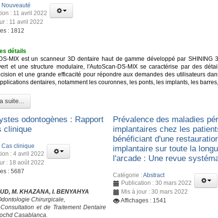
:
Nouveauté
ion : 11 avril 2022
ur : 11 avril 2022
ges : 1812
es détails
DS-MIX est un scanneur 3D dentaire haut de gamme développé par SHINING 3
ert et une structure modulaire, l'AutoScan-DS-MIX se caractérise par des détail
cision et une grande efficacité pour répondre aux demandes des utilisateurs dan
lications dentaires, notamment les couronnes, les ponts, les implants, les barres,
a suite...
ystes odontogènes : Rapport
Prévalence des maladies pér
 clinique
implantaires chez les patient
bénéficiant d'une restauratio
:
Cas clinique
implantaire sur toute la long
ion : 4 avril 2022
l'arcade : Une revue systém
ur : 18 août 2022
ges : 5687
Catégorie :
Abstract
Publication : 30 mars 2022
UD, M. KHAZANA, I. BENYAHYA
Mis à jour : 30 mars 2022
Odontologie Chirurgicale,
Affichages : 1541
Consultation et de Traitement Dentaire
ochd Casablanca.