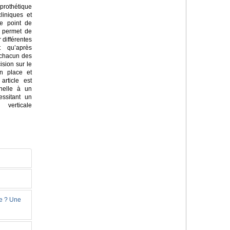
rothétique
liniques et
e point de
i permet de
 différentes
t qu’après
 chacun des
ision sur le
en place et
article est
nnelle à un
essitant un
verticale
ie ? Une