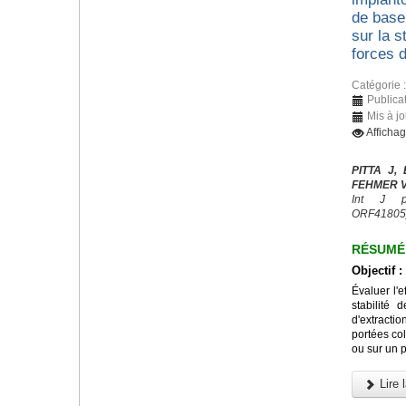
de base 
sur la s
forces d
Catégorie 
Publicat
Mis à jo
Afficha
PITTA J,
FEHMER V,
Int J pr
ORF41805
RÉSUMÉ
Objectif :
Évaluer l'e
stabilité 
d'extracti
portées col
ou sur un p
Lire l