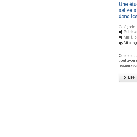
Une étud
salive 
dans le
Catégorie 
Publicat
Mis à j
Afficha
Cette étude
peut avoir
restauratio
Lire l