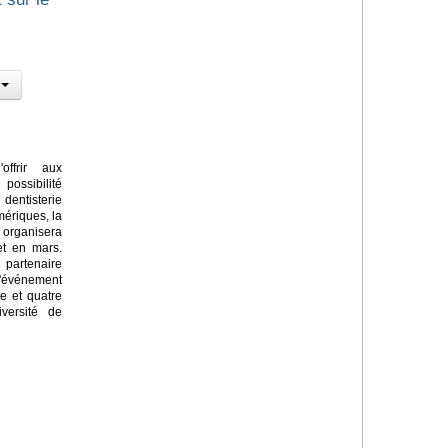
ffrir aux
possibilité
entisterie
mériques, la
 organisera
et en mars.
partenaire
'événement
e et quatre
iversité de