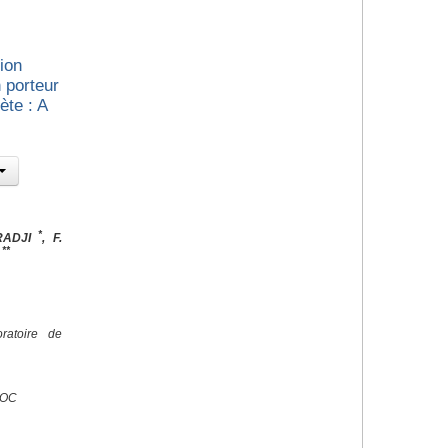
ion
 porteur
te : A
*
RADJI
, F.
**
N
ratoire de
ROC