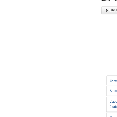
Lire l
Exam
Se c
L'acc
étud