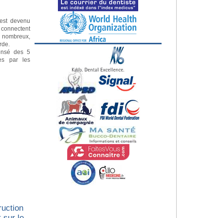
e est devenu
s connectent
s nombreux,
erde.
ensé des 5
es par les
ruction
 sur le