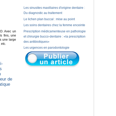
Les sinusites maxillaires d'origine dentaire :
Du diagnostic au traitement
Le lichen plan buccal : mise au point
Les soins dentaires chez la femme enceinte
D. Avec un
Prescription médicamenteuse en pathologie
s fins, une
et chirurgie bucco-dentaire : «la prescription
s une large
des antibiotiques»
 etc.
Les urgences en parodontologie
i-
s
n
ueur de
atique