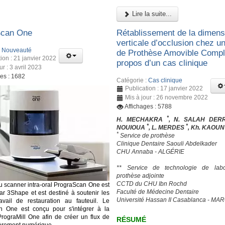
Lire la suite...
Scan One
Rétablissement de la dimens
verticale d’occlusion chez un
:
Nouveauté
de Prothèse Amovible Complè
ion : 21 janvier 2022
propos d’un cas clinique
ur : 3 avril 2023
ges : 1682
Catégorie :
Cas clinique
Publication : 17 janvier 2022
Mis à jour : 26 novembre 2022
Affichages : 5788
*
H. MECHAKRA
, N. SALAH DER
*
*
NOUIOUA
, L. MERDES
, Kh. KAOU
*
Service de prothèse
Clinique Dentaire Saouli Abdelkader
CHU Annaba - ALGÉRIE
** Service de technologie de labo
prothèse adjointe
CCTD du CHU Ibn Rochd
 scanner intra-oral PrograScan One est
Faculté de Médecine Dentaire
ar 3Shape et est destiné à soutenir les
Université Hassan II Casablanca - MA
avail de restauration au fauteuil. Le
n One est conçu pour s'intégrer à la
PrograMill One afin de créer un flux de
RÉSUMÉ
tièrement numérique.