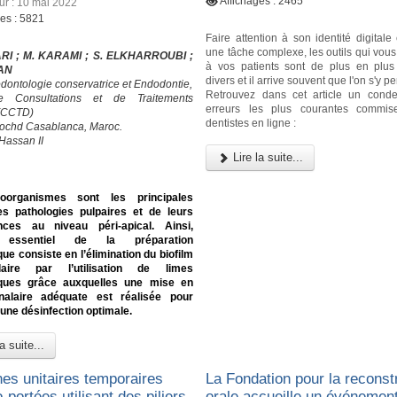
Affichages : 2465
our : 10 mai 2022
ges : 5821
Faire attention à son identité digital
une tâche complexe, les outils qui vou
RI ; M. KARAMI ; S. ELKHARROUBI ;
à vos patients sont de plus en plu
RAN
divers et il arrive souvent que l'on s'y p
odontologie conservatrice et Endodontie,
Retrouvez dans cet article un cond
e Consultations et de Traitements
erreurs les plus courantes commis
 (CCTD)
dentistes en ligne :
ochd Casablanca, Maroc.
Hassan II
Lire la suite...
oorganismes sont les principales
s pathologies pulpaires et de leurs
ces au niveau péri-apical. Ainsi,
if essentiel de la préparation
ue consiste en l’élimination du biofilm
alaire par l’utilisation de limes
ques grâce auxquelles une mise en
alaire adéquate est réalisée pour
une désinfection optimale.
a suite...
es unitaires temporaires
La Fondation pour la reconst
-portées utilisant des piliers
orale accueille un événement