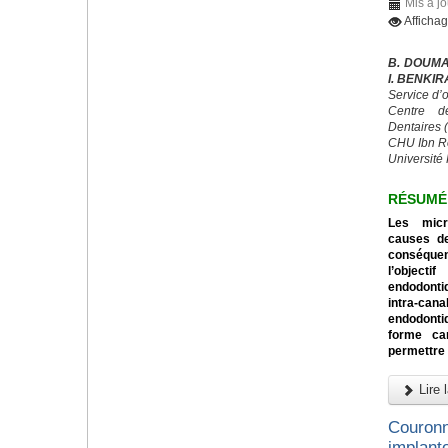
Mis à j
Afficha
B. DOUMA
I. BENKI
Service d’
Centre d
Dentaires
CHU Ibn R
Université 
RÉSUMÉ
Les micr
causes de
conséquen
l’object
endodontiq
intra-can
endodonti
forme can
permettre 
Lire l
Couronn
implanto