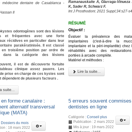
Ramanauskaite A, Glarraga-Vinueza 
e médecine dentaire de Casablanca -
K, Sader R, Schwarz F.
Int J Prosthodont. 2021 Suppl;34:s27-s
Hassan II
RÉSUMÉ
Objectif :
okystes odontogènes sont des lésions
es et fréquentes avec une forte
Évaluer la prévalence des malad
ux récidives en particulier dans leur
implantaires (c'est-à-dire la muco
ritaire parakératinisée. Il est classé
implantaire et la péri-implantite) chez 
 en troisième position par ordre de
réhabilités avec des restaurations
e dans la catégorie des lésions
portées à arcade complète.
Matériel et méthodes :
ouvent, il est de découverte fortuite
ableau clinique assez pauvre. Les
Lire la suite...
de prise en charge de ces kystes sont
t dépendent de plusieurs facteurs .
a suite...
 en forme canalaire :
5 erreurs souvent commises 
nt alternatif transversal
dentistes en ligne
ique (MATA)
Catégorie :
Conseil plus
Publication : 2 mars 2022
:
Dossiers du mois
Mis à jour : 19 mars 2022
tion : 18 mars 2022