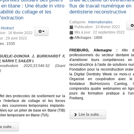
en titane : Une étude in vitro
flux de travail numérique en
tabilité du collage et les
dentisterie reconstructive
'extraction
Catégorie :
Internationales
Publication : 10 février 2022
:
Abstract
Mis à jour : 22 septembre 2022
ion : 16 février 2022
Affichages : 1806
ur : 29 avril 2022
ges : 1535
FREIBURG, Allemagne :
Afin d'o
professionnels du secteur dentaire la 
 BIJELIC-DONOVA J, BURKHARDT F,
d'améliorer leurs compétences en d
 NÄRHI T, SAILER I.
reconstructrice à l'aide de solutions nu
osthodont 2020;33:546-52 (Grant
Fondation pour la reconstruction orale
)
la Digital Dentistry Week ce mois-ci 
Organisé en coopération avec le 
fondateur BioHorizons Camlog, l
comprendra quatre webinaires en lign
jours de formation pratique à l'un
ffet des protocoles de scellement sur la
Freiberg.
de l'interface de collage et les forces
on des couronnes temporaires implanto-
lées sur un pilier de base en titane (TiB)
Lire la suite...
ilier temporaire en titane (TiA).
a suite...