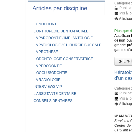
Catégorie 
Articles par discipline
Publicat
Mis à jo
Afficha
L'ENDODONTIE
Plus que d
L'ORTHOPEDIE DENTO-FACIALE
AutoScan-
LA PARODONTIE / IMPLANTOLOGIE
design ouv
LA PATHOLOGIE / CHIRURGIE BUCCALE
grande pré
gamme d'app
LA PROTHESE
L'ODONTOLOGIE CONSERVATRICE
Lire l
LA PEDODONTIE
Kératok
L'OCCLUSODONTIE
d’un cas
LA RADIOLOGIE
INTERVIEWS VIP
Catégorie 
Publicat
L'ASSISTANTE DENTAIRE
Mis à jo
CONSEILS DENTAIRES
Afficha
W. MAHFO
Service d’
Centre de 
CHU Ibn R