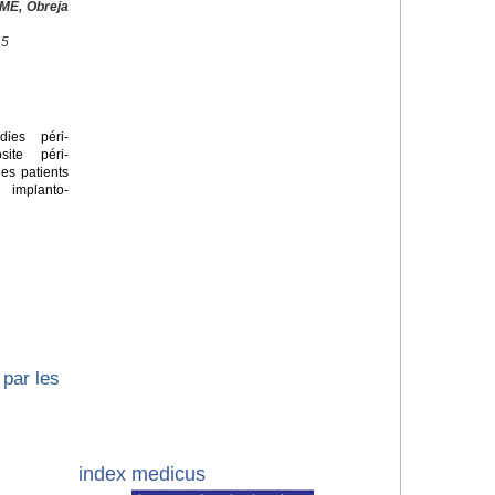
ME, Obreja
45
ies péri-
site péri-
les patients
 implanto-
par les
index medicus