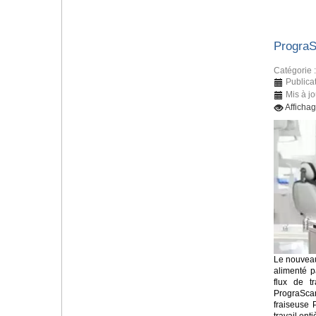
Progra
Catégorie 
Publicat
Mis à jo
Afficha
Le nouveau
alimenté p
flux de tr
PrograSca
fraiseuse 
travail en