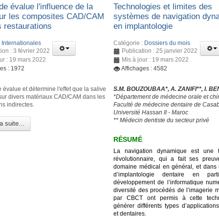
e évalue l'influence de la
Technologies et limites des
sur les composites CAD/CAM
systèmes de navigation dyn
s restaurations
en implantologie
:
Internationales
Catégorie :
Dossiers du mois
ion : 3 février 2022
Publication : 25 janvier 2022
our : 19 mars 2022
Mis à jour : 19 mars 2022
ges : 1972
Affichages : 4582
 évalue et détermine l'effet que la salive
S.M. BOUZOUBAA*, A. ZANIFI**, I. B
 sur divers matériaux CAD/CAM dans les
*Département de médecine orale et chir
ns indirectes.
Faculté de médecine dentaire de Casa
Université Hassan II - Maroc
** Médecin dentiste du secteur privé
a suite...
RÉSUMÉ
La navigation dynamique est une t
révolutionnaire, qui a fait ses preu
domaine médical en général, et dans
d’implantologie dentaire en parti
développement de l’informatique numé
diversité des procédés de l’imagerie 
par CBCT ont permis à cette tech
générer différents types d’application
et dentaires.