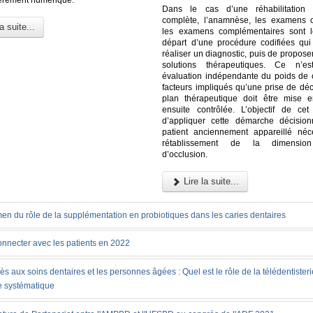
Dans le cas d’une réhabilitation p
complète, l’anamnèse, les examens c
a suite...
les examens complémentaires sont l
départ d’une procédure codifiées qu
réaliser un diagnostic, puis de proposer
solutions thérapeutiques. Ce n’es
évaluation indépendante du poids de
facteurs impliqués qu’une prise de déc
plan thérapeutique doit être mise 
ensuite contrôlée. L’objectif de cet 
d’appliquer cette démarche décisio
patient anciennement appareillé néc
rétablissement de la dimension 
d’occlusion.
Lire la suite...
en du rôle de la supplémentation en probiotiques dans les caries dentaires
onnecter avec les patients en 2022
ès aux soins dentaires et les personnes âgées : Quel est le rôle de la télédentister
e systématique