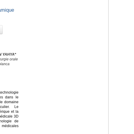
amique
EN YAHYA*
urgie orale
blanca
echnologie
ves dans le
 le domaine
culier. Le
rique et la
médicale 3D
nologie de
s médicales