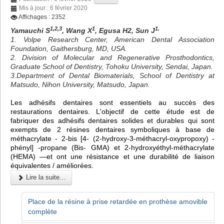
Mis à jour : 6 février 2020
Affichages : 2352
1,2,3
1
1.
Yamauchi S
, Wang X
, Egusa H2, Sun J
1. Volpe Research Center, American Dental Association
Foundation, Gaithersburg, MD, USA.
2. Division of Molecular and Regenerative Prosthodontics,
Graduate School of Dentistry, Tohoku University, Sendai, Japan.
3.Department of Dental Biomaterials, School of Dentistry at
Matsudo, Nihon University, Matsudo, Japan.
Les adhésifs dentaires sont essentiels au succès des
restaurations dentaires. L'objectif de cette étude est de
fabriquer des adhésifs dentaires solides et durables qui sont
exempts de 2 résines dentaires symboliques à base de
méthacrylate - 2-bis [4- (2-hydroxy-3-méthacryl-oxypropoxy) -
phényl] -propane (Bis- GMA) et 2-hydroxyéthyl-méthacrylate
(HEMA) —et ont une résistance et une durabilité de liaison
équivalentes / améliorées.
Lire la suite...
Place de la résine à prise retardée en prothèse amovible
complète