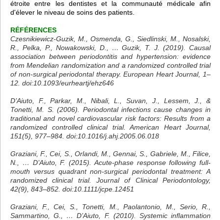
étroite entre les dentistes et la communauté médicale afin
d'élever le niveau de soins des patients.
RÉFÉRENCES
Czesnikiewicz-Guzik, M., Osmenda, G., Siedlinski, M., Nosalski,
R., Pelka, P., Nowakowski, D., … Guzik, T. J. (2019). Causal
association between periodontitis and hypertension: evidence
from Mendelian randomization and a randomized controlled trial
of non-surgical periodontal therapy. European Heart Journal, 1–
12. doi:10.1093/eurheartj/ehz646
D’Aiuto, F., Parkar, M., Nibali, L., Suvan, J., Lessem, J., &
Tonetti, M. S. (2006). Periodontal infections cause changes in
traditional and novel cardiovascular risk factors: Results from a
randomized controlled clinical trial. American Heart Journal,
151(5), 977–984. doi:10.1016/j.ahj.2005.06.018
Graziani, F., Cei, S., Orlandi, M., Gennai, S., Gabriele, M., Filice,
N., … D’Aiuto, F. (2015). Acute-phase response following full-
mouth versus quadrant non-surgical periodontal treatment: A
randomized clinical trial. Journal of Clinical Periodontology,
42(9), 843–852. doi:10.1111/jcpe.12451
Graziani, F., Cei, S., Tonetti, M., Paolantonio, M., Serio, R.,
Sammartino, G., … D’Aiuto, F. (2010). Systemic inflammation