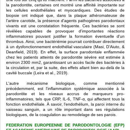
la parodontite, certaines ont montré une affinité importante sur
les cellules endothéliales et myocardiques. Des études de
biopsie ont indiqué que, dans la plaque athéromateuse de
l'artère carotide, la présence d'agents pathogènes parodontaux
vivants est une constatation fréquente. Ces bactéries se sont
révélées capables de provoquer d'importantes réactions
inflammatoires pouvant justifier la formation éventuelle d'un
thrombus. Ainsi, une bactériémie pourrait contribuer directement
à un dysfonctionnement endothélial vasculaire (Masi, D’Aiuto, &
Deanfield, 2019). En effet, la surface parodontale enflammée
chez les patients atteints de parodontite sévère est estimée à
environ 2300 mm2, garantissant un accès facile des bactéries à
la circulation et, par la suite, des effets allant bien au-delà de la
cavité buccale (Leira et al., 2019).
L'autre mécanisme biologique, comme mentionné
précédemment, est l'inflammation systémique associée à la
parodontite et les niveaux accrus de marqueurs pro-
inflammatoires, tels que CRP, IL-6, TNF-α, qui affectent tous la
fonction endothéliale. À savoir, l'endothélium, la paroi interne du
vaisseau sanguin, a un rôle important dans ses régulations
biologiques, de la coagulation au remodelage de ses parois.
FEDERATION EUROPEENNE DE PARODONTOLOGIE (EFP)