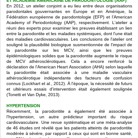
ET ACADEMIE AMERICAINE DE PARODONTOLOGIE (AAP)
En 2012, un atelier conjoint a eu lieu entre deux organisations
parodontales gouvernantes en Europe et en Amérique, la
Fédération européenne de parodontologie (EFP) et l'American
Academy of Periodontology (AAP), respectivement. L'atelier a
réuni des experts pour examiner les preuves établissant un lien
entre la parodontite et les maladies systémiques, dont l'une était
des maladies cardiovasculaires. Les conclusions de l'atelier ont
souligné la plausibilité biologique susmentionnée de l'impact de
la parodontite sur les MCV, ainsi que les preuves
épidémiologiques solides que la parodontite augmente le risque
de MCV athérosclérotiques. Cela a encore renforcé la
déclaration de l'American Heart Association (AHA) selon laquelle
la parodontite était associée à une maladie vasculaire
athérosclérotique indépendante des facteurs de confusion
connus (Lockhart et al., 2012). À l'époque, la nécessité de futurs
et ultérieurs essais d'intervention était également soulignée
(Tonetti et Van Dyke, 2013).
HYPERTENSION
Récemment, la parodontite a également été associée à
l'hypertension, un autre prédicteur important du risque
cardiovasculaire. Une revue systématique et une méta-analyse
de 46 études ont révélé que les patients atteints de parodontite
modérée à sévère, par rapport à ceux qui sont en bonne santé,