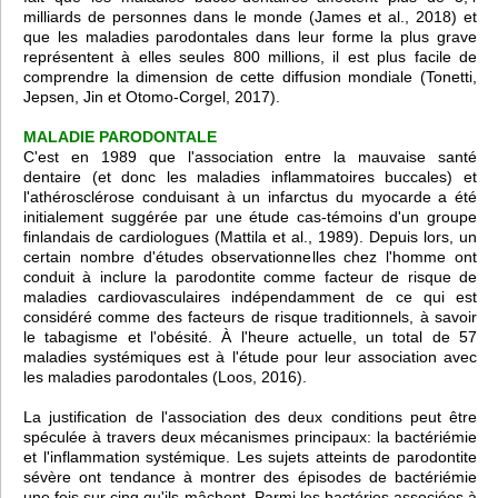
milliards de personnes dans le monde (James et al., 2018) et
que les maladies parodontales dans leur forme la plus grave
représentent à elles seules 800 millions, il est plus facile de
comprendre la dimension de cette diffusion mondiale (Tonetti,
Jepsen, Jin et Otomo-Corgel, 2017).
MALADIE PARODONTALE
C'est en 1989 que l'association entre la mauvaise santé
dentaire (et donc les maladies inflammatoires buccales) et
l'athérosclérose conduisant à un infarctus du myocarde a été
initialement suggérée par une étude cas-témoins d'un groupe
finlandais de cardiologues (Mattila et al., 1989). Depuis lors, un
certain nombre d'études observationnelles chez l'homme ont
conduit à inclure la parodontite comme facteur de risque de
maladies cardiovasculaires indépendamment de ce qui est
considéré comme des facteurs de risque traditionnels, à savoir
le tabagisme et l'obésité. À l'heure actuelle, un total de 57
maladies systémiques est à l'étude pour leur association avec
les maladies parodontales (Loos, 2016).
La justification de l'association des deux conditions peut être
spéculée à travers deux mécanismes principaux: la bactériémie
et l'inflammation systémique. Les sujets atteints de parodontite
sévère ont tendance à montrer des épisodes de bactériémie
une fois sur cinq qu'ils mâchent. Parmi les bactéries associées à