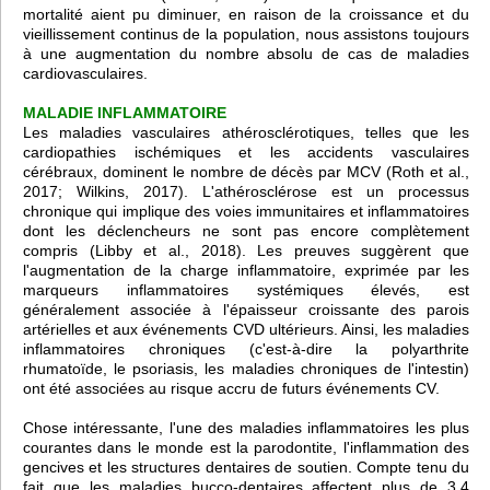
mortalité aient pu diminuer, en raison de la croissance et du
vieillissement continus de la population, nous assistons toujours
à une augmentation du nombre absolu de cas de maladies
cardiovasculaires.
MALADIE INFLAMMATOIRE
Les maladies vasculaires athérosclérotiques, telles que les
cardiopathies ischémiques et les accidents vasculaires
cérébraux, dominent le nombre de décès par MCV (Roth et al.,
2017; Wilkins, 2017). L'athérosclérose est un processus
chronique qui implique des voies immunitaires et inflammatoires
dont les déclencheurs ne sont pas encore complètement
compris (Libby et al., 2018). Les preuves suggèrent que
l'augmentation de la charge inflammatoire, exprimée par les
marqueurs inflammatoires systémiques élevés, est
généralement associée à l'épaisseur croissante des parois
artérielles et aux événements CVD ultérieurs. Ainsi, les maladies
inflammatoires chroniques (c'est-à-dire la polyarthrite
rhumatoïde, le psoriasis, les maladies chroniques de l'intestin)
ont été associées au risque accru de futurs événements CV.
Chose intéressante, l'une des maladies inflammatoires les plus
courantes dans le monde est la parodontite, l'inflammation des
gencives et les structures dentaires de soutien. Compte tenu du
fait que les maladies bucco-dentaires affectent plus de 3,4