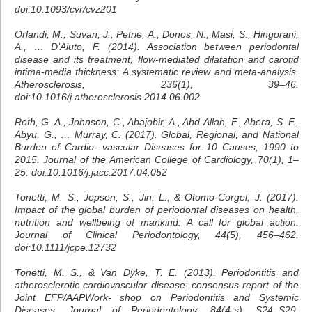
doi:10.1093/cvr/cvz201
Orlandi, M., Suvan, J., Petrie, A., Donos, N., Masi, S., Hingorani,
A., … D’Aiuto, F. (2014). Association between periodontal
disease and its treatment, flow-mediated dilatation and carotid
intima-media thickness: A systematic review and meta-analysis.
Atherosclerosis, 236(1), 39–46.
doi:10.1016/j.atherosclerosis.2014.06.002
Roth, G. A., Johnson, C., Abajobir, A., Abd-Allah, F., Abera, S. F.,
Abyu, G., … Murray, C. (2017). Global, Regional, and National
Burden of Cardio- vascular Diseases for 10 Causes, 1990 to
2015. Journal of the American College of Cardiology, 70(1), 1–
25. doi:10.1016/j.jacc.2017.04.052
Tonetti, M. S., Jepsen, S., Jin, L., & Otomo-Corgel, J. (2017).
Impact of the global burden of periodontal diseases on health,
nutrition and wellbeing of mankind: A call for global action.
Journal of Clinical Periodontology, 44(5), 456–462.
doi:10.1111/jcpe.12732
Tonetti, M. S., & Van Dyke, T. E. (2013). Periodontitis and
atherosclerotic cardiovascular disease: consensus report of the
Joint EFP/AAPWork- shop on Periodontitis and Systemic
Diseases. Journal of Periodontology, 84(4-s), S24–S29.