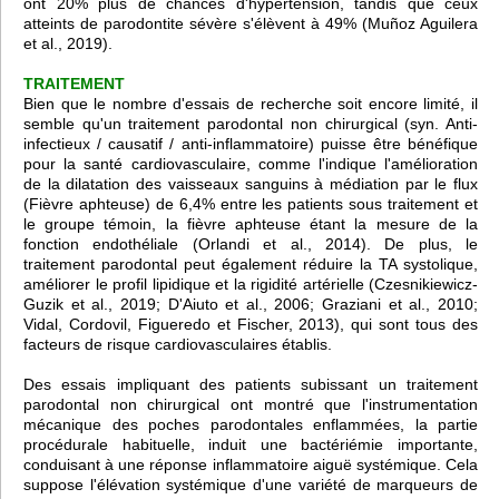
ont 20% plus de chances d'hypertension, tandis que ceux
atteints de parodontite sévère s'élèvent à 49% (Muñoz Aguilera
et al., 2019).
TRAITEMENT
Bien que le nombre d'essais de recherche soit encore limité, il
semble qu'un traitement parodontal non chirurgical (syn. Anti-
infectieux / causatif / anti-inflammatoire) puisse être bénéfique
pour la santé cardiovasculaire, comme l'indique l'amélioration
de la dilatation des vaisseaux sanguins à médiation par le flux
(Fièvre aphteuse) de 6,4% entre les patients sous traitement et
le groupe témoin, la fièvre aphteuse étant la mesure de la
fonction endothéliale (Orlandi et al., 2014). De plus, le
traitement parodontal peut également réduire la TA systolique,
améliorer le profil lipidique et la rigidité artérielle (Czesnikiewicz-
Guzik et al., 2019; D'Aiuto et al., 2006; Graziani et al., 2010;
Vidal, Cordovil, Figueredo et Fischer, 2013), qui sont tous des
facteurs de risque cardiovasculaires établis.
Des essais impliquant des patients subissant un traitement
parodontal non chirurgical ont montré que l'instrumentation
mécanique des poches parodontales enflammées, la partie
procédurale habituelle, induit une bactériémie importante,
conduisant à une réponse inflammatoire aiguë systémique. Cela
suppose l'élévation systémique d'une variété de marqueurs de