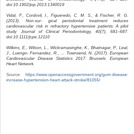
doi:10.1902/jop.2013.1340019
Vidal, F., Cordovil, I., Figueredo, C. M. S., & Fischer, R. G.
(2013). Non-sur- gical periodontal treatment reduces
cardiovascular risk in refractory hypertensive patients: A pilot
study. Journal of Clinical Periodontology, 40(7), 681–687.
doi:10.1111/jcpe.12110
Wilkins, E., Wilson, L., Wickramasinghe, K., Bhatnagar, P., Leal,
J., Luengo- Fernandez, R., … Townsend, N. (2017). European
Cardiovascular Disease Statistics 2017. Brussels: European
Heart Network.
Source:
https://www.openaccessgovernment.org/gum-disease-
increase-hypertension-heart-attack-stroke/81055/