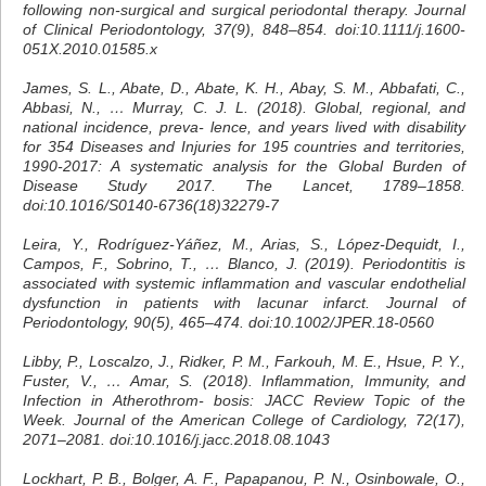
following non-surgical and surgical periodontal therapy. Journal
of Clinical Periodontology, 37(9), 848–854. doi:10.1111/j.1600-
051X.2010.01585.x
James, S. L., Abate, D., Abate, K. H., Abay, S. M., Abbafati, C.,
Abbasi, N., … Murray, C. J. L. (2018). Global, regional, and
national incidence, preva- lence, and years lived with disability
for 354 Diseases and Injuries for 195 countries and territories,
1990-2017: A systematic analysis for the Global Burden of
Disease Study 2017. The Lancet, 1789–1858.
doi:10.1016/S0140-6736(18)32279-7
Leira, Y., Rodríguez-Yáñez, M., Arias, S., López-Dequidt, I.,
Campos, F., Sobrino, T., … Blanco, J. (2019). Periodontitis is
associated with systemic inflammation and vascular endothelial
dysfunction in patients with lacunar infarct. Journal of
Periodontology, 90(5), 465–474. doi:10.1002/JPER.18-0560
Libby, P., Loscalzo, J., Ridker, P. M., Farkouh, M. E., Hsue, P. Y.,
Fuster, V., … Amar, S. (2018). Inflammation, Immunity, and
Infection in Atherothrom- bosis: JACC Review Topic of the
Week. Journal of the American College of Cardiology, 72(17),
2071–2081. doi:10.1016/j.jacc.2018.08.1043
Lockhart, P. B., Bolger, A. F., Papapanou, P. N., Osinbowale, O.,