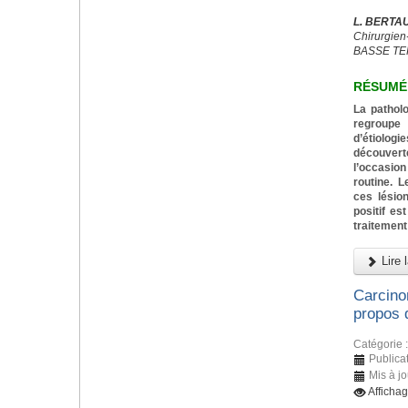
L. BERTA
Chirurgien-
BASSE TE
RÉSUMÉ
La pathol
regroupe
d’étiolo
découver
l’occasi
routine. L
ces lésio
positif e
traitement 
Lire l
Carcino
propos 
Catégorie 
Publicat
Mis à jo
Afficha