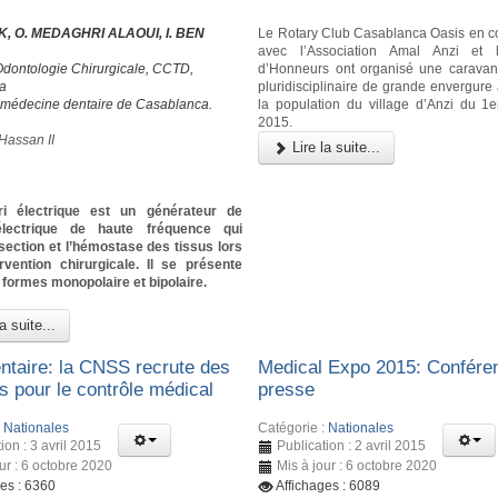
, O. MEDAGHRI ALAOUI, I. BEN
Le Rotary Club Casablanca Oasis en co
avec l’Association Amal Anzi et
Odontologie Chirurgicale, CCTD,
d’Honneurs ont organisé une carava
a
pluridisciplinaire de grande envergure 
 médecine dentaire de Casablanca.
la population du village d’Anzi du 1
2015.
Hassan II
Lire la suite...
ri électrique est un générateur de
électrique de haute fréquence qui
section et l’hémostase des tissus lors
rvention chirurgicale. Il se présente
formes monopolaire et bipolaire.
a suite...
taire: la CNSS recrute des
Medical Expo 2015: Confére
s pour le contrôle médical
presse
:
Nationales
Catégorie :
Nationales
ion : 3 avril 2015
Publication : 2 avril 2015
ur : 6 octobre 2020
Mis à jour : 6 octobre 2020
ges : 6360
Affichages : 6089