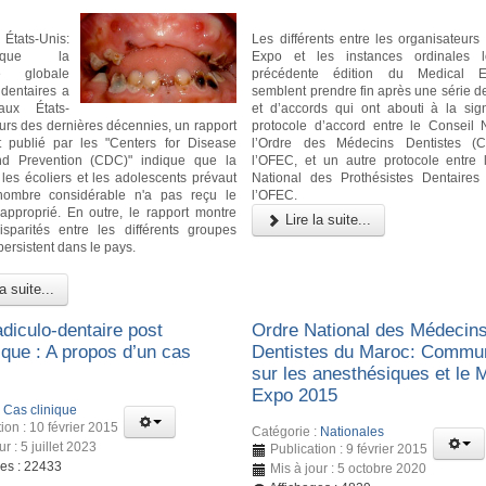
États-Unis:
Les différents entre les organisateurs
que la
Expo et les instances ordinales 
ce globale
précédente édition du Medical 
 dentaires a
semblent prendre fin après une série de
aux États-
et d’accords qui ont abouti à la sig
urs des dernières décennies, un rapport
protocole d’accord entre le Conseil 
 publié par les "Centers for Disease
l’Ordre des Médecins Dentistes 
nd Prevention (CDC)" indique que la
l’OFEC, et un autre protocole entre 
 les écoliers et les adolescents prévaut
National des Prothésistes Dentaire
nombre considérable n'a pas reçu le
l’OFEC.
 approprié. En outre, le rapport montre
Lire la suite...
sparités entre les différents groupes
ersistent dans le pays.
a suite...
diculo-dentaire post
Ordre National des Médecin
ique : A propos d’un cas
Dentistes du Maroc: Commu
sur les anesthésiques et le 
Expo 2015
:
Cas clinique
ion : 10 février 2015
Catégorie :
Nationales
ur : 5 juillet 2023
Publication : 9 février 2015
ges : 22433
Mis à jour : 5 octobre 2020