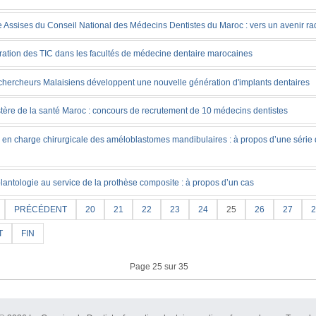
 Assises du Conseil National des Médecins Dentistes du Maroc : vers un avenir ra
gration des TIC dans les facultés de médecine dentaire marocaines
chercheurs Malaisiens développent une nouvelle génération d'implants dentaires
stère de la santé Maroc : concours de recrutement de 10 médecins dentistes
e en charge chirurgicale des améloblastomes mandibulaires : à propos d’une série
lantologie au service de la prothèse composite : à propos d’un cas
PRÉCÉDENT
20
21
22
23
24
25
26
27
2
T
FIN
Page 25 sur 35