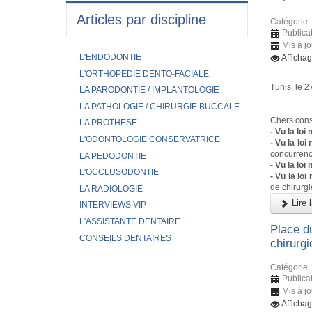
Articles par discipline
Catégorie 
Publica
Mis à jo
L'ENDODONTIE
Affichag
L'ORTHOPEDIE DENTO-FACIALE
Tunis, le 
LA PARODONTIE / IMPLANTOLOGIE
Co
LA PATHOLOGIE / CHIRURGIE BUCCALE
Chers cons
LA PROTHESE
- Vu la loi
L'ODONTOLOGIE CONSERVATRICE
- Vu la loi
concurrence
LA PEDODONTIE
- Vu la lo
L'OCCLUSODONTIE
- Vu la lo
de chirurgi
LA RADIOLOGIE
Lire l
INTERVIEWS VIP
L'ASSISTANTE DENTAIRE
Place du
CONSEILS DENTAIRES
chirurgi
Catégorie 
Publica
Mis à jo
Afficha