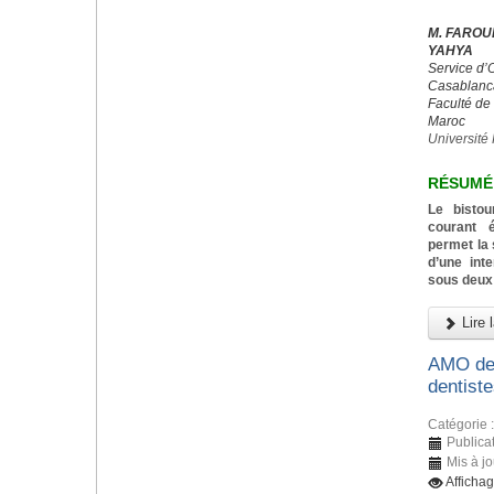
M. FAROUK
YAHYA
Service d’
Casablanc
Faculté de
Maroc
Université 
RÉSUMÉ
Le bistou
courant 
permet la 
d’une inte
sous deux 
Lire l
AMO den
dentiste
Catégorie 
Publicat
Mis à jo
Afficha