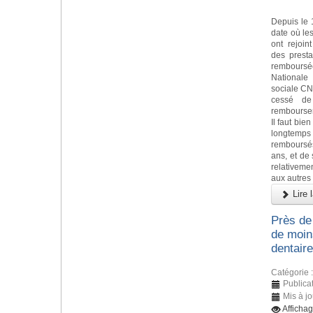
Depuis le 
date où le
ont rejoin
des presta
remboursée
Nationale
sociale CN
cessé de
rembourseme
Il faut bie
longtemps 
remboursé
ans, et de 
relativeme
aux autres
Lire l
Près de
de moin
dentaire
Catégorie 
Publicat
Mis à jo
Afficha