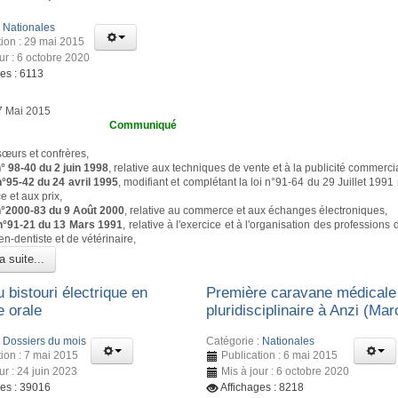
:
Nationales
tion : 29 mai 2015
ur : 6 octobre 2020
es : 6113
27 Mai 2015
mmuniqué
œurs et confrères,
 n° 98-40 du 2 juin 1998
, relative aux techniques de vente et à la publicité commerci
 n°95-42 du 24 avril 1995
, modifiant et complétant la loi n°91-64 du 29 Juillet 1991 
 et aux prix,
i n°2000-83 du 9 Août 2000
, relative au commerce et aux échanges électroniques,
i n°91-21 du 13 Mars 1991
, relative à l'exercice et à l'organisation des professions
en-dentiste et de vétérinaire,
a suite...
 bistouri électrique en
Première caravane médicale
e orale
pluridisciplinaire à Anzi (Mar
:
Dossiers du mois
Catégorie :
Nationales
tion : 7 mai 2015
Publication : 6 mai 2015
ur : 24 juin 2023
Mis à jour : 6 octobre 2020
ges : 39016
Affichages : 8218