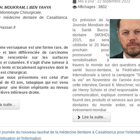
Mis à jour : 22 septembre 2022
Affichages : 3802
 KH. MOUKRAM, I. BEN YAHYA
Odontologie Chirurgicale,
e médecine dentaire de Casablanca.
En prévision de la
Journée Mondiale de
Hassan II
la Santé Bucco-
dentaire (WOHD)
2015, qui sera
célébrée le 20 Mars
ome verruqueux est une forme rare, de
prochain pour
 et bien différenciée de carcinome
promouvoir la
ïde rencontrée sur les surfaces
sensibilisation à
et cutanées. Il s’agit d’une tumeur à
travers le monde sur des questions e
 lente et localement agressive dont le
santé bucco-dentaire, la Fédératio
est chirurgical.
Internationale a lancé la campagne "S
ue nous présentons est celui d’un
la vie" en Novembre de l'année éco
 de 43 ans, tabagique qui est venu
cette interview, Gerard K. Meuchner, vi
 pour une lésion végétante au niveau
de Henry Schein et chef responsable
lèvre inférieure droite.
communication, explique comment la s
fournit des produits et services aux pr
a suite...
dentaires du monde entier, va so
événement mondial.
Lire la suite...
 journée du nouveau lauréat de la médecine dentaire à Casablanca pour l'orientati
bilisation et l'information