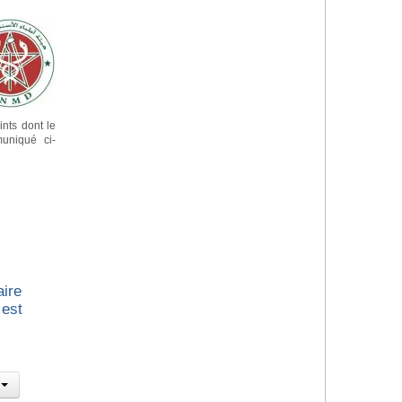
nts dont le
uniqué ci-
aire
 est