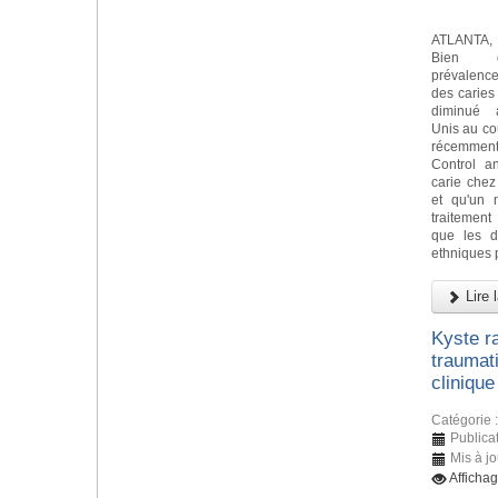
ATLANTA, 
Bien 
prévalen
des caries
diminué 
Unis au co
récemment
Control a
carie chez
et qu'un 
traitement
que les di
ethniques p
Lire l
Kyste ra
traumat
clinique
Catégorie 
Publicat
Mis à jo
Afficha