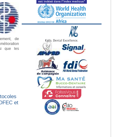
pement, de
mélioration
si que les
tocoles
’OFEC et