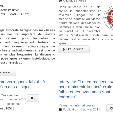
Affichages : 4829
UD,
Dans le cadre de la lutte
dentiste privé,
contre le charlatanisme et
RRE - GUADELOUPE
l'exercice illégal de la
médecine dentaire au Maroc,
l'Ordre National des Médecins
Dentistes a tenu une réunion
ogie tumorale bénigne des maxillaires
de travail le 31 décembre
 un nombre important de lésions
2015 à Rabat afin de discuter deux poi
gies variées, pour lesquelles la
contenu est annoncé dans le comm
te est régulièrement fortuite, à
après :
on d’un examen radiographique de
Lire la suite...
e kyste radiculo-dentaire, est une de
ns les plus fréquentes. Le diagnostic
st posé après examen histologique. Le
est chirurgical.
a suite...
me verruqueux labial : A
Interview: "Le temps nécess
d’un cas clinique
pour maintenir la santé orale
faible et les avantages sont
:
Cas clinique
énormes"
ion : 5 février 2015
ur : 9 juillet 2023
Catégorie :
Internationales
ges : 16573
Publication : 6 janvier 2015