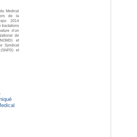
 du Medical
lors de la
Expo 2014
 tractations
nature d’un
National de
(CNOMD) et
le Syndicat
s (SNPD) et
s
niqué
Medical