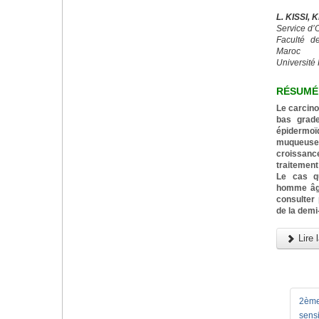
L. KISSI,
Service d’
Faculté d
Maroc
Université 
RÉSUMÉ
Le carcin
bas grade
épidermo
muqueuses 
croissance
traitement 
Le cas q
homme âgé
consulter
de la demi-
Lire l
2ème
sensi