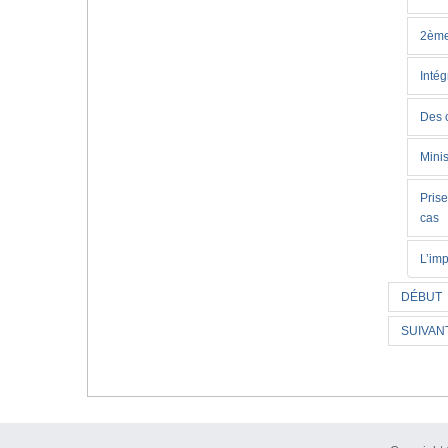
2ème
Inté
Des 
Mini
Pris
cas
L’imp
DÉBUT
SUIVAN