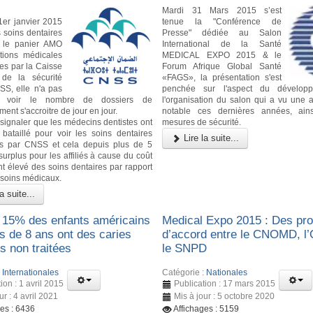
Mardi 31 Mars 2015 s’est
1er janvier 2015
tenue la "Conférence de
s soins dentaires
Presse" dédiée au Salon
t le panier AMO
International de la Santé
tions médicales
MEDICAL EXPO 2015 & le
s par la Caisse
Forum Afrique Global Santé
 de la sécurité
«FAGS», la présentation s'est
SS, elle n'a pas
penchée sur l'aspect du dévelop
 voir le nombre de dossiers de
l'organisation du salon qui a vu une a
nt s'accroitre de jour en jour.
notable ces dernières années, ain
n signaler que les médecins dentistes ont
mesures de sécurité.
bataillé pour voir les soins dentaires
Lire la suite...
s par CNSS et cela depuis plus de 5
surplus pour les affiliés à cause du coût
nt élevé des soins dentaires par rapport
 soins médicaux.
a suite...
 15% des enfants américains
Medical Expo 2015 : Des pro
s de 8 ans ont des caries
d’accord entre le CNOMD, l
s non traitées
le SNPD
:
Internationales
Catégorie :
Nationales
ion : 1 avril 2015
Publication : 17 mars 2015
ur : 4 avril 2021
Mis à jour : 5 octobre 2020
ges : 6436
Affichages : 5159