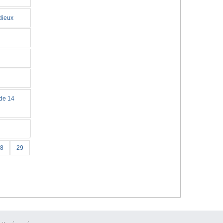
dieux
 de 14
8
29