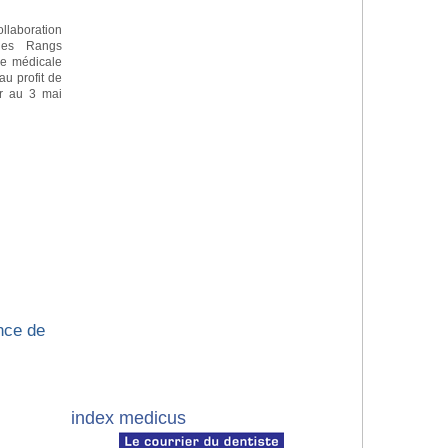
llaboration
 les Rangs
ne médicale
au profit de
er au 3 mai
nce de
index medicus