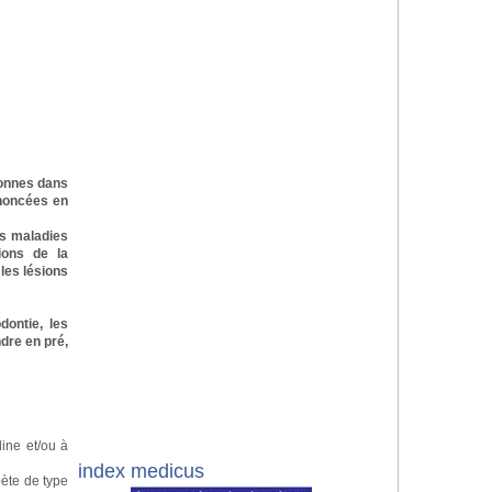
sonnes dans
nnoncées en
es maladies
ions de la
les lésions
ontie, les
dre en pré,
line et/ou à
index medicus
bète de type