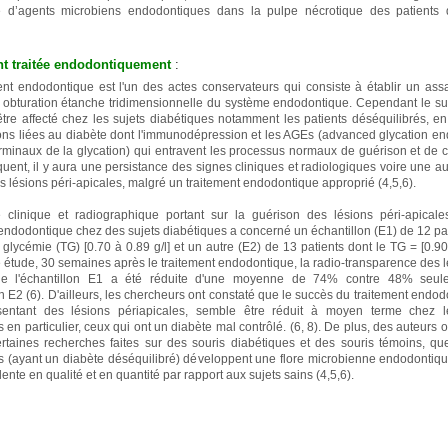
e d’agents microbiens endodontiques dans la pulpe nécrotique des patients 
nt traitée endodontiquement
:
ent endodontique est l'un des actes conservateurs qui consiste à établir un ass
e obturation étanche tridimensionnelle du système endodontique. Cependant le su
être affecté chez les sujets diabétiques notamment les patients déséquilibrés, e
ons liées au diabète dont l'immunodépression et les AGEs (advanced glycation en
erminaux de la glycation) qui entravent les processus normaux de guérison et de ci
uent, il y aura une persistance des signes cliniques et radiologiques voire une 
es lésions péri-apicales, malgré un traitement endodontique approprié (4,5,6).
clinique et radiographique portant sur la guérison des lésions péri-apical
 endodontique chez des sujets diabétiques a concerné un échantillon (E1) de 12 pa
glycémie (TG) [0.70 à 0.89 g/l] et un autre (E2) de 13 patients dont le TG = [0.90 
e étude, 30 semaines après le traitement endodontique, la radio-transparence des l
de l'échantillon E1 a été réduite d'une moyenne de 74% contre 48% seul
on E2 (6). D'ailleurs, les chercheurs ont constaté que le succès du traitement endo
sentant des lésions périapicales, semble être réduit à moyen terme chez l
 en particulier, ceux qui ont un diabète mal contrôlé. (6, 8). De plus, des auteurs o
rtaines recherches faites sur des souris diabétiques et des souris témoins, que
s (ayant un diabète déséquilibré) développent une flore microbienne endodontique
ulente en qualité et en quantité par rapport aux sujets sains (4,5,6).