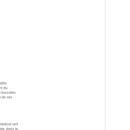
emble
re du
s buccales
n de ces
médical sert
gie dans le