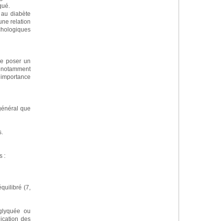
qué.
 au diabète
une relation
ychologiques
de poser un
 ; notamment
r importance
général que
s.
 :
uilibré (7,
 glyquée ou
ication des