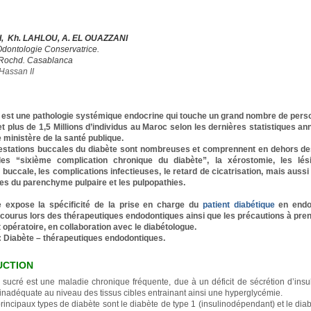
, Kh. LAHLOU, A. EL OUAZZANI
Odontologie Conservatrice.
Rochd. Casablanca
Hassan II
 est une pathologie systémique endocrine qui touche un grand nombre de per
t plus de 1,5 Millions d’individus au Maroc selon les dernières statistiques a
e ministère de la santé publique.
estations buccales du diabète sont nombreuses et comprennent en dehors d
les “sixième complication chronique du diabète”, la xérostomie, les lés
uccale, les complications infectieuses, le retard de cicatrisation, mais aussi 
les du parenchyme pulpaire et les pulpopathies.
le expose la spécificité de la prise en charge du
patient diabétique
en endod
courus lors des thérapeutiques endodontiques ainsi que les précautions à pren
t opératoire, en collaboration avec le diabétologue.
: Diabète – thérapeutiques endodontiques.
UCTION
 sucré est une maladie chronique fréquente, due à un déficit de sécrétion d’insu
 inadéquate au niveau des tissus cibles entrainant ainsi une hyperglycémie.
rincipaux types de diabète sont le diabète de type 1 (insulinodépendant) et le dia