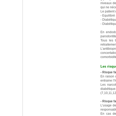
niveaux de
qui ne néce
Le patient 
- Equilibr
- Diabétiq
- Diabétiq
En endodon
parodontite
Tous les t
retraiteme
L’antibio
concertati
comorbidit
Les risqu
- Risque f
En raison 
entraine l’
Les narcot
diabétique
(7,10,11,12
- Risque f
L'usage d
responsabl
En cas de 