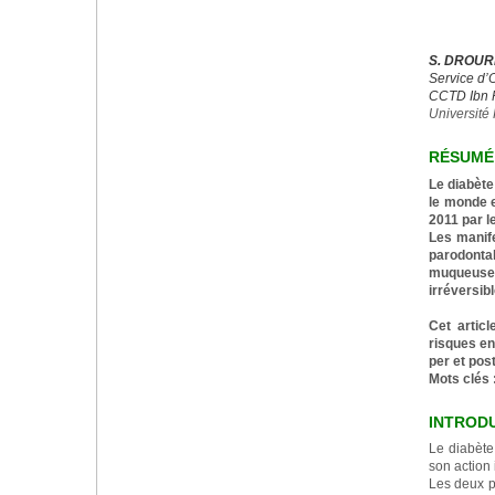
S. DROURI
Service d’
CCTD Ibn 
Université 
RÉSUMÉ
Le diabète
le monde e
2011 par l
Les manif
parodonta
muqueuse b
irréversib
Cet artic
risques en
per et pos
Mots clés 
INTROD
Le diabète
son action
Les deux p