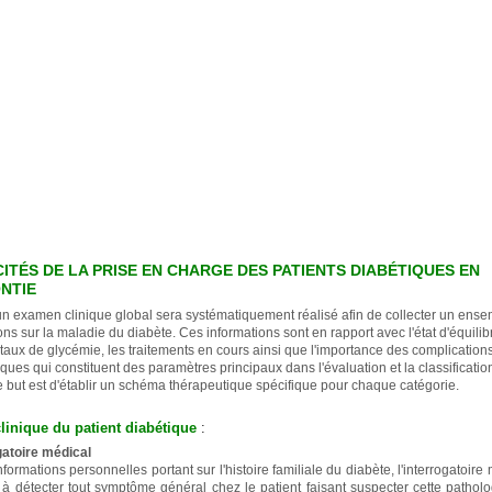
CITÉS DE LA PRISE EN CHARGE DES PATIENTS DIABÉTIQUES EN
NTIE
un examen clinique global sera systématiquement réalisé afin de collecter un ens
ons sur la maladie du diabète. Ces informations sont en rapport avec l'état d'équilib
 taux de glycémie, les traitements en cours ainsi que l'importance des complication
ques qui constituent des paramètres principaux dans l'évaluation et la classificatio
e but est d'établir un schéma thérapeutique spécifique pour chaque catégorie.
inique du patient diabétique
:
ogatoire médical
nformations personnelles portant sur l'histoire familiale du diabète, l'interrogatoire 
à détecter tout symptôme général chez le patient faisant suspecter cette patholo