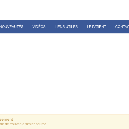
NOUVEAUTÉS
VIDÉOS
LIENS UTILES
LE PATIENT
CONTA
ssement
le de trouver le fichier source