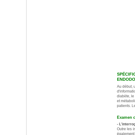
SPÉCIFI
ENDODO
Au début, 
d'informati
diabète, le
et métaboli
patients. L
Examen cl
- L'interr
Outre les i
également 