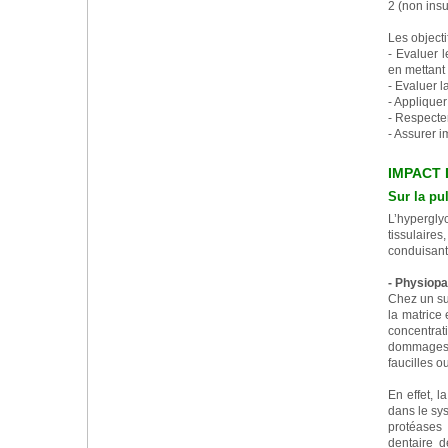
2 (non insu
Les objecti
- Evaluer l
en mettant 
- Evaluer l
- Appliquer
- Respecter
- Assurer i
IMPACT 
Sur la pu
L’hypergl
tissulaire
conduisant 
- Physiopa
Chez un suj
la matrice 
concentrat
dommages i
faucilles 
En effet, l
dans le sys
protéases 
dentaire d