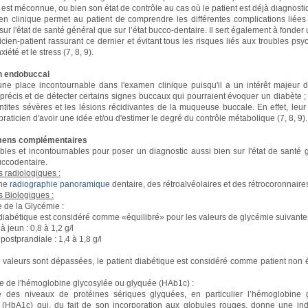
 est méconnue, ou bien son état de contrôle au cas où le patient est déjà diagnosti
ien clinique permet au patient de comprendre les différentes complications liées
sur l'état de santé général que sur l’état bucco-dentaire. Il sert également à fonder 
ticien-patient rassurant ce dernier et évitant tous les risques liés aux troubles ps
iété et le stress (7, 8, 9).
n endobuccal
une place incontournable dans l'examen clinique puisqu'il a un intérêt majeur 
 précis et de détecter certains signes buccaux qui pourraient évoquer un diabète
ntites sévères et les lésions récidivantes de la muqueuse buccale. En effet, leu
raticien d'avoir une idée et/ou d'estimer le degré du contrôle métabolique (7, 8, 9).
mens complémentaires
bles et incontournables pour poser un diagnostic aussi bien sur l'état de santé 
buccodentaire.
radiologiques :
une
radiographie panoramique
dentaire, des rétroalvéolaires et des rétrocoronnaire
Biologiques :
de la Glycémie :
 diabétique est considéré comme «équilibré» pour les valeurs de glycémie suivantes
à jeun : 0,8 à 1,2 g/l
postprandiale : 1,4 à 1,8 g/l
valeurs sont dépassées, le patient diabétique est considéré comme patient non éq
e l'hémoglobine glycosylée ou glyquée (HAb1c) :
 des niveaux de protéines sériques glyquées, en particulier l’hémoglobine
 (HbA1c) qui, du fait de son incorporation aux globules rouges, donne une ind