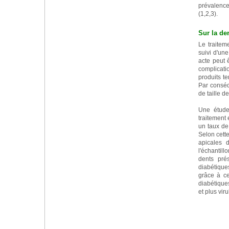
prévalenc
(1,2,3).
Sur la de
Le traitem
suivi d'un
acte peut 
complicati
produits t
Par conséq
de taille d
Une étude 
traitement
un taux de 
Selon cett
apicales 
l'échantill
dents pré
diabétiques
grâce à ce
diabétique
et plus vir