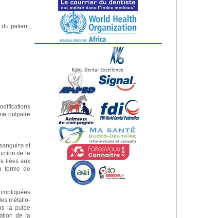
 du patient,
ifications
yme pulpaire
 sanguins et
uction de la
re liées aux
en forme de
t impliquées
les métallo-
ns la pulpe
ation de la