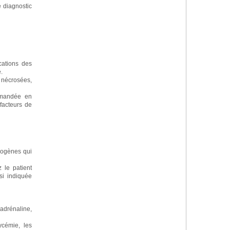
 diagnostic
cations des
.
 nécrosées,
ommandée en
facteurs de
ndogènes qui
 le patient
si indiquée
'adrénaline,
ycémie, les