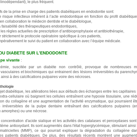
linodépendant), le plus fréquent.
fs de la prise en charge des patients diabétiques en endodontie sont:
e risque infectieux inhérent à l’acte endodontique en fonction du profil diabétique
en collaboration le médecin dentiste et le diabétologue,
a faisabilité des thérapeutiques endodontiques,
 les règles actuelles de prescription d’antibioprophylaxie et antibiothérapie,
 strictement le protocole opératoire spécifique à ces patients,
mpérativement le suivi du patient en collaboration avec l’équipe médicale.
DU DIABETE SUR L’ENDODONTE
lpe vivante
:
ycémie, suscitée par un diabète non contrôlé, provoque de nombreuses mod
s, vasculaires et biochimiques qui entrainent des lésions irréversibles du parench
ainsi à des calcifications pulpaires voire des nécroses.
thologie
et diabétique, les altérations liées aux défauts des échanges entre les capillaires
extra-cellulaire où baignent les cellules entraînent une hypoxie tissulaire, une réd
ion du collagène et une augmentation de l'activité enzymatique, qui pourraient êt
rréversibles de la pulpe dentaire entraînant des calcifications pulpaires (
ou amorphes) ou une nécrose.
a concentration d'acide sialique et les activités des catalases et peroxydases son
tème antioxydant. Ils sont augmentés dans l'état hyperglycémique, stimulant ainsi 
matricielles (MMP), ce qui pourrait expliquer la dégradation du collagène da
es patients diabétiques. De plus, des résultats récents montrent une augment