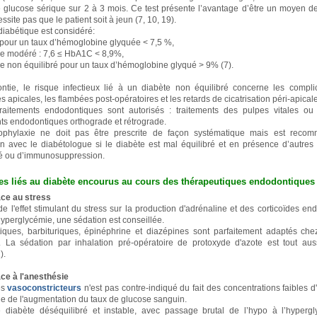
 glucose sérique sur 2 à 3 mois. Ce test présente l’avantage d’être un moyen de
ssite pas que le patient soit à jeun (7, 10, 19).
diabétique est considéré:
é pour un taux d’hémoglobine glyquée < 7,5 %,
ue modéré : 7,6 ≤ HbA1C < 8,9%,
ue non équilibré pour un taux d’hémoglobine glyqué > 9% (7).
tie, le risque infectieux lié à un diabète non équilibré concerne les compli
s apicales, les flambées post-opératoires et les retards de cicatrisation péri-apicale
raitements endodontiques sont autorisés : traitements des pulpes vitales ou
nts endodontiques orthograde et rétrograde.
prophylaxie ne doit pas être prescrite de façon systématique mais est rec
on avec le diabétologue si le diabète est mal équilibré et en présence d’autres 
é ou d’immunosuppression.
es liés au diabète encourus au cours des thérapeutiques endodontiques
ace au stress
de l'effet stimulant du stress sur la production d'adrénaline et des corticoïdes e
hyperglycémie, une sédation est conseillée.
iques, barbituriques, épinéphrine et diazépines sont parfaitement adaptés chez
. La sédation par inhalation pré-opératoire de protoxyde d'azote est tout aus
).
ace à l'anesthésie
es
vasoconstricteurs
n'est pas contre-indiqué du fait des concentrations faibles d
e de l'augmentation du taux de glucose sanguin.
diabète déséquilibré et instable, avec passage brutal de l’hypo à l’hypergl