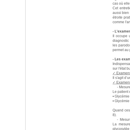
cas où elle
Cet entret
aussi bien 
étroite pra
comme l'anx
- L'exame
Il occupe 
diagnostic
les parodo
permet au p
- Les exa
Indispensa
sur l'état 
✓ Examens 
Il s'agit d’
✓ Examens 
- Mesure 
Le patient
• Glycémie 
• Glycémie 
Quand ces 
8).
- Mesure d
La mesure
glycosylée