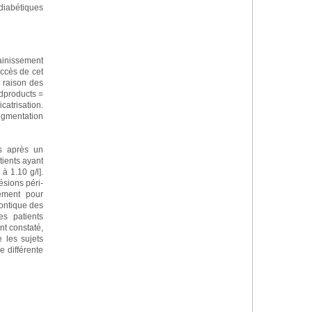
diabétiques
ainissement
ccès de cet
n raison des
dproducts =
catrisation.
augmentation
es après un
tients ayant
à 1.10 g/l].
ésions péri-
ement pour
dontique des
es patients
nt constaté,
 les sujets
 différente