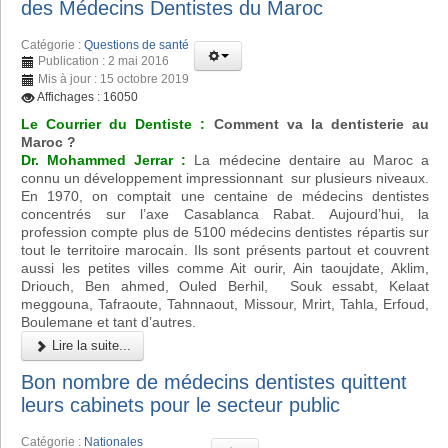
des Médecins Dentistes du Maroc
Catégorie :
Questions de santé
Publication : 2 mai 2016
Mis à jour : 15 octobre 2019
Affichages : 16050
Le Courrier du Dentiste :
Comment va la dentisterie au
Maroc ?
Dr. Mohammed Jerrar :
La médecine dentaire au Maroc a
connu un développement impressionnant sur plusieurs niveaux.
En 1970, on comptait une centaine de médecins dentistes
concentrés sur l’axe Casablanca Rabat. Aujourd’hui, la
profession compte plus de 5100 médecins dentistes répartis sur
tout le territoire marocain. Ils sont présents partout et couvrent
aussi les petites villes comme Ait ourir, Ain taoujdate, Aklim,
Driouch, Ben ahmed, Ouled Berhil, Souk essabt, Kelaat
meggouna, Tafraoute, Tahnnaout, Missour, Mrirt, Tahla, Erfoud,
Boulemane et tant d’autres.
Lire la suite...
Bon nombre de médecins dentistes quittent
leurs cabinets pour le secteur public
Catégorie :
Nationales