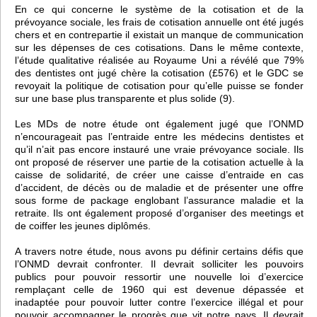
En ce qui concerne le système de la cotisation et de la
prévoyance sociale, les frais de cotisation annuelle ont été jugés
chers et en contrepartie il existait un manque de communication
sur les dépenses de ces cotisations. Dans le même contexte,
l’étude qualitative réalisée au Royaume Uni a révélé que 79%
des dentistes ont jugé chère la cotisation (£576) et le GDC se
revoyait la politique de cotisation pour qu’elle puisse se fonder
sur une base plus transparente et plus solide (9).
Les MDs de notre étude ont également jugé que l’ONMD
n’encourageait pas l’entraide entre les médecins dentistes et
qu’il n’ait pas encore instauré une vraie prévoyance sociale. Ils
ont proposé de réserver une partie de la cotisation actuelle à la
caisse de solidarité, de créer une caisse d’entraide en cas
d’accident, de décès ou de maladie et de présenter une offre
sous forme de package englobant l’assurance maladie et la
retraite. Ils ont également proposé d’organiser des meetings et
de coiffer les jeunes diplômés.
A travers notre étude, nous avons pu définir certains défis que
l’ONMD devrait confronter. Il devrait solliciter les pouvoirs
publics pour pouvoir ressortir une nouvelle loi d’exercice
remplaçant celle de 1960 qui est devenue dépassée et
inadaptée pour pouvoir lutter contre l’exercice illégal et pour
pouvoir accompagner le progrès que vit notre pays. Il devrait