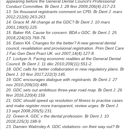
appearing before the General Dental Council’s Professional
Conduct Committee. Br Dent J. 28 févr 2009;206(4):217-23.
13. Six thousand registrants comment on CPD. Br Dent J. mars
2012;212(6):263-263.
14. Grace M. All change at the GDC? Br Dent J. 10 mars
2001;190(5):225.
15. Baker RA. Cause for concern: BDA v GDC. Br Dent J. 25
2018;224(10):769-76.
16. Eaton KA. Changes for the better? A new general dental
council, revalidation and provisional registration. Prim Dent Care
J Fac Gen Dent Pract UK. oct 2007;14(4):127-8.
17. Lockyer A. Facing economic realities at the General Dental
Council. Br Dent J. 11 déc 2010;209(11):551-2.
18. GDC calls for better collaboration in new regulatory plans. Br
Dent J. 10 févr 2017;222(3):145.
19. GDC encourages dialogue with registrants. Br Dent J. 27
nov 2010;209(10):489.
20. GDC sets out ambitious three-year road map. Br Dent J. 26
févr 2016;220(4):159.
21. GDC should speed up resolution of fitness to practise cases
and make register more transparent, review urges. Br Dent J.
13 sept 2008;205(5):231.
22. Green A. GDC v the dental profession. Br Dent J. 10
2018;225(3):198-9.
23. Damien Walmsley A. GDC visitations--on their way out? Br