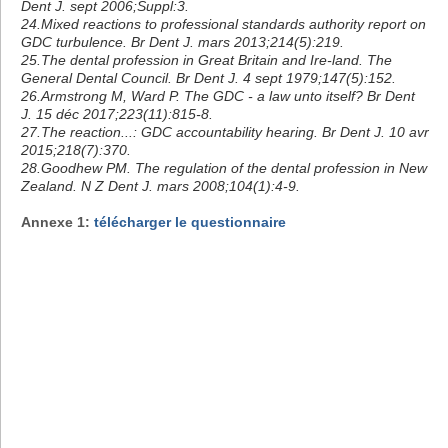
Dent J. sept 2006;Suppl:3.
24.Mixed reactions to professional standards authority report on
GDC turbulence. Br Dent J. mars 2013;214(5):219.
25.The dental profession in Great Britain and Ire-land. The
General Dental Council. Br Dent J. 4 sept 1979;147(5):152.
26.Armstrong M, Ward P. The GDC - a law unto itself? Br Dent
J. 15 déc 2017;223(11):815-8.
27.The reaction...: GDC accountability hearing. Br Dent J. 10 avr
2015;218(7):370.
28.Goodhew PM. The regulation of the dental profession in New
Zealand. N Z Dent J. mars 2008;104(1):4-9.
Annexe 1:
télécharger le questionnaire