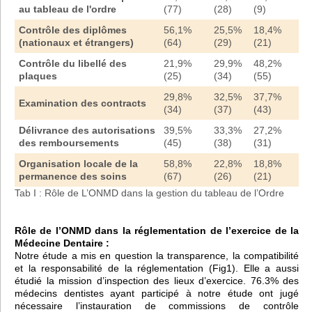
au tableau de l'ordre
(77)
(28)
(9)
Contrôle des diplômes
56,1%
25,5%
18,4%
(nationaux et étrangers)
(64)
(29)
(21)
Contrôle du libellé des
21,9%
29,9%
48,2%
plaques
(25)
(34)
(55)
29,8%
32,5%
37,7%
Examination des contracts
(34)
(37)
(43)
Délivrance des autorisations
39,5%
33,3%
27,2%
des remboursements
(45)
(38)
(31)
Organisation locale de la
58,8%
22,8%
18,8%
permanence des soins
(67)
(26)
(21)
Tab I : Rôle de L’ONMD dans la gestion du tableau de l’Ordre
Rôle de l’ONMD dans la réglementation de l’exercice de la
Médecine Dentaire :
Notre étude a mis en question la transparence, la compatibilité
et la responsabilité de la réglementation (Fig1). Elle a aussi
étudié la mission d’inspection des lieux d’exercice. 76.3% des
médecins dentistes ayant participé à notre étude ont jugé
nécessaire l’instauration de commissions de contrôle