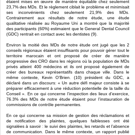
étaient mises en œuvre de manière équitable chez seulement
23,7% des MDs. Et le règlement ciblait le problème et minimisait
ses inconvénients chez seulement 21,9% des MDs.
Contrairement aux résultats de notre étude, une étude
qualitative réalisée au Royaume Uni a montré que la majorité
des participants (60%) estimaient que le General Dental Council
(GDC) rentrait en contact avec les dentistes (9).
Environ la moitié des MDs de notre étude ont jugé que les 2
conseils régionaux étaient insuffisants pour pouvoir gérer tout le
territoire marocain et ont proposé de créer de manière
progressive des CRO dans les régions où la population de MDs
privés atteint 400 médecins et ils ont proposé également de
créer des bureaux représentatifs dans chaque ville. Dans le
même contexte, Kevin O’Brien. (10) président du GDC, a
déclaré dans un discours: « Un autre défi majeur consiste à se
préparer efficacement à une réduction potentielle de la taille du
Conseil ». En ce qui concerne l’inspection des lieux d’exercice,
76.3% des MDs de notre étude étaient pour l’instauration de
commissions de contrôle permanentes.
En ce qui concerne sa mission de gestion des réclamations et
de notification des plaintes, quelques faiblesses ont été
signalées à savoir : le suivi des plaintes, les retards et l’absence
de communication. Dans le même contexte, un rapport publié