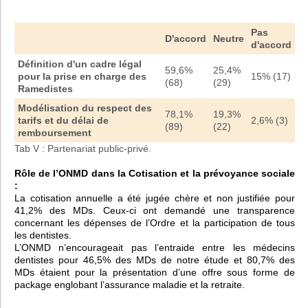
Pas
D'accord
Neutre
d'accord
Définition d'un cadre légal
59,6%
25,4%
pour la prise en charge des
15% (17)
(68)
(29)
Ramedistes
Modélisation du respect des
78,1%
19,3%
tarifs et du délai de
2,6% (3)
(89)
(22)
remboursement
Tab V : Partenariat public-privé.
Rôle de l’ONMD dans la Cotisation et la prévoyance sociale
:
La cotisation annuelle a été jugée chère et non justifiée pour
41,2% des MDs. Ceux-ci ont demandé une transparence
concernant les dépenses de l’Ordre et la participation de tous
les dentistes.
L’ONMD n’encourageait pas l’entraide entre les médecins
dentistes pour 46,5% des MDs de notre étude et 80,7% des
MDs étaient pour la présentation d’une offre sous forme de
package englobant l’assurance maladie et la retraite.