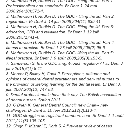
2. Mathewson H, Rudkin D. The GDC--lifting the lid. Part 1:
Professionalism and standards. Br Dent J. 24 mai
2008;204(10):571-4.
3. Mathewson H, Rudkin D. The GDC - lifting the lid. Part 2:
registration. Br Dent J. 14 juin 2008;204(11):639-41.
4. Mathewson H, Rudkin D. The GDC--lifting the lid. Part 3:
education, CPD and revalidation. Br Dent J. 12 juill
2008;205(1):41-4.
5. Mathewson H, Rudkin D. The GDC - lifting the lid. Part 4:
fitness to practise. Br Dent J. 26 juill 2008;205(2):95-9.
6. Mathewson H, Rudkin D. The GDC- lifting the lid. Part 5:
illegal practice. Br Dent J. 9 août 2008;205(3):153-5.
7. Sanderson S. Is the GDC a right-touch regulator? Fac Dent J.
janv 2015;6(1):8-11.
8. Mercer P, Bailey H, Cook P. Perceptions, attitudes and
opinions of general dental practitioners and den- tal nurses to
the provision of lifelong learning for the dental team. Br Dent J.
juin 2007;202(12):747-53.
9. Dental professionnals have their say. The British association
of dental nurses. Spring 2013
10. O’Brien K. General Dental Council: new Chair-- new
challenges. Br Dent J. 10 févr 2012;212(3):113-4.
11. GDC struggles as registrant numbers soar. Br Dent J. 1 août
2011;211(3):105-105.
12. Singh P, Mizrahi E, Korb S. A five-year review of cases