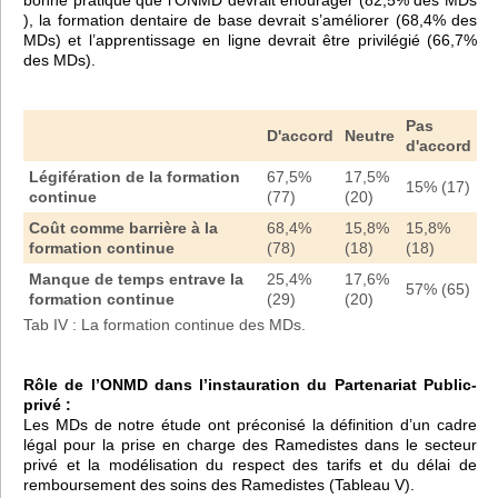
), la formation dentaire de base devrait s’améliorer (68,4% des
MDs) et l’apprentissage en ligne devrait être privilégié (66,7%
des MDs).
Pas
D'accord
Neutre
d'accord
Légifération de la formation
67,5%
17,5%
15% (17)
continue
(77)
(20)
Coût comme barrière à la
68,4%
15,8%
15,8%
formation continue
(78)
(18)
(18)
Manque de temps entrave la
25,4%
17,6%
57% (65)
formation continue
(29)
(20)
Tab IV : La formation continue des MDs.
Rôle de l’ONMD dans l’instauration du Partenariat Public-
privé :
Les MDs de notre étude ont préconisé la définition d’un cadre
légal pour la prise en charge des Ramedistes dans le secteur
privé et la modélisation du respect des tarifs et du délai de
remboursement des soins des Ramedistes (Tableau V).