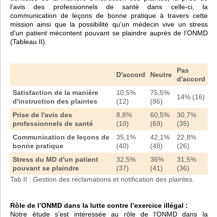
l’avis des professionnels de santé dans celle-ci, la
communication de leçons de bonne pratique à travers cette
mission ainsi que la possibilité qu’un médecin vive un stress
d’un patient mécontent pouvant se plaindre auprès de l’ONMD
(Tableau II).
Pas
D'accord
Neutre
d'accord
Satisfaction de la manière
10,5%
75,5%
14% (16)
d'instruction des plaintes
(12)
(86)
Prise de l'avis des
8,8%
60,5%
30,7%
professionnels de santé
(10)
(69)
(35)
Communication de leçons de
35,1%
42,1%
22,8%
bonne pratique
(40)
(48)
(26)
Stress du MD d'un patient
32,5%
36%
31,5%
pouvant se plaindre
(37)
(41)
(36)
Tab II : Gestion des réclamations et notification des plaintes.
Rôle de l’ONMD dans la lutte contre l’exercice illégal :
Notre étude s’est intéressée au rôle de l’ONMD dans la