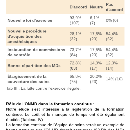
Pas
D'accord
Neutre
d'accord
93,9%
6,1%
Nouvelle loi d'exercice
0% (0)
(107)
(7)
Nouvelle procédure
28,1%
17,5%
54,4%
d'acquisition des
(32)
(20)
(62)
anesthésiques
Instauration de commissions
73,7%
17,5%
54,4%
de contrôle
(84)
(20)
(62)
72,8%
14,9%
12,3%
Bonne répartition des MDs
(83)
(17)
(14)
Élargissement de la
65,8%
20,2%
14% (16)
couverture des soins
(75)
(23)
Tab III : La lutte contre l’exercice illégale.
Rôle de l’ONMD dans la formation continue :
Notre étude s’est intéressé à la légifération de la formation
continue. Le coût et le manque de temps ont été également
étudiés (Tableau IV).
La formation continue de l’équipe de soins serait un exemple de
bonne pratique que l’ONMD devrait enourager (82,5% des MDs