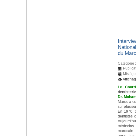
Intervie
Nationa
du Mar
Catégorie 
Publica
Mis à j
Afficha
Le Courr
dentisteri
Dr. Moham
Maroc a c
sur plusieu
En 1970, 
dentistes 
Aujourd’h
médecins d
marocain. 
aussi les