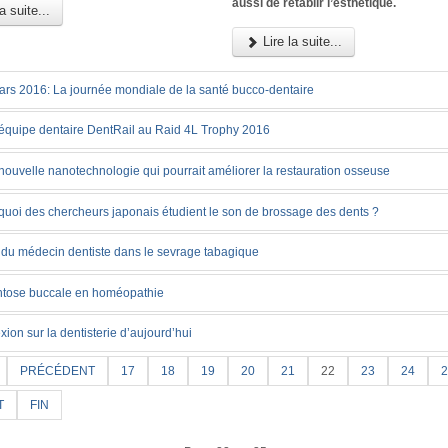
aussi de rétablir l’esthétique.
a suite...
Lire la suite...
ars 2016: La journée mondiale de la santé bucco-dentaire
équipe dentaire DentRail au Raid 4L Trophy 2016
nouvelle nanotechnologie qui pourrait améliorer la restauration osseuse
quoi des chercheurs japonais étudient le son de brossage des dents ?
 du médecin dentiste dans le sevrage tabagique
htose buccale en homéopathie
xion sur la dentisterie d’aujourd’hui
PRÉCÉDENT
17
18
19
20
21
22
23
24
2
T
FIN