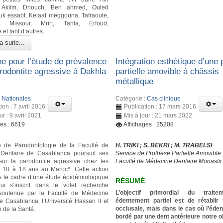
, Aklim, Driouch, Ben ahmed, Ouled
uk essabt, Kelaat meggouna, Tafraoute,
t, Missour, Mrirt, Tahla, Erfoud,
et tant d’autres.
a suite...
e pour l’étude de prévalence
Intégration esthétique d’une
arodontite agressive à Dakhla
partielle amovible à châssis
métallique
:
Nationales
Catégorie :
Cas clinique
ion : 7 avril 2016
Publication : 17 mars 2016
ur : 9 avril 2021
Mis à jour : 21 mars 2022
ges : 6619
Affichages : 25208
e de Parodontologie de la Faculté de
H. TRIKI ; S. BEKRI ; M. TRABELSI
Dentaire de Casablanca poursuit ses
Service de Prothèse Partielle Amovible
sur la parodontite agressive chez les
Faculté de Médecine Dentaire Monastir
e 10 à 18 ans au Maroc*. Cette action
s le cadre d’une étude épidémiologique
RÉSUMÉ
qui s’inscrit dans le volet recherche
L’objectif primordial du traite
soutenue par la Faculté de Médecine
édentement partiel est de rétablir 
e Casablanca, l’Université Hassan II et
occlusale, mais dans le cas où l’éde
e de la Santé.
bordé par une dent antérieure notre ob