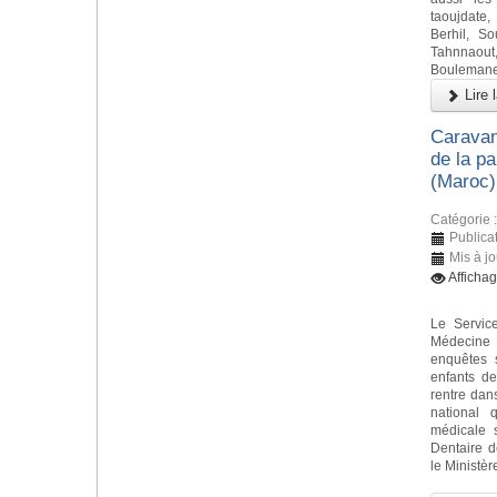
taoujdate
Berhil, So
Tahnnaou
Boulemane 
Lire l
Caravan
de la p
(Maroc)
Catégorie 
Publicat
Mis à jo
Afficha
Le Servic
Médecine 
enquêtes 
enfants d
rentre dan
national 
médicale 
Dentaire d
le Ministèr