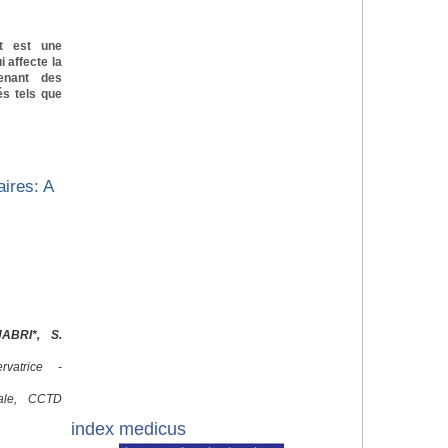
t est une
 affecte la
tenant des
és tels que
ires: A
ABRI*, S.
vatrice -
c
cale, CCTD
index medicus