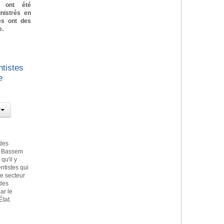
s ont été
nistrés en
ues ont des
e.
tistes
e
 des
Dr Bassem
qu'il y
ntistes qui
le secteur
 des
ar le
État.