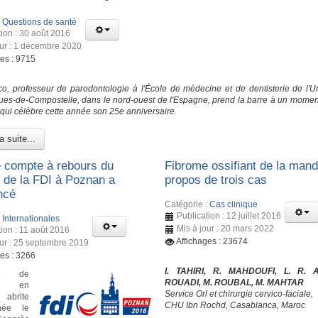
:
Questions de santé
tion : 30 août 2016
our : 1 décembre 2020
ges : 9715
o, professeur de parodontologie à l'École de médecine et de dentisterie de l'Un
ues-de-Compostelle, dans le nord-ouest de l'Espagne, prend la barre à un moment
 qui célèbre cette année son 25e anniversaire.
a suite...
le compte à rebours du
Fibrome ossifiant de la mandi
 de la FDI à Poznan a
propos de trois cas
ncé
Catégorie :
Cas clinique
Publication : 12 juillet 2016
:
Internationales
Mis à jour : 20 mars 2022
tion : 11 août 2016
Affichages : 23674
our : 25 septembre 2019
ges : 3266
I. TAHIRI, R. MAHDOUFI, L. R. 
le de
ROUADI, M. ROUBAL, M. MAHTAR
n en
Service Orl et chirurgie cervico-faciale,
abrite
CHU Ibn Rochd, Casablanca, Maroc
née le