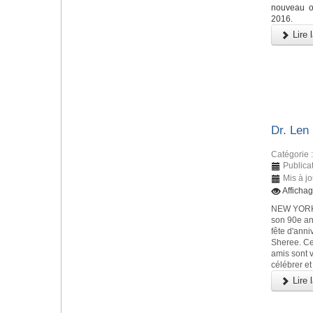
nouveau o
2016.
Lire l
Dr. Len
Catégorie 
Publica
Mis à j
Afficha
NEW YORK, 
son 90e an
fête d'anni
Sheree. Ce
amis sont 
célébrer e
Lire l