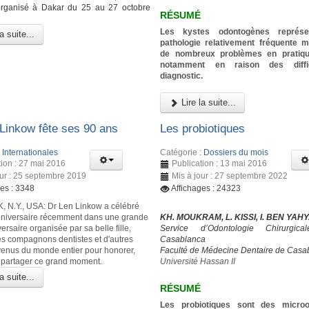
rganisé à Dakar du 25 au 27 octobre
RÉSUMÉ
Les kystes odontogènes représe
a suite...
pathologie relativement fréquente 
de nombreux problèmes en pratique
notamment en raison des diffi
diagnostic.
Lire la suite...
 Linkow fête ses 90 ans
Les probiotiques
:
Internationales
Catégorie :
Dossiers du mois
tion : 27 mai 2016
Publication : 13 mai 2016
our : 25 septembre 2019
Mis à jour : 27 septembre 2022
ges : 3348
Affichages : 24323
N.Y., USA: Dr Len Linkow a célébré
niversaire récemment dans une grande
KH. MOUKRAM, L. KISSI, I. BEN YAH
versaire organisée par sa belle fille,
Service d’Odontologie Chirurgic
s compagnons dentistes et d'autres
Casablanca
venus du monde entier pour honorer,
Faculté de Médecine Dentaire de Casa
t partager ce grand moment.
Université Hassan II
a suite...
RÉSUMÉ
Les probiotiques sont des micro