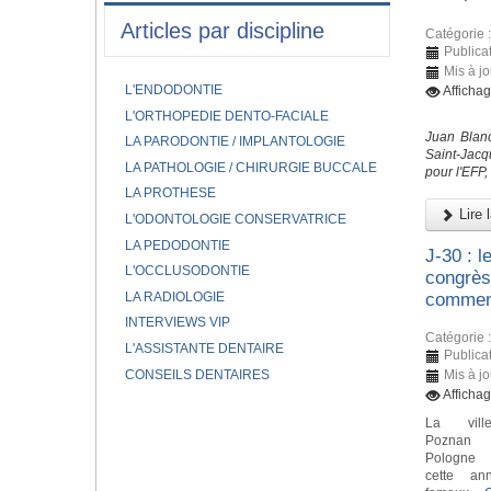
Articles par discipline
Catégorie 
Publica
Mis à j
L'ENDODONTIE
Afficha
L'ORTHOPEDIE DENTO-FACIALE
Juan Blanc
LA PARODONTIE / IMPLANTOLOGIE
Saint-Jacq
LA PATHOLOGIE / CHIRURGIE BUCCALE
pour l'EFP,
LA PROTHESE
Lire l
L'ODONTOLOGIE CONSERVATRICE
LA PEDODONTIE
J-30 : 
L'OCCLUSODONTIE
congrès
LA RADIOLOGIE
comme
INTERVIEWS VIP
Catégorie 
L'ASSISTANTE DENTAIRE
Publica
CONSEILS DENTAIRES
Mis à j
Afficha
La vil
Pozna
Pologne 
cette an