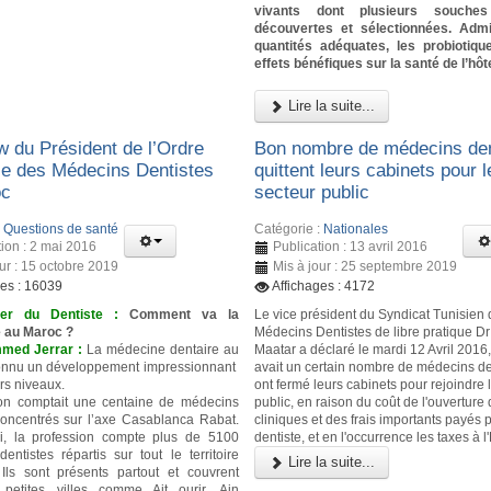
vivants dont plusieurs souche
découvertes et sélectionnées. Admi
quantités adéquates, les probiotiq
effets bénéfiques sur la santé de l’hôt
Lire la suite...
w du Président de l’Ordre
Bon nombre de médecins den
le des Médecins Dentistes
quittent leurs cabinets pour l
oc
secteur public
:
Questions de santé
Catégorie :
Nationales
tion : 2 mai 2016
Publication : 13 avril 2016
our : 15 octobre 2019
Mis à jour : 25 septembre 2019
ges : 16039
Affichages : 4172
ier du Dentiste :
Comment va la
Le vice président du Syndicat Tunisien
e au Maroc ?
Médecins Dentistes de libre pratique 
med Jerrar :
La médecine dentaire au
Maatar a déclaré le mardi 12 Avril 2016, 
onnu un développement impressionnant
avait un certain nombre de médecins de
rs niveaux.
ont fermé leurs cabinets pour rejoindre 
on comptait une centaine de médecins
public, en raison du coût de l'ouverture
concentrés sur l’axe Casablanca Rabat.
cliniques et des frais importants payés p
ui, la profession compte plus de 5100
dentiste, et en l'occurrence les taxes à l'
entistes répartis sur tout le territoire
Lire la suite...
Ils sont présents partout et couvrent
 petites villes comme Ait ourir, Ain