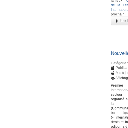
fameux
de la Féd
Internatio
prochain.
Lire l
Nouvell
Catégorie 
Publicat
Mis à j
Afficha
Premier
internat
secteur 
organisé a
la C
(Communa
économique
(« Internat
dentaire in
édition s’