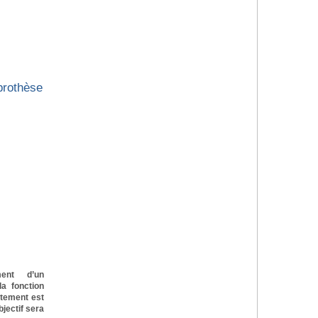
 prothèse
ment d’un
la fonction
ntement est
jectif sera