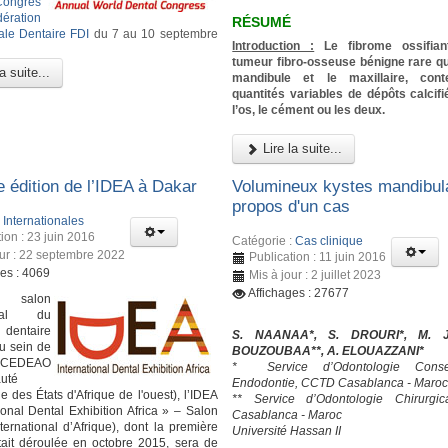
Congrès
ération
RÉSUMÉ
nale Dentaire FDI
du 7 au 10 septembre
Introduction :
Le fibrome ossifian
tumeur fibro-osseuse bénigne rare qui
a suite...
mandibule et le maxillaire, con
quantités variables de dépôts calcifi
l’os, le cément ou les deux.
Lire la suite...
e édition de l’IDEA à Dakar
Volumineux kystes mandibula
propos d'un cas
:
Internationales
ion : 23 juin 2016
Catégorie :
Cas clinique
our : 22 septembre 2022
Publication : 11 juin 2016
ges : 4069
Mis à jour : 2 juillet 2023
Affichages : 27677
 salon
ional du
dentaire
S. NAANAA*, S. DROURI*, M. J
u sein de
BOUZOUBAA**, A. ELOUAZZANI*
EDEAO
* Service d’Odontologie Conser
uté
Endodontie, CCTD Casablanca - Maro
 des États d'Afrique de l'ouest), l’IDEA
** Service d’Odontologie Chirurgi
ional Dental Exhibition Africa » – Salon
Casablanca - Maroc
ternational d’Afrique), dont la première
Université Hassan II
était déroulée en octobre 2015, sera de