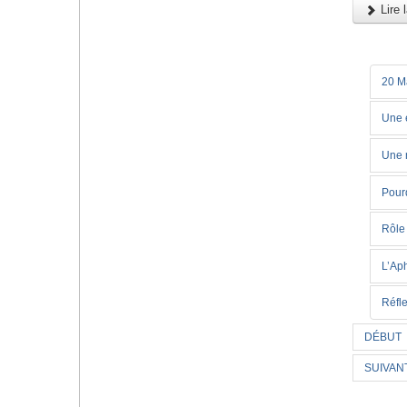
Lire l
20 M
Une 
Une 
Pour
Rôle
L’Ap
Réfle
DÉBUT
SUIVAN