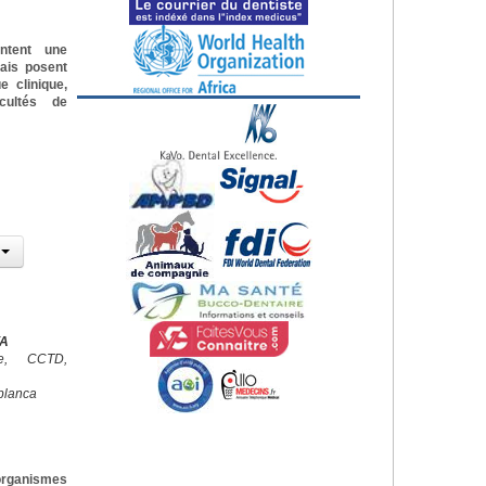
ntent une
mais posent
 clinique,
cultés de
YA
ale, CCTD,
blanca
organismes