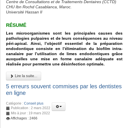
Centre de Consultations et de Traitements Dentaires (CCTD)
CHU Ibn Rochd Casablanca, Maroc.
Université Hassan II
RÉSUMÉ
Les microorganismes sont les principales causes des
pathologies pulpaires et de leurs conséquences au niveau
péri-apical. Ainsi, l’objectif essentiel de la préparation
endodontique consiste en l’élimination du biofilm intra-
canalaire par l’utilisation de limes endodontiques grâce
auxquelles une mise en forme canalaire adéquate est
réalisée pour permettre une désinfection optimale.
Lire la suite...
5 erreurs souvent commises par les dentistes
en ligne
Catégorie :
Conseil plus
Publication : 2 mars 2022
Mis à jour : 19 mars 2022
Affichages : 2466