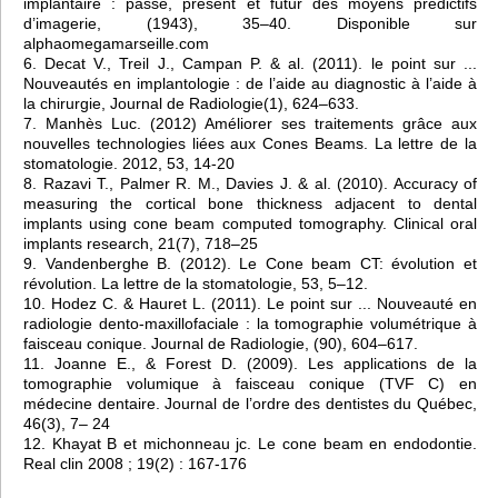
implantaire : passé, présent et futur des moyens prédictifs
d’imagerie, (1943), 35–40. Disponible sur
alphaomegamarseille.com
6. Decat V., Treil J., Campan P. & al. (2011). le point sur ...
Nouveautés en implantologie : de l’aide au diagnostic à l’aide à
la chirurgie, Journal de Radiologie(1), 624–633.
7. Manhès Luc. (2012) Améliorer ses traitements grâce aux
nouvelles technologies liées aux Cones Beams. La lettre de la
stomatologie. 2012, 53, 14-20
8. Razavi T., Palmer R. M., Davies J. & al. (2010). Accuracy of
measuring the cortical bone thickness adjacent to dental
implants using cone beam computed tomography. Clinical oral
implants research, 21(7), 718–25
9. Vandenberghe B. (2012). Le Cone beam CT: évolution et
révolution. La lettre de la stomatologie, 53, 5–12.
10. Hodez C. & Hauret L. (2011). Le point sur ... Nouveauté en
radiologie dento-maxillofaciale : la tomographie volumétrique à
faisceau conique. Journal de Radiologie, (90), 604–617.
11. Joanne E., & Forest D. (2009). Les applications de la
tomographie volumique à faisceau conique (TVF C) en
médecine dentaire. Journal de l’ordre des dentistes du Québec,
46(3), 7– 24
12. Khayat B et michonneau jc. Le cone beam en endodontie.
Real clin 2008 ; 19(2) : 167-176