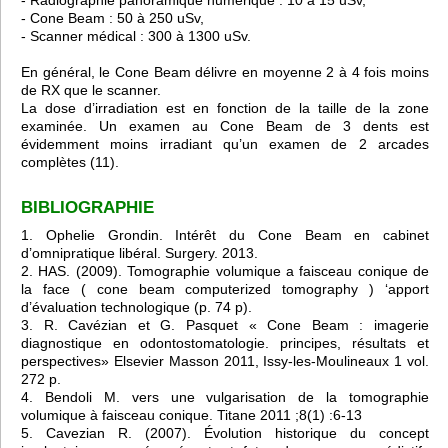
- Radiographie panoramique numérique : 10 à 15 uSv,
- Cone Beam : 50 à 250 uSv,
- Scanner médical : 300 à 1300 uSv.
En général, le Cone Beam délivre en moyenne 2 à 4 fois moins
de RX que le scanner.
La dose d’irradiation est en fonction de la taille de la zone
examinée. Un examen au Cone Beam de 3 dents est
évidemment moins irradiant qu’un examen de 2 arcades
complètes (11).
BIBLIOGRAPHIE
1. Ophelie Grondin. Intérêt du Cone Beam en cabinet
d’omnipratique libéral. Surgery. 2013.
2. HAS. (2009). Tomographie volumique a faisceau conique de
la face ( cone beam computerized tomography ) ‘apport
d’évaluation technologique (p. 74 p).
3. R. Cavézian et G. Pasquet « Cone Beam : imagerie
diagnostique en odontostomatologie. principes, résultats et
perspectives» Elsevier Masson 2011, Issy-les-Moulineaux 1 vol.
272 p.
4. Bendoli M. vers une vulgarisation de la tomographie
volumique à faisceau conique. Titane 2011 ;8(1) :6-13
5. Cavezian R. (2007). Évolution historique du concept