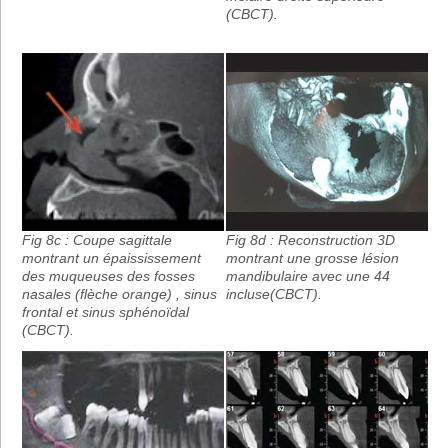
(CBCT).
Fig 8c : Coupe sagittale
Fig 8d : Reconstruction 3D
montrant un épaississement
montrant une grosse lésion
des muqueuses des fosses
mandibulaire avec une 44
nasales (flèche orange) , sinus
incluse(CBCT).
frontal et sinus sphénoïdal
(CBCT).