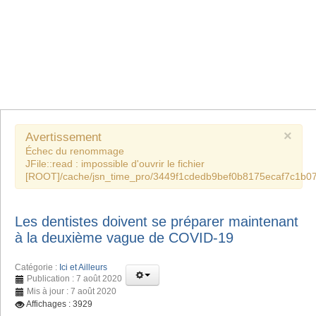
×
Avertissement
Échec du renommage
JFile::read : impossible d'ouvrir le fichier
[ROOT]/cache/jsn_time_pro/3449f1cdedb9bef0b8175ecaf7c1b07
Les dentistes doivent se préparer maintenant
à la deuxième vague de COVID-19
Catégorie :
Ici et Ailleurs
Publication : 7 août 2020
Mis à jour : 7 août 2020
Affichages : 3929