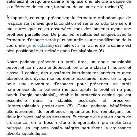
satisfaisant lorsqu’une canine remplace une latérale à cause de
la différence de couleur, forme ou de volume de la racine (6).
À l’opposé, ceux qui préconisent la fermeture orthodontique de
l’espace sont d’avis que la condition et santé parodontale seront
meilleures que celles observées chez des patients ayant une
prothèse partielle fixe. De plus, les résultats esthétiques avec la
fermeture d’espace serait plus naturelle si une modification de la
couronne (
améloplastie
) est faite et si la racine de la canine est
bien positionnée et inclinée dans l’os alvéolaire (6).
Notre patiente présente un profil droit, un angle nasolabial
ouvert et au niveau endobuccal, on a une classe I molaire et
classe II canine, des diastèmes interdentaires antérieurs avec
absence des dysharmonies dento-maxillaires donc on a opté
pour une ouverture d’espaces pour préserver un profil
harmonieux de la patiente (ne pas aplatir le profil et ne pas
ouvrir l’angle nasolabial), rétablir la protection canine qui est
essentielle dans la stabilité occlusale et préserver
l’intercuspidation postérieure (8). Cette patiente bénéficiera
ultérieurement de prothèses implanto-portés remplaçant les
deux incisives latérales absentes. Et comme elle est en cours de
croissance, on a besoin d’une temporisation pré-implantaire
puisque les implants ostéo-intégrés perturbent la croissance
alvéolo-squelettiques.