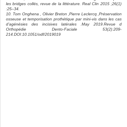
les bridges collés, revue de la littérature. Real Clin 2015 ;26(1)
:25–34.
10. Tom Onghena , Olivier Breton ,Pierre Leclercq ,Préservation
osseuse et temporisation prothétique par mini-vis dans les cas
d’agénésies des incisives latérales .May 2019.Revue d
Orthopédie Dento-Faciale 53(2):209-
214.DOI:10.1051/odf/2019019