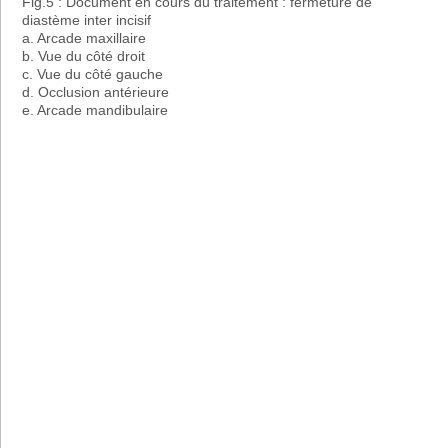
Fig.5 : Document en cours du traitement : fermeture de
diastème inter incisif
a. Arcade maxillaire
b. Vue du côté droit
c. Vue du côté gauche
d. Occlusion antérieure
e. Arcade mandibulaire