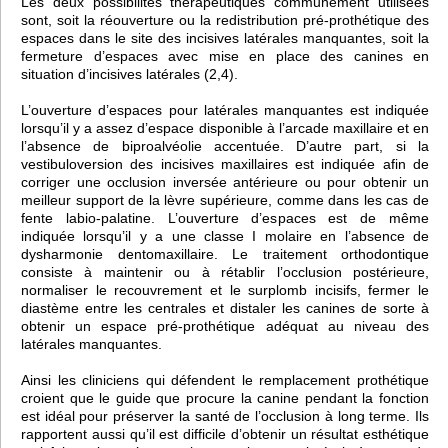
Les deux possibilités thérapeutiques communément utilisées
sont, soit la réouverture ou la redistribution pré-prothétique des
espaces dans le site des incisives latérales manquantes, soit la
fermeture d’espaces avec mise en place des canines en
situation d’incisives latérales (2,4).
L’ouverture d’espaces pour latérales manquantes est indiquée
lorsqu’il y a assez d’espace disponible à l’arcade maxillaire et en
l’absence de biproalvéolie accentuée. D’autre part, si la
vestibuloversion des incisives maxillaires est indiquée afin de
corriger une occlusion inversée antérieure ou pour obtenir un
meilleur support de la lèvre supérieure, comme dans les cas de
fente labio-palatine. L’ouverture d’espaces est de même
indiquée lorsqu’il y a une classe I molaire en l’absence de
dysharmonie dentomaxillaire. Le traitement orthodontique
consiste à maintenir ou à rétablir l’occlusion postérieure,
normaliser le recouvrement et le surplomb incisifs, fermer le
diastème entre les centrales et distaler les canines de sorte à
obtenir un espace pré-prothétique adéquat au niveau des
latérales manquantes.
Ainsi les cliniciens qui défendent le remplacement prothétique
croient que le guide que procure la canine pendant la fonction
est idéal pour préserver la santé de l’occlusion à long terme. Ils
rapportent aussi qu’il est difficile d’obtenir un résultat esthétique