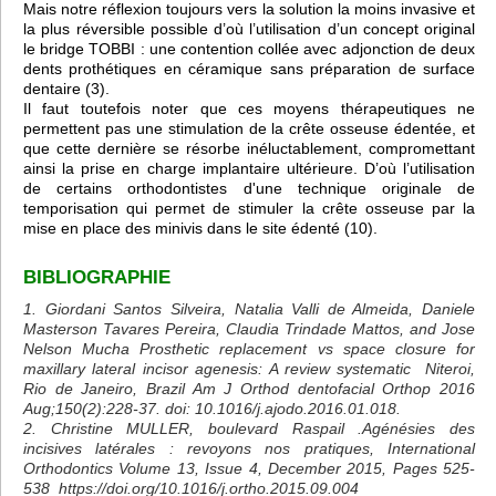
Mais notre réflexion toujours vers la solution la moins invasive et
la plus réversible possible d’où l’utilisation d’un concept original
le bridge TOBBI : une contention collée avec adjonction de deux
dents prothétiques en céramique sans préparation de surface
dentaire (3).
Il faut toutefois noter que ces moyens thérapeutiques ne
permettent pas une stimulation de la crête osseuse édentée, et
que cette dernière se résorbe inéluctablement, compromettant
ainsi la prise en charge implantaire ultérieure. D’où l’utilisation
de certains orthodontistes d'une technique originale de
temporisation qui permet de stimuler la crête osseuse par la
mise en place des minivis dans le site édenté (10).
BIBLIOGRAPHIE
1. Giordani Santos Silveira, Natalia Valli de Almeida, Daniele
Masterson Tavares Pereira, Claudia Trindade Mattos, and Jose
Nelson Mucha Prosthetic replacement vs space closure for
maxillary lateral incisor agenesis: A review systematic Niteroi,
Rio de Janeiro, Brazil Am J Orthod dentofacial Orthop 2016
Aug;150(2):228-37. doi: 10.1016/j.ajodo.2016.01.018.
2. Christine MULLER, boulevard Raspail .Agénésies des
incisives latérales : revoyons nos pratiques, International
Orthodontics Volume 13, Issue 4, December 2015, Pages 525-
538
https://doi.org/10.1016/j.ortho.2015.09.004