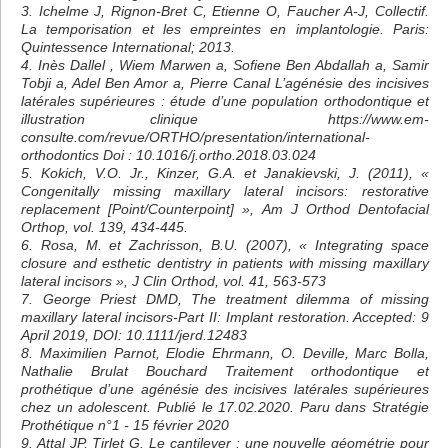
3. Ichelme J, Rignon-Bret C, Etienne O, Faucher A-J, Collectif.
La temporisation et les empreintes en implantologie. Paris:
Quintessence International; 2013.
4. Inès Dallel , Wiem Marwen a, Sofiene Ben Abdallah a, Samir
Tobji a, Adel Ben Amor a, Pierre Canal L’agénésie des incisives
latérales supérieures : étude d’une population orthodontique et
illustration clinique
https://www.em-
consulte.com/revue/ORTHO/presentation/international-
orthodontics
Doi : 10.1016/j.ortho.2018.03.024
5. Kokich, V.O. Jr., Kinzer, G.A. et Janakievski, J. (2011), «
Congenitally missing maxillary lateral incisors: restorative
replacement [Point/Counterpoint] », Am J Orthod Dentofacial
Orthop, vol. 139, 434-445.
6. Rosa, M. et Zachrisson, B.U. (2007), « Integrating space
closure and esthetic dentistry in patients with missing maxillary
lateral incisors », J Clin Orthod, vol. 41, 563-573
7. George Priest DMD, The treatment dilemma of missing
maxillary lateral incisors-Part II: Implant restoration. Accepted: 9
April 2019, DOI: 10.1111/jerd.12483
8. Maximilien Parnot, Elodie Ehrmann, O. Deville, Marc Bolla,
Nathalie Brulat Bouchard Traitement orthodontique et
prothétique d’une agénésie des incisives latérales supérieures
chez un adolescent. Publié le 17.02.2020. Paru dans Stratégie
Prothétique n°1 - 15 février 2020
9. Attal JP, Tirlet G. Le cantilever : une nouvelle géométrie pour