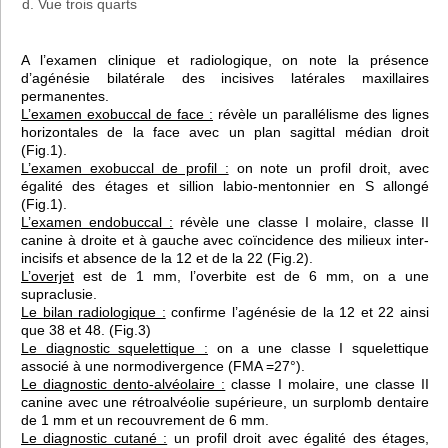
d. Vue trois quarts
A l’examen clinique et radiologique, on note la présence
d’agénésie bilatérale des incisives latérales maxillaires
permanentes.
L’examen exobuccal de face :
révèle un parallélisme des lignes
horizontales de la face avec un plan sagittal médian droit
(Fig.1).
L’examen exobuccal de profil :
on note un profil droit, avec
égalité des étages et sillion labio-mentonnier en S allongé
(Fig.1).
L’examen endobuccal :
révèle une classe I molaire, classe II
canine à droite et à gauche avec coïncidence des milieux inter-
incisifs et absence de la 12 et de la 22 (Fig.2).
L’overjet
est de 1 mm, l’overbite est de 6 mm, on a une
supraclusie.
Le bilan radiologique :
confirme l’agénésie de la 12 et 22 ainsi
que 38 et 48. (Fig.3)
Le diagnostic squelettique :
on a une classe I squelettique
associé à une normodivergence (FMA =27°).
Le diagnostic dento-alvéolaire :
classe I molaire, une classe II
canine avec une rétroalvéolie supérieure, un surplomb dentaire
de 1 mm et un recouvrement de 6 mm.
Le diagnostic cutané :
un profil droit avec égalité des étages,