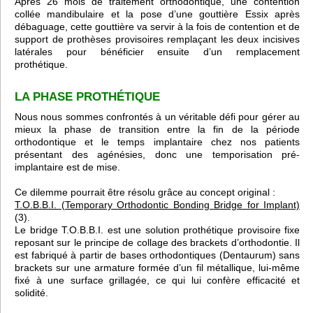
Après 26 mois de traitement orthodontique, une contention
collée mandibulaire et la pose d’une gouttière Essix après
débaguage, cette gouttière va servir à la fois de contention et de
support de prothèses provisoires remplaçant les deux incisives
latérales pour bénéficier ensuite d’un remplacement
prothétique.
LA PHASE PROTHÉTIQUE
Nous nous sommes confrontés à un véritable défi pour gérer au
mieux la phase de transition entre la fin de la période
orthodontique et le temps implantaire chez nos patients
présentant des agénésies, donc une temporisation pré-
implantaire est de mise.
Ce dilemme pourrait être résolu grâce au concept original :
T.O.B.B.I. (Temporary Orthodontic Bonding Bridge for Implant)
(3).
Le bridge T.O.B.B.I. est une solution prothétique provisoire fixe
reposant sur le principe de collage des brackets d’orthodontie. Il
est fabriqué à partir de bases orthodontiques (Dentaurum) sans
brackets sur une armature formée d’un fil métallique, lui-même
fixé à une surface grillagée, ce qui lui confère efficacité et
solidité.