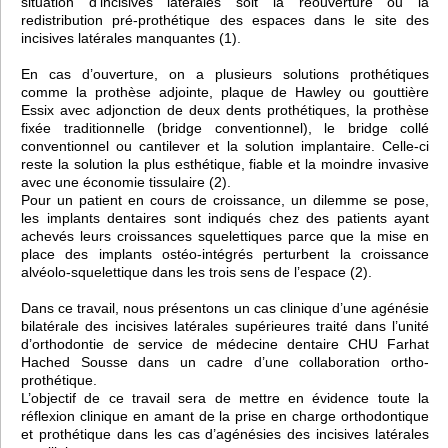
situation d’incisives latérales soit la réouverture ou la
redistribution pré-prothétique des espaces dans le site des
incisives latérales manquantes (1).
En cas d’ouverture, on a plusieurs solutions prothétiques
comme la prothèse adjointe, plaque de Hawley ou gouttière
Essix avec adjonction de deux dents prothétiques, la prothèse
fixée traditionnelle (bridge conventionnel), le bridge collé
conventionnel ou cantilever et la solution implantaire. Celle-ci
reste la solution la plus esthétique, fiable et la moindre invasive
avec une économie tissulaire (2).
Pour un patient en cours de croissance, un dilemme se pose,
les implants dentaires sont indiqués chez des patients ayant
achevés leurs croissances squelettiques parce que la mise en
place des implants ostéo-intégrés perturbent la croissance
alvéolo-squelettique dans les trois sens de l’espace (2).
Dans ce travail, nous présentons un cas clinique d’une agénésie
bilatérale des incisives latérales supérieures traité dans l’unité
d’orthodontie de service de médecine dentaire CHU Farhat
Hached Sousse dans un cadre d’une collaboration ortho-
prothétique.
L’objectif de ce travail sera de mettre en évidence toute la
réflexion clinique en amant de la prise en charge orthodontique
et prothétique dans les cas d’agénésies des incisives latérales