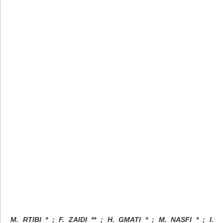
M. RTIBI * ; F. ZAIDI ** ; H. GMATI * ; M. NASFI * ; I.