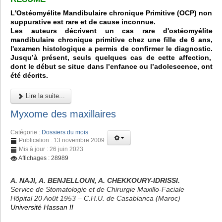
L'Ostéomyélite Mandibulaire chronique Primitive (OCP) non
suppurative est rare et de cause inconnue.
Les auteurs décrivent un cas rare d'ostéomyélite
mandibulaire chronique primitive chez une fille de 6 ans,
l'examen histologique a permis de confirmer le diagnostic.
Jusqu’à présent, seuls quelques cas de cette affection,
dont le début se situe dans l’enfance ou l’adolescence, ont
été décrits.
Lire la suite...
Myxome des maxillaires
Catégorie :
Dossiers du mois
Publication : 13 novembre 2009
Mis à jour : 26 juin 2023
Affichages : 28989
A. NAJI, A. BENJELLOUN, A. CHEKKOURY-IDRISSI.
Service de Stomatologie et de Chirurgie Maxillo-Faciale
Hôpital 20 Août 1953 – C.H.U. de Casablanca (Maroc)
Université Hassan II