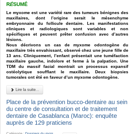
R
É
SUMÉ
Le myxome est une variété rare des tumeurs bénignes des
maxillaires, dont l’origine serait le mésenchyme
embryonnaire du follicule dentaire. Les manifestations
cliniques et radiologiques sont variables et non
spécifiques et peuvent prêter confusion avec d’autres
lésions.
Nous décrivons un cas de myxome odontogène du
maxillaire très envahissant, observé chez une jeune fille de
13 ans. Cliniquement, l’enfant présentait une tuméfaction
maxillaire gauche, indolore et ferme à la palpation. Une
TDM du massif facial montrait un processus expansif
ostéolytique soufflant le maxillaire. Deux biopsies
tumorales ont été en faveur d’un myxome odontogène.
Lire la suite...
Place de la prévention bucco-dentaire au sein
du centre de consultation et de traitement
dentaire de Casablanca (Maroc): enquête
auprès de 129 praticiens
Catégorie :
Dossiers du mois