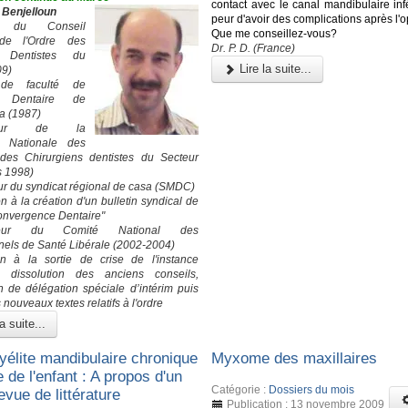
contact avec le canal mandibulaire infé
 Benjelloun
peur d'avoir des complications après l'o
nt du Conseil
Que me conseillez-vous?
 de l'Ordre des
Dr. P. D. (France)
 Dentistes du
Lire la suite...
09)
de faculté de
e Dentaire de
a (1987)
ateur de la
n Nationale des
 des Chirurgiens dentistes du Secteur
s 1998)
r du syndicat régional de casa (SMDC)
on à la création d'un bulletin syndical de
Convergence Dentaire"
ateur du Comité National des
nels de Santé Libérale (2002-2004)
on à la sortie de crise de l'instance
: dissolution des anciens conseils,
on de délégation spéciale d’intérim puis
 nouveaux textes relatifs à l'ordre
a suite...
élite mandibulaire chronique
Myxome des maxillaires
e de l'enfant : A propos d'un
Catégorie :
Dossiers du mois
evue de littérature
Publication : 13 novembre 2009