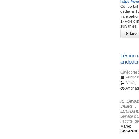
https://ww
Ce portai
dédié à l’
francophon
1- Pôle d'i
suivantes :
Lire l
Lésion i
endodon
Catégorie 
Publicat
Mis à jo
Afficha
K. JAWAD
JABRI ,
ECCHAHDI
Service d'
Faculté d
Maroc
Université 