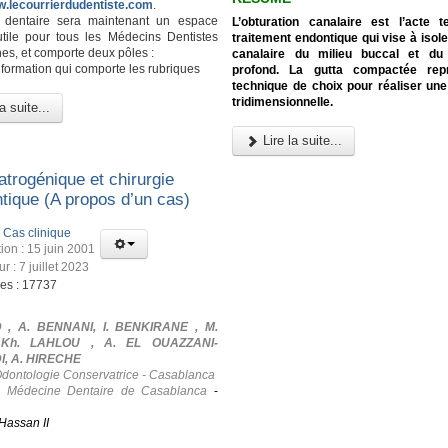
w.lecourrierdudentiste.com
.
l dentaire sera maintenant un espace
L’obturation canalaire est l’acte 
utile pour tous les Médecins Dentistes
traitement endontique qui vise à isole
es, et comporte deux pôles :
canalaire du milieu buccal et du
nformation qui comporte les rubriques
profond. La gutta compactée rep
technique de choix pour réaliser une
tridimensionnelle.
a suite...
Lire la suite...
atrogénique et chirurgie
tique (A propos d’un cas)
:
Cas clinique
ion : 15 juin 2001
ur : 7 juillet 2023
ges : 17737
 , A. BENNANI, I. BENKIRANE , M.
 Kh. LAHLOU , A. EL OUAZZANI-
, A. HIRECHE
Odontologie Conservatrice - Casablanca
e Médecine Dentaire de Casablanca
-
Hassan II