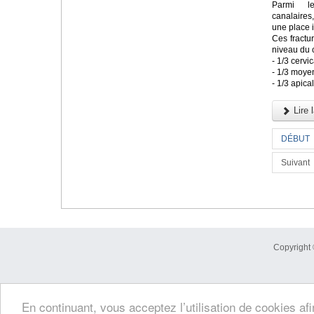
Parmi le
canalaires
une place 
Ces fractu
niveau du 
- 1/3 cervic
- 1/3 moye
- 1/3 apica
Lire l
DÉBUT
Suivant
Copyright 
En continuant, vous acceptez l’utilisation de cookies af