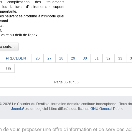
s complications des traitements
, les fractures d'instruments occupent
importante.
res peuvent se produire à n'importe quel
canal :
al,
n,
l voire au-delà de l'apex.
a suite...
PRÉCÉDENT
26
27
28
29
30
31
32
33
3
Fin
Page 35 sur 35
© 2026 Le Courrier du Dentiste, formation dentaire continue francophone - Tous dro
Joomla!
est un Logiciel Libre diffusé sous licence
GNU General Public
in de vous proposer une offre d'information et de services a