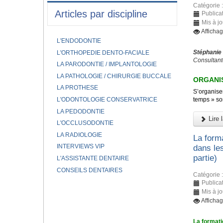
Catégorie 
Articles par discipline
Publicat
Mis à jo
Afficha
L'ENDODONTIE
Stéphanie
L'ORTHOPEDIE DENTO-FACIALE
Consultant
LA PARODONTIE / IMPLANTOLOGIE
LA PATHOLOGIE / CHIRURGIE BUCCALE
ORGANIS
LA PROTHESE
S’organiser
L'ODONTOLOGIE CONSERVATRICE
temps » son
LA PEDODONTIE
Lire l
L'OCCLUSODONTIE
LA RADIOLOGIE
La forma
INTERVIEWS VIP
dans le
partie)
L'ASSISTANTE DENTAIRE
CONSEILS DENTAIRES
Catégorie 
Publicat
Mis à j
Afficha
La formati