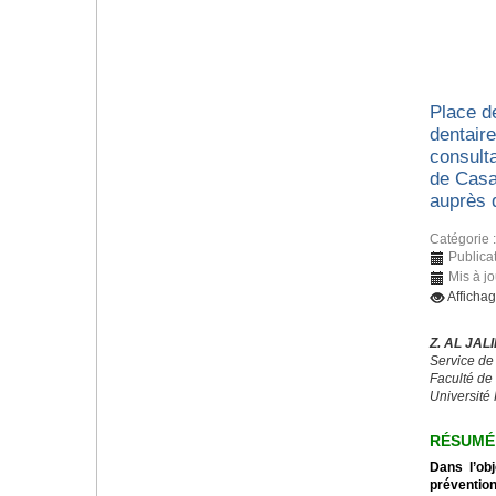
Place d
dentaire
consulta
de Casa
auprès 
Catégorie 
Publica
Mis à jo
Afficha
Z. AL JALI
Service de
Faculté de
Université 
RÉSUMÉ
Dans l’obj
préventio