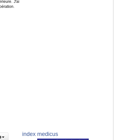
rieure. J'ai
pération.
index medicus