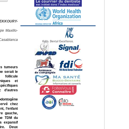
HEKKOURY-
ie Maxillo-
Casablanca
es tumeurs
ne serait le
follicule
iniques et
spécifiques
c d’autres
odontogène
servé chez
t, l’enfant
ire gauche,
Une TDM du
s expansif
aire. Deux