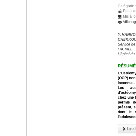
Catégorie 
Publica
Mis à jo
Afficha
Y. HANNO
CHEKKOUR
Service de
FACIALE
Hôpital du
RÉSUMÉ
L'Ostéomyé
(OCP) non 
inconnue.
Les aut
d'ostéomyé
chez une f
permis de
présent, s
dont le 
l’adolesce
Lire l