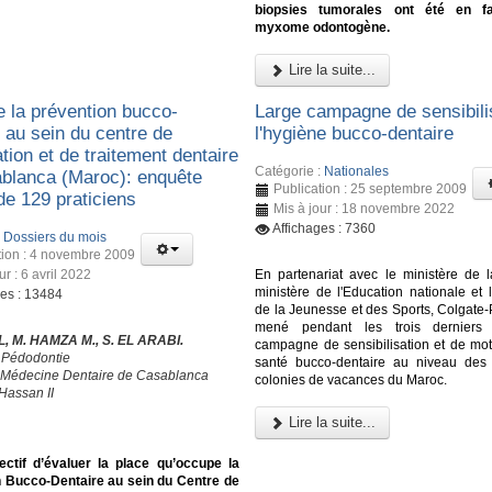
biopsies tumorales ont été en f
myxome odontogène.
Lire la suite...
e la prévention bucco-
Large campagne de sensibili
 au sein du centre de
l'hygiène bucco-dentaire
tion et de traitement dentaire
Catégorie :
Nationales
blanca (Maroc): enquête
Publication : 25 septembre 2009
de 129 praticiens
Mis à jour : 18 novembre 2022
Affichages : 7360
:
Dossiers du mois
tion : 4 novembre 2009
ur : 6 avril 2022
En partenariat avec le ministère de l
ministère de l'Education nationale et 
ges : 13484
de la Jeunesse et des Sports, Colgate-
mené pendant les trois derniers
L, M. HAMZA M., S. EL ARABI.
campagne de sensibilisation et de moti
 Pédodontie
santé bucco-dentaire au niveau des 
 Médecine Dentaire de Casablanca
colonies de vacances du Maroc.
Hassan II
Lire la suite...
ectif d’évaluer la place qu’occupe la
n Bucco-Dentaire au sein du Centre de