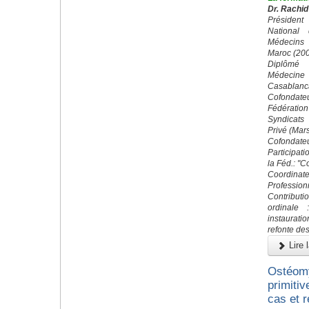
Dr. Rachid
Préside
National
Médecins
Maroc (20
Diplômé 
Médecin
Casablanc
Cofond
Fédératio
Syndicats
Privé (Mar
Cofondateu
Participati
la Féd.: "
Coordin
Profession
Contributi
ordinale 
instaurati
refonte des
Lire l
Ostéomy
primitiv
cas et r