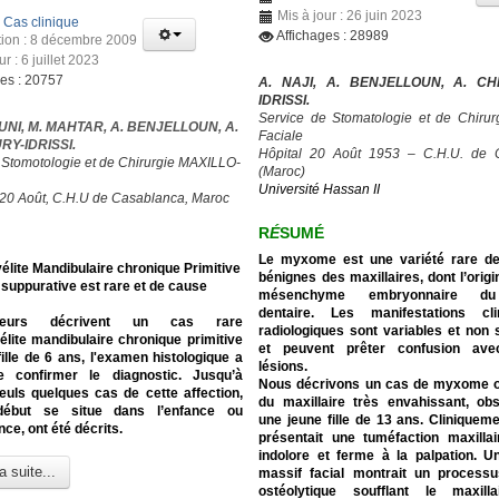
Mis à jour : 26 juin 2023
:
Cas clinique
Affichages : 28989
tion : 8 décembre 2009
ur : 6 juillet 2023
ges : 20757
A. NAJI, A. BENJELLOUN, A. C
IDRISSI.
Service de Stomatologie et de Chirurg
UNI, M. MAHTAR, A. BENJELLOUN, A.
Faciale
Y-IDRISSI.
Hôpital 20 Août 1953 – C.H.U. de 
 Stomotologie et de Chirurgie MAXILLO-
(Maroc)
Université Hassan II
 20 Août, C.H.U de Casablanca, Maroc
R
É
SUMÉ
Le myxome est une variété rare d
lite Mandibulaire chronique Primitive
bénignes des maxillaires, dont l’origi
suppurative est rare et de cause
mésenchyme embryonnaire du 
dentaire. Les manifestations cl
eurs décrivent un cas rare
radiologiques sont variables et non 
lite mandibulaire chronique primitive
et peuvent prêter confusion ave
ille de 6 ans, l'examen histologique a
lésions.
 confirmer le diagnostic.
Jusqu’à
Nous décrivons un cas de myxome 
euls quelques cas de cette affection,
du maxillaire très envahissant, ob
début se situe dans l’enfance ou
une jeune fille de 13 ans. Cliniquemen
nce, ont été décrits.
présentait une tuméfaction maxilla
indolore et ferme à la palpation. 
a suite...
massif facial montrait un processu
ostéolytique soufflant le maxill