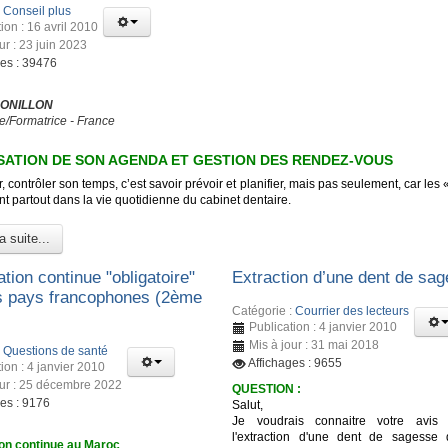
:
Conseil plus
ion : 16 avril 2010
ur : 23 juin 2023
ges : 39476
 ONILLON
e/Formatrice - France
ATION DE SON AGENDA ET GESTION DES RENDEZ-VOUS
, contrôler son temps, c’est savoir prévoir et planifier, mais pas seulement, car les 
t partout dans la vie quotidienne du cabinet dentaire.
a suite...
tion continue "obligatoire"
Extraction d’une dent de sa
s pays francophones (2ème
Catégorie :
Courrier des lecteurs
Publication : 4 janvier 2010
Mis à jour : 31 mai 2018
:
Questions de santé
Affichages : 9655
ion : 4 janvier 2010
our : 25 décembre 2022
QUESTION :
ges : 9176
Salut,
Je voudrais connaitre votre avis 
l'extraction d'une dent de sagesse
on continue au Maroc