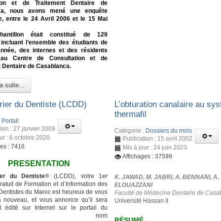
tion et de Traitement Dentaire de
ca, nous avons mené une enquête
e, entre le 24 Avril 2006 et le 15 Mai
hantillon était constitué de 129
 incluant l’ensemble des étudiants de
nnée, des internes et des résidents
 au Centre de Consultation et de
 Dentaire de Casablanca.
a suite...
rier du Dentiste (LCDD)
L’obturation canalaire au sy
thermafil
:
Portail
ion : 27 janvier 2009
Catégorie :
Dossiers du mois
ur : 6 octobre 2020
Publication : 15 avril 2002
ges : 7416
Mis à jour : 24 juin 2023
Affichages : 37599
PRESENTATION
er du Dentiste
® (LCDD), votre 1er
K. JAWAD, M. JABRI, A. BENNANI, A.
atuit de Formation et d’Information des
ELOUAZZANI
entistes du Maroc est heureux de vous
Faculté de Médecine Dentaire de Casa
à nouveau, et vous annonce qu’il sera
Université Hassan II
 édité sur Internet sur le portail du
ême nom
RÉSUMÉ