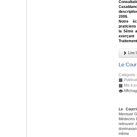
Consulta
Casablan
descriptiv
2006.
Notre éc
praticiens
la 5ème a
exerçant
Traitement
Lire l
Le Cour
Catégorie 
Publicat
Mis à jo
Afficha
Le Courri
Mensuel Gr
Médecins D
retrouver 
dorénavant
m