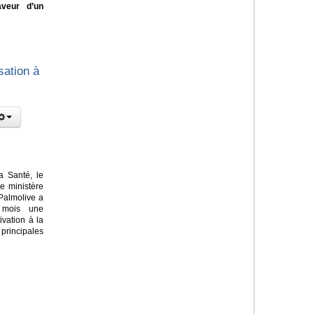
aveur d’un
sation à
a Santé, le
le ministère
Palmolive a
 mois une
vation à la
principales