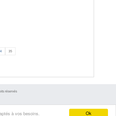
4
35
its réservés
Ok
daptés à vos besoins.