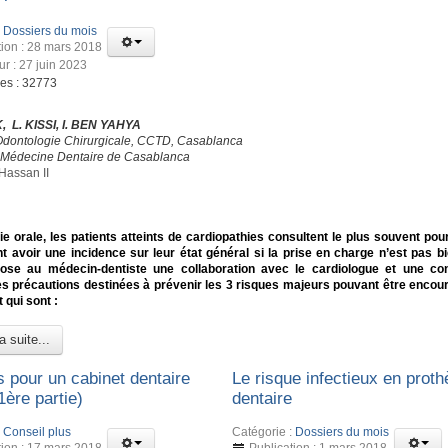
:
Dossiers du mois
tion : 28 mars 2018
ur : 27 juin 2023
ges : 32773
, L. KISSI, I. BEN YAHYA
Odontologie Chirurgicale, CCTD, Casablanca
 Médecine Dentaire de Casablanca
Hassan II
ie orale, les patients atteints de cardiopathies consultent le plus souvent pou
t avoir une incidence sur leur état général si la prise en charge n’est pas bi
se au médecin-dentiste une collaboration avec le cardiologue et une co
es précautions destinées à prévenir les 3 risques majeurs pouvant être encou
t qui sont :
a suite...
s pour un cabinet dentaire
Le risque infectieux en prot
1ère partie)
dentaire
:
Conseil plus
Catégorie :
Dossiers du mois
tion : 17 mars 2018
Publication : 1 mars 2018