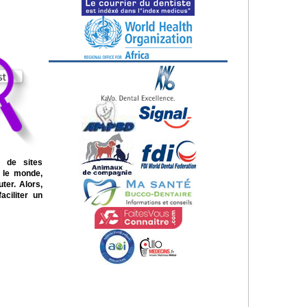
t de sites
t le monde,
ter. Alors,
aciliter un