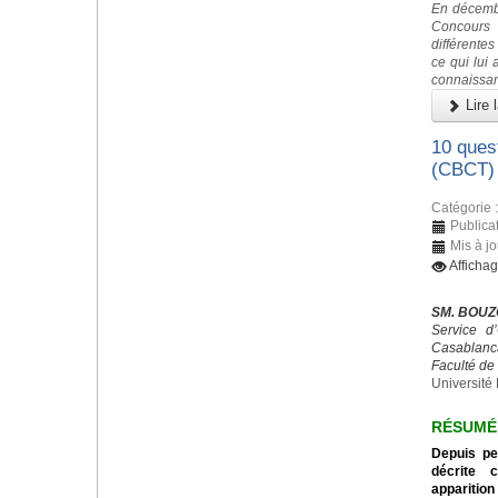
En décembr
Concours
différente
ce qui lui
connaissan
Lire l
10 ques
(CBCT)
Catégorie 
Publica
Mis à j
Afficha
SM. BOUZ
Service d
Casablanc
Faculté de
Université 
RÉSUMÉ
Depuis pe
décrite 
apparition