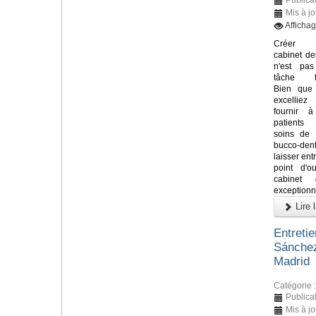
Mis à jo
Afficha
Créer
cabinet de
n'est pa
tâche fa
Bien que
excelli
fournir 
patients
soins de 
bucco-denta
laisser ent
point d'o
cabinet 
exceptionne
Lire l
Entreti
Sánchez
Madrid
Catégorie 
Publicat
Mis à jo