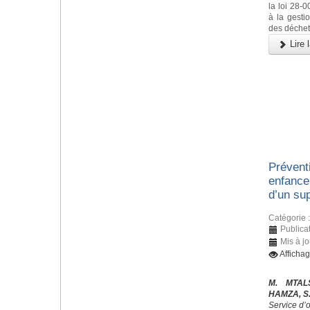
la loi 28-
à la gestio
des déchet
Lire l
Préventi
enfance 
d’un sup
Catégorie 
Publica
Mis à jo
Afficha
M. MTAL
HAMZA, S
Service d’