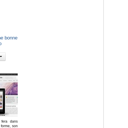
ne bonne
b
e fera dans
 forme, son