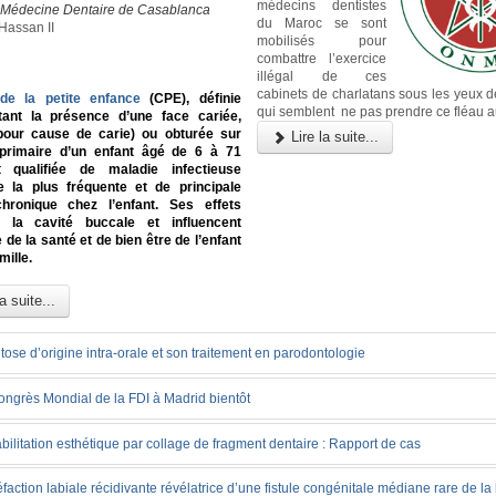
médecins dentistes
e Médecine Dentaire de Casablanca
du Maroc se sont
Hassan II
mobilisés pour
combattre l’exercice
illégal de ces
cabinets de charlatans sous les yeux d
 de la petite enfance
(CPE), définie
qui semblent ne pas prendre ce fléau a
nt la présence d’une face cariée,
pour cause de carie) ou obturée sur
Lire la suite...
primaire d’un enfant âgé de 6 à 71
 qualifiée de maladie infectieuse
ue la plus fréquente et de principale
hronique chez l’enfant. Ses effets
 la cavité buccale et influencent
 de la santé et de bien être de l’enfant
mille.
a suite...
itose d’origine intra-orale et son traitement en parodontologie
ongrès Mondial de la FDI à Madrid bientôt
ilitation esthétique par collage de fragment dentaire : Rapport de cas
action labiale récidivante révélatrice d’une fistule congénitale médiane rare de la 