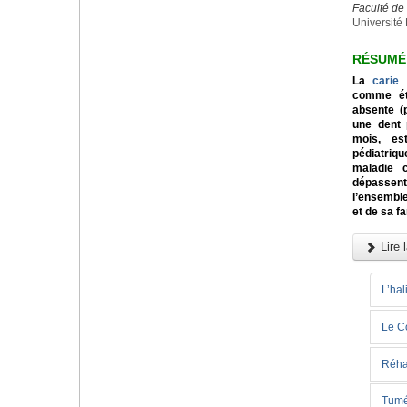
Faculté d
Université 
RÉSUMÉ
La
carie
comme éta
absente (
une dent 
mois, est
pédiatriq
maladie c
dépassent
l’ensemble
et de sa fa
Lire l
L’hal
Le C
Réhab
Tuméf