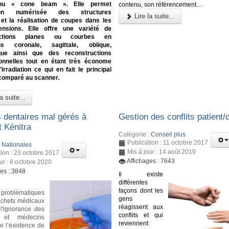
 ou « cone beam ». Elle permet
contenu, son référencement…
ition numérisée des structures
Lire la suite...
et la réalisation de coupes dans les
ensions. Elle offre une variété de
ructions planes ou courbes en
ons coronale, sagittale, oblique,
que ainsi que des reconstructions
ionnelles tout en étant très économe
irradiation ce qui en fait le principal
comparé au scanner.
a suite...
 dentaires mal gérés à
Gestion des conflits patient/
t Kénitra
Catégorie :
Conseil plus
Publication : 11 octobre 2017
:
Nationales
Mis à jour : 14 août 2019
tion : 23 octobre 2017
Affichages : 7643
ur : 6 octobre 2020
ges : 3848
Il existe
différentes
façons dont les
 problématiques
gens
échets médicaux
réagissent aux
l'ignorance des
conflits et qui
 et médecins
reviennent
e l’existence de