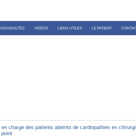
NOUVEAUTÉS
VIDÉOS
LIENS UTILES
LE PATIENT
CONTA
 en charge des patients atteints de cardiopathies en chirurgi
 point