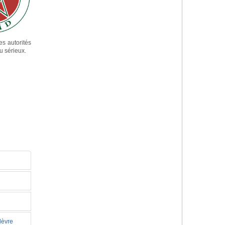
es autorités
u sérieux.
lèvre