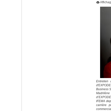
Afficha
Entretien
d'EXPOD
Business S
Madrilène
d’EXPODEN
IFEMA depu
carrière p
commercial