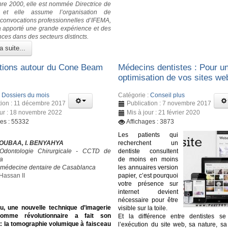
e 2000, elle est nommée Directrice de
 et elle assume l’organisation de
s convocations professionnelles d’IFEMA,
 a apporté une grande expérience et des
ces dans des secteurs distincts.
a suite...
tions autour du Cone Beam
Médecins dentistes : Pour u
optimisation de vos sites we
:
Dossiers du mois
Catégorie :
Conseil plus
tion : 11 décembre 2017
Publication : 7 novembre 2017
our : 18 novembre 2022
Mis à jour : 21 février 2020
ges : 55332
Affichages : 3873
Les patients qui
OUBAA, I. BENYAHYA
recherchent un
’Odontologie Chirurgicale - CCTD de
dentiste consultent
a
de moins en moins
 médecine dentaire de Casablanca
les annuaires version
Hassan II
papier, c’est pourquoi
votre présence sur
internet devient
nécessaire pour être
u, une nouvelle technique d’imagerie
visible sur la toile.
comme révolutionnaire a fait son
Et la différence entre dentistes s
 : la tomographie volumique à faisceau
l’exécution du site web, sa nature, sa