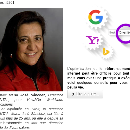
ges : 5261
L'optimisation et le référencemen
internet peut être difficile pour tou
mais vous avez une pratique à exécu
voici quelques conseils pour vous f
peu la vie.
Lire la suite...
 avec
Maria José Sánchez
, Directrice
ENTAL, pour How2Go Worldwide
olutions.
 et diplômée en Droit, la directrice
TAL, María José Sánchez, est liée à
is plus de 25 ans, où elle a débuté sa
rofessionnelle en tant que directrice
e de divers salons.