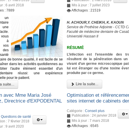
ur : 6 avril 2018
Mis à jour : 7 juillet 2023
ges : 7889
Affichages : 21519
 un
ntaire
H. ACHOUR,Y. CHEIKH, K. KAOUN
s une
Service de Prothèse Adjointe - CCTD 
cile.
Faculté de médecine dentaire de Casa
 vous
Université Hassan II
ez à
à vos
RÉSUMÉ
 des
L’infection est l’ensemble des tr
santé
résultent de la pénétration dans u
ire de bonne qualité, il est facile de se
vivant d’un germe microscopique pa
raîner dans les activités quotidiennes au
lui est étranger ou d’une toxine éve
ublier l'autre élément essentiel d'un
produite par ce germe.
dentaire réussi: une expérience
lle pour le patient.
Lire la suite...
a suite...
en avec Mme Maria José
Optimisation et référenceme
, Directrice d'EXPODENTAL
sites internet de cabinets de
Catégorie :
Conseil plus
Publication : 24 janvier 2018
:
Questions de santé
Mis à jour : 7 mars 2018
ion : 7 février 2018
Affichages : 6545
ur : 9 avril 2020