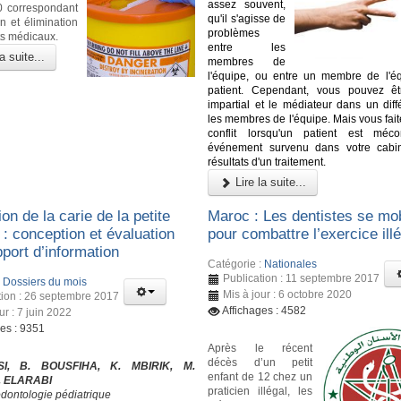
assez souvent,
00 correspondant
qu'il s'agisse de
n et élimination
problèmes
s médicaux.
entre les
a suite...
membres de
l'équipe, ou entre un membre de l'é
patient. Cependant, vous pouvez êt
impartial et le médiateur dans un diff
les membres de l'équipe. Mais vous fait
conflit lorsqu'un patient est méco
événement survenu dans votre cabi
résultats d'un traitement.
Lire la suite...
on de la carie de la petite
Maroc : Les dentistes se mob
: conception et évaluation
pour combattre l’exercice ill
port d’information
Catégorie :
Nationales
Publication : 11 septembre 2017
:
Dossiers du mois
Mis à jour : 6 octobre 2020
tion : 26 septembre 2017
Affichages : 4582
ur : 7 juin 2022
ges : 9351
Après le récent
décès d’un petit
SI, B. BOUSFIHA, K. MBIRIK, M.
enfant de 12 chez un
. ELARABI
praticien illégal, les
odontologie pédiatrique