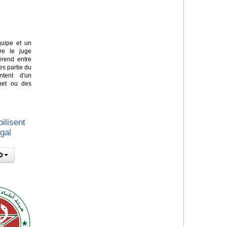
quipe et un
re le juge
érend entre
es partie du
ntent d'un
net ou des
ilisent
égal