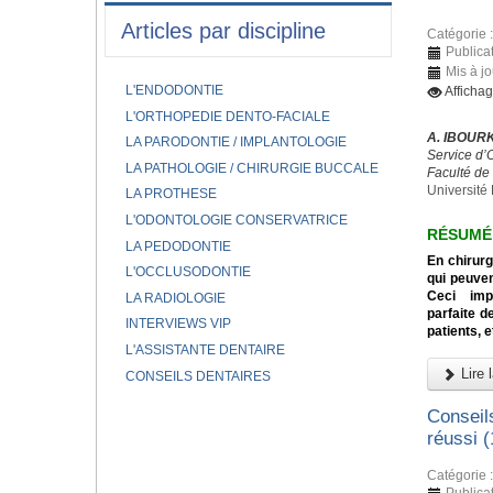
Articles par discipline
Catégorie 
Publica
Mis à jo
L'ENDODONTIE
Afficha
L'ORTHOPEDIE DENTO-FACIALE
A. IBOURK
LA PARODONTIE / IMPLANTOLOGIE
Service d’
LA PATHOLOGIE / CHIRURGIE BUCCALE
Faculté de
Université 
LA PROTHESE
L'ODONTOLOGIE CONSERVATRICE
RÉSUMÉ
LA PEDODONTIE
En chirurg
L'OCCLUSODONTIE
qui peuven
Ceci impo
LA RADIOLOGIE
parfaite d
INTERVIEWS VIP
patients, e
L'ASSISTANTE DENTAIRE
Lire l
CONSEILS DENTAIRES
Conseil
réussi (
Catégorie 
Publica