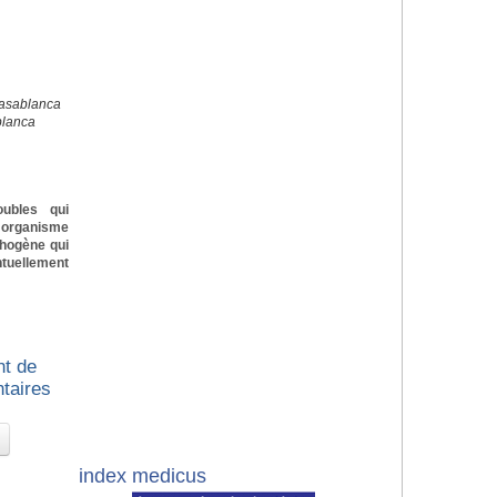
Casablanca
blanca
oubles qui
n organisme
thogène qui
ntuellement
nt de
ntaires
index medicus