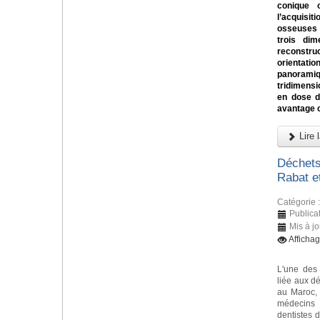
conique
l’acquis
osseuses 
trois dim
reconst
orientati
panorami
tridimens
en dose d’
avantage 
Lire l
Déchets
Rabat e
Catégorie 
Publica
Mis à jo
Afficha
L'une des
liée aux d
au Maroc, 
médecins
dentistes d