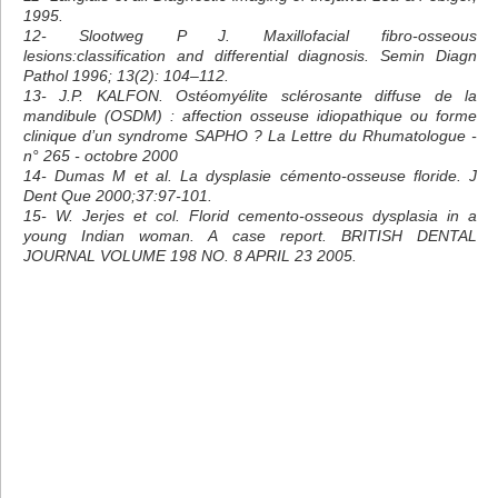
1995.
12- Slootweg P J. Maxillofacial fibro-osseous
lesions:classification and differential diagnosis. Semin Diagn
Pathol 1996; 13(2): 104–112.
13- J.P. KALFON. Ostéomyélite sclérosante diffuse de la
mandibule (OSDM) : affection osseuse idiopathique ou forme
clinique d’un syndrome SAPHO ? La Lettre du Rhumatologue -
n° 265 - octobre 2000
14- Dumas M et al. La dysplasie cémento-osseuse floride. J
Dent Que 2000;37:97-101.
15- W. Jerjes et col. Florid cemento-osseous dysplasia in a
young Indian woman. A case report. BRITISH DENTAL
JOURNAL VOLUME 198 NO. 8 APRIL 23 2005.