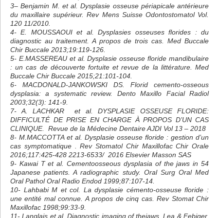
3– Benjamin M. et al. Dysplasie osseuse périapicale antérieure
du maxillaire supérieur. Rev Mens Suisse Odontostomatol Vol.
120 11/2010.
4- E. MOUSSAOUI et al. Dysplasies osseuses florides : du
diagnostic au traitement. A propos de trois cas. Med Buccale
Chir Buccale 2013;19:119-126.
5- E.MASSEREAU et al. Dysplasie osseuse floride mandibulaire
: un cas de découverte fortuite et revue de la littérature. Med
Buccale Chir Buccale 2015;21:101-104.
6- MACDONALD-JANKOWSKI DS. Florid cemento-osseous
dysplasia: a systematic review. Dento Maxillo Facial Radiol
2003;32(3): 141-9.
7- A. LACHKAR et al. DYSPLASIE OSSEUSE FLORIDE:
DIFFICULTÉ DE PRISE EN CHARGE À PROPOS D’UN CAS
CLINIQUE. Revue de la Médecine Dentaire AJDI Vol 13 – 2018
8- M.MACCOTTA et al. Dysplasie osseuse floride : gestion d’un
cas symptomatique . Rev Stomatol Chir Maxillofac Chir Orale
2016;117:425-428 2213-6533/ 2016 Elsevier Masson SAS
9- Kawai T et al. Cementoosseous dysplasia of the jaws in 54
Japanese patients. A radiographic study. Oral Surg Oral Med
Oral Pathol Oral Radio Endod 1999;87:107-14.
10- Lahbabi M et col. La dysplasie cémento-osseuse floride :
une entité mal connue. A propos de cinq cas. Rev Stomat Chir
Maxillofac 1998;99:33-9.
11- Langlais et al. Diagnostic imaging of thejaws. Lea & Febiger,