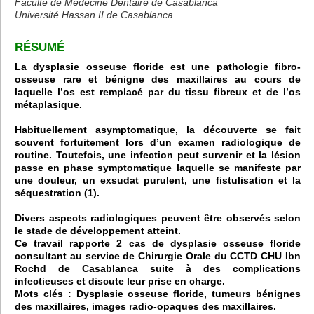
Faculté de Médecine Dentaire de Casablanca
Université Hassan II de Casablanca
RÉSUMÉ
La dysplasie osseuse floride est une pathologie fibro-
osseuse rare et bénigne des maxillaires au cours de
laquelle l’os est remplacé par du tissu fibreux et de l’os
métaplasique.
Habituellement asymptomatique, la découverte se fait
souvent fortuitement lors d’un examen radiologique de
routine. Toutefois, une infection peut survenir et la lésion
passe en phase symptomatique laquelle se manifeste par
une douleur, un exsudat purulent, une fistulisation et la
séquestration (1).
Divers aspects radiologiques peuvent être observés selon
le stade de développement atteint.
Ce travail rapporte 2 cas de dysplasie osseuse floride
consultant au service de Chirurgie Orale du CCTD CHU Ibn
Rochd de Casablanca suite à des complications
infectieuses et discute leur prise en charge.
Mots clés : Dysplasie osseuse floride, tumeurs bénignes
des maxillaires, images radio-opaques des maxillaires.