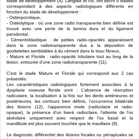
stade de développement (4). Langlais et col, ont décrit 5 stades
correspondant à des aspects radiologiques différents en
fonction du stade de développement :
- Ostéoporotique,
- Ostéolytique : où une zone radio transparente bien définie est
trouvé avec une perte de la lamina dura et du ligament
parodontal,
- Cémentoblastique : de petites radio-opacités apparaissent
dans la zone radiotransparente due à la déposition de
gouttelettes semblables à du cément dans le tissu fibreux,
- Mature et Floride : radio-opacité lobulaire tout au long de la
lésion, entourée d’une zone radiotransparente (11).
C’est le stade Mature et Floride qui correspond aux 2 cas
présentés.
Les caractéristiques radiologiques fortement associées à la
dysplasie osseuse floride sont : L’absence de résorption
radiculaire, la localisation à la fois sur les dents antérieures et
postérieures, les contours bien définis, l’occurrence bilatérale
des lésions (12), l’apparence mixte (radioclaire et radio-
opaque), la présence d’un liseré radioclaire, l’atteinte de l’os
alvéolaire uniquement avec respect de l’os basal et la
mandibule est plus souvent touchée que le maxillaire (8).
Le diagnostic différentiel des lésions focales ou périapicales se