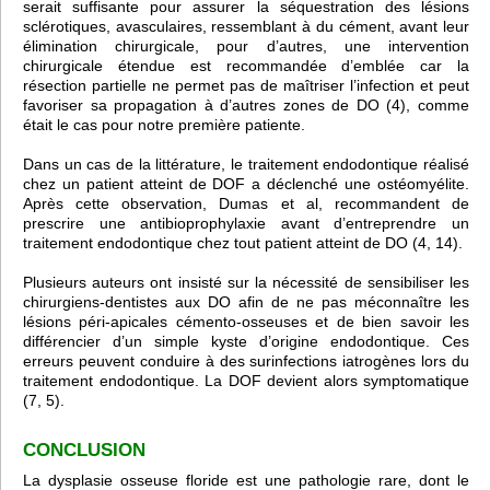
serait suffisante pour assurer la séquestration des lésions
sclérotiques, avasculaires, ressemblant à du cément, avant leur
élimination chirurgicale, pour d’autres, une intervention
chirurgicale étendue est recommandée d’emblée car la
résection partielle ne permet pas de maîtriser l’infection et peut
favoriser sa propagation à d’autres zones de DO (4), comme
était le cas pour notre première patiente.
Dans un cas de la littérature, le traitement endodontique réalisé
chez un patient atteint de DOF a déclenché une ostéomyélite.
Après cette observation, Dumas et al, recommandent de
prescrire une antibioprophylaxie avant d’entreprendre un
traitement endodontique chez tout patient atteint de DO (4, 14).
Plusieurs auteurs ont insisté sur la nécessité de sensibiliser les
chirurgiens-dentistes aux DO afin de ne pas méconnaître les
lésions péri-apicales cémento-osseuses et de bien savoir les
différencier d’un simple kyste d’origine endodontique. Ces
erreurs peuvent conduire à des surinfections iatrogènes lors du
traitement endodontique. La DOF devient alors symptomatique
(7, 5).
CONCLUSION
La dysplasie osseuse floride est une pathologie rare, dont le