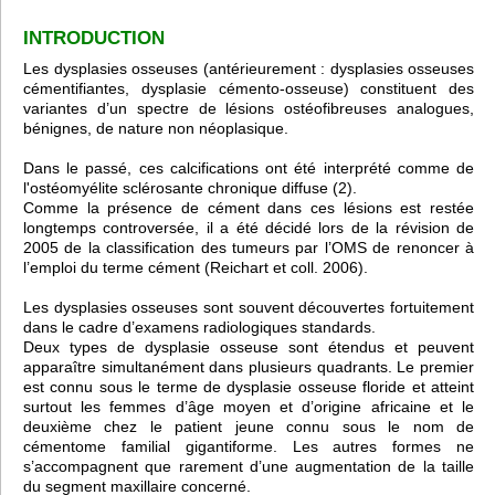
INTRODUCTION
Les dysplasies osseuses (antérieurement : dysplasies osseuses
cémentifiantes, dysplasie cémento-osseuse) constituent des
variantes d’un spectre de lésions ostéofibreuses analogues,
bénignes, de nature non néoplasique.
Dans le passé, ces calcifications ont été interprété comme de
l'ostéomyélite sclérosante chronique diffuse (2).
Comme la présence de cément dans ces lésions est restée
longtemps controversée, il a été décidé lors de la révision de
2005 de la classification des tumeurs par l’OMS de renoncer à
l’emploi du terme cément (Reichart et coll. 2006).
Les dysplasies osseuses sont souvent découvertes fortuitement
dans le cadre d’examens radiologiques standards.
Deux types de dysplasie osseuse sont étendus et peuvent
apparaître simultanément dans plusieurs quadrants. Le premier
est connu sous le terme de dysplasie osseuse floride et atteint
surtout les femmes d’âge moyen et d’origine africaine et le
deuxième chez le patient jeune connu sous le nom de
cémentome familial gigantiforme. Les autres formes ne
s’accompagnent que rarement d’une augmentation de la taille
du segment maxillaire concerné.