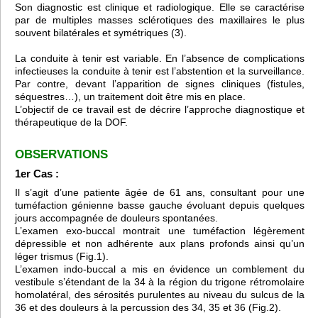
Son diagnostic est clinique et radiologique. Elle se caractérise
par de multiples masses sclérotiques des maxillaires le plus
souvent bilatérales et symétriques (3).
La conduite à tenir est variable. En l’absence de complications
infectieuses la conduite à tenir est l’abstention et la surveillance.
Par contre, devant l’apparition de signes cliniques (fistules,
séquestres…), un traitement doit être mis en place.
L’objectif de ce travail est de décrire l’approche diagnostique et
thérapeutique de la DOF.
OBSERVATIONS
1er Cas :
Il s’agit d’une patiente âgée de 61 ans, consultant pour une
tuméfaction génienne basse gauche évoluant depuis quelques
jours accompagnée de douleurs spontanées.
L’examen exo-buccal montrait une tuméfaction légèrement
dépressible et non adhérente aux plans profonds ainsi qu’un
léger trismus (Fig.1).
L’examen indo-buccal a mis en évidence un comblement du
vestibule s’étendant de la 34 à la région du trigone rétromolaire
homolatéral, des sérosités purulentes au niveau du sulcus de la
36 et des douleurs à la percussion des 34, 35 et 36 (Fig.2).