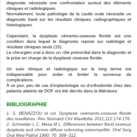
diagnostic nécessite une confrontation surtout des éléments
cliniques et radiologiques.
Normalement, toute pathologie de la cavité orale nécessite un
diagnostic basé sur les résultats cliniques, radiographiques et
histologiques.
Cependant, la dysplasie cémento-osseuse floride est une
condition dans lequel le diagnostic repose sur radiologie et
résultats cliniques seuls (15).
Le chirurgien oral a donc un rôle primordial dans le diagnostic et
la prise en charge de la dysplasie osseuse floride.
Un suivi clinique et radiologique sur le long terme est
indispensable pour éviter et limiter la survenue de
complications.
À ce jour, peu de cas d’implantologie ou d’orthodontie chez des
patients atteints de DOF ont été décrits dans la littérature.
BIBLIOGRAPHIE
1- S. BENAZZOU et col. Dysplasie ceémento-osseuse floride
des maxillaires. Rev Stomatol Chir Maxillofac 2011;112:174-176.
2- Schneider L C, Mesa M L. Differences between florid osseous
dysplasia and chronic diffuse sclerosing osteomyelitis. Oral Surg
Oral Med Pathol 1990; 70: 308–312.