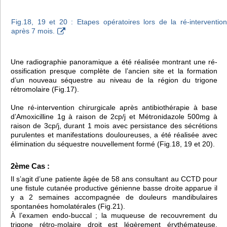
Fig.18, 19 et 20 : Etapes opératoires lors de la ré-intervention
après 7 mois.
Une radiographie panoramique a été réalisée montrant une ré-
ossification presque complète de l’ancien site et la formation
d’un nouveau séquestre au niveau de la région du trigone
rétromolaire (Fig.17).
Une ré-intervention chirurgicale après antibiothérapie à base
d’Amoxicilline 1g à raison de 2cp/j et Métronidazole 500mg à
raison de 3cp/j, durant 1 mois avec persistance des sécrétions
purulentes et manifestations douloureuses, a été réalisée avec
élimination du séquestre nouvellement formé (Fig.18, 19 et 20).
2ème Cas :
Il s’agit d’une patiente âgée de 58 ans consultant au CCTD pour
une fistule cutanée productive génienne basse droite apparue il
y a 2 semaines accompagnée de douleurs mandibulaires
spontanées homolatérales (Fig.21).
À l’examen endo-buccal ; la muqueuse de recouvrement du
trigone rétro-molaire droit est légèrement érythémateuse,