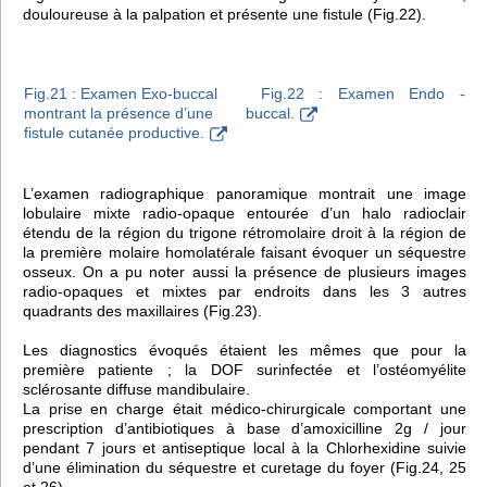
douloureuse à la palpation et présente une fistule (Fig.22).
Fig.21 : Examen Exo-buccal
Fig.22 : Examen Endo -
montrant la présence d’une
buccal.
fistule cutanée productive.
L’examen radiographique panoramique montrait une image
lobulaire mixte radio-opaque entourée d’un halo radioclair
étendu de la région du trigone rétromolaire droit à la région de
la première molaire homolatérale faisant évoquer un séquestre
osseux. On a pu noter aussi la présence de plusieurs images
radio-opaques et mixtes par endroits dans les 3 autres
quadrants des maxillaires (Fig.23).
Les diagnostics évoqués étaient les mêmes que pour la
première patiente ; la DOF surinfectée et l’ostéomyélite
sclérosante diffuse mandibulaire.
La prise en charge était médico-chirurgicale comportant une
prescription d’antibiotiques à base d’amoxicilline 2g / jour
pendant 7 jours et antiseptique local à la Chlorhexidine suivie
d’une élimination du séquestre et curetage du foyer (Fig.24, 25