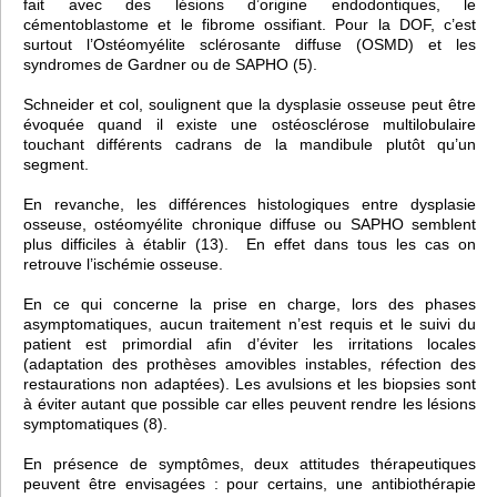
fait avec des lésions d’origine endodontiques, le
cémentoblastome et le fibrome ossifiant. Pour la DOF, c’est
surtout l’Ostéomyélite sclérosante diffuse (OSMD) et les
syndromes de Gardner ou de SAPHO (5).
Schneider et col, soulignent que la dysplasie osseuse peut être
évoquée quand il existe une ostéosclérose multilobulaire
touchant différents cadrans de la mandibule plutôt qu’un
segment.
En revanche, les différences histologiques entre dysplasie
osseuse, ostéomyélite chronique diffuse ou SAPHO semblent
plus difficiles à établir (13). En effet dans tous les cas on
retrouve l’ischémie osseuse.
En ce qui concerne la prise en charge, lors des phases
asymptomatiques, aucun traitement n’est requis et le suivi du
patient est primordial afin d’éviter les irritations locales
(adaptation des prothèses amovibles instables, réfection des
restaurations non adaptées). Les avulsions et les biopsies sont
à éviter autant que possible car elles peuvent rendre les lésions
symptomatiques (8).
En présence de symptômes, deux attitudes thérapeutiques
peuvent être envisagées : pour certains, une antibiothérapie