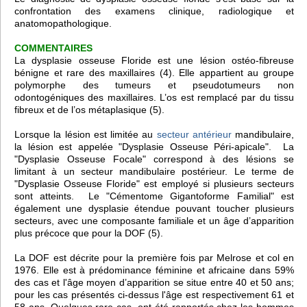
confrontation des examens clinique, radiologique et
anatomopathologique.
COMMENTAIRES
La dysplasie osseuse Floride est une lésion ostéo-fibreuse
bénigne et rare des maxillaires (4). Elle appartient au groupe
polymorphe des tumeurs et pseudotumeurs non
odontogéniques des maxillaires. L’os est remplacé par du tissu
fibreux et de l’os métaplasique (5).
Lorsque la lésion est limitée au
secteur antérieur
mandibulaire,
la lésion est appelée "Dysplasie Osseuse Péri-apicale". La
"Dysplasie Osseuse Focale" correspond à des lésions se
limitant à un secteur mandibulaire postérieur. Le terme de
"Dysplasie Osseuse Floride" est employé si plusieurs secteurs
sont atteints. Le "Cémentome Gigantoforme Familial" est
également une dysplasie étendue pouvant toucher plusieurs
secteurs, avec une composante familiale et un âge d’apparition
plus précoce que pour la DOF (5).
La DOF est décrite pour la première fois par Melrose et col en
1976. Elle est à prédominance féminine et africaine dans 59%
des cas et l'âge moyen d’apparition se situe entre 40 et 50 ans;
pour les cas présentés ci-dessus l'âge est respectivement 61 et