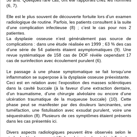
58 ans. Quelques rare cas, ont été rapportés chez les hommes
(6, 7).
Elle est le plus souvent de découverte fortuite lors d’un examen
radiologique de routine. Parfois, les patients consultent à la suite
d’une complication infectieuse (8) ; c’est le cas pour nos 2
patientes.
La dysplasie osseuse n’est généralement pas source de
complications : dans une étude réalisée en 1999 ; 63 % des cas
d’une série de 54 patients étaient asymptomatiques (9). Une
revue systématique de 158 cas de DOF révèle cependant 17
cas de surinfection avec écoulement purulent (6).
Le passage à une phase symptomatique se fait lorsqu’une
inflammation se superpose à la dysplasie osseuse préexistante.
Ceci est en relation avec l’exposition des masses sclérotiques
dans la cavité buccale (à la faveur d’une extraction dentaire,
d’un traumatisme, d’une chirurgie alvéolaire ou encore d’une
ulcération traumatique de la muqueuse buccale) (10). Cette
phase peut se manifester par des douleurs lancinantes, une
tuméfaction, une fistulisation avec exsudat purulent, voire une
séquestration (8). Plusieurs de ces symptômes étaient présents
dans les cas présentés ici.
Divers aspects radiologiques peuvent être observés selon le