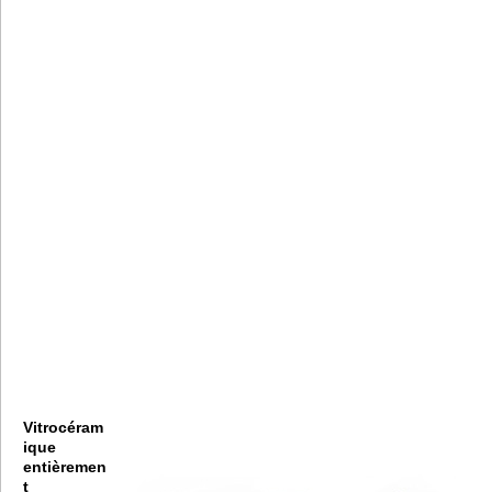
Vitrocéram
ique
entièremen
t