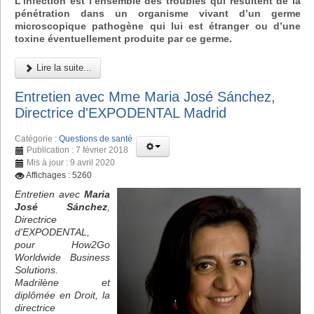
L’infection est l’ensemble des troubles qui résultent de la
pénétration dans un organisme vivant d’un germe
microscopique pathogène qui lui est étranger ou d’une
toxine éventuellement produite par ce germe.
Lire la suite...
Entretien avec Mme Maria José Sánchez,
Directrice d'EXPODENTAL Madrid
Catégorie :
Questions de santé
Publication : 7 février 2018
Mis à jour : 9 avril 2020
Affichages : 5260
Entretien avec
Maria
José Sánchez
,
Directrice
d'EXPODENTAL,
pour How2Go
Worldwide Business
Solutions.
Madrilène et
diplômée en Droit, la
directrice