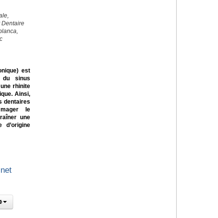
ale,
t Dentaire
blanca,
c
onique) est
 du sinus
une rhinite
ique. Ainsi,
s dentaires
mmager le
traîner une
e d’origine
inet