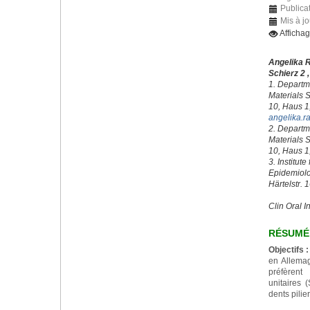
Publica
Mis à j
Afficha
Angelika 
Schierz 2 
1. Departme
Materials S
10, Haus 1
angelika.r
2. Departme
Materials S
10, Haus 1
3. Institute
Epidemiolog
Härtelstr. 
Clin Oral I
RÉSUMÉ
Objectifs :
en Allemagn
préfèrent
unitaires 
dents pilie