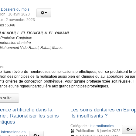
:
Dossiers du mois
ion : 10 avril 2023
our : 2 novembre 2023
ges : 5346
 ALAOUI, L. EL FIGUIGUI, A. EL YAMANI
 Prothèse Conjointe
 médecine dentaire
é Mohammed V de Rabat, Rabat, Maroc
n :
e fixée révèle de nombreuses complications prothétiques, qui se produisent le p
ation des principes de la réalisation aussi bien en clinique qu’au laboratoire ou par
nts critères de conception prothétique. Pour qu’une prothèse fixée soit réussie, il
nce et une rigueur particulière aux grands principes prothétiques.
a suite...
gence artificielle dans la
Les soins dentaires en Euro
rie : Rationaliser les soins
ils insuffisants ?
ntiques
Catégorie :
Internationales
Publication : 8 janvier 2023
:
Internationales