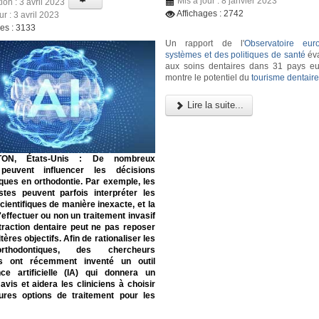
Mis à jour : 8 janvier 2023
ion : 3 avril 2023
Affichages : 2742
ur : 3 avril 2023
ges : 3133
Un rapport de l'
Observatoire eu
systèmes et des politiques de santé
éva
aux soins dentaires dans 31 pays e
montre le potentiel du
tourisme dentair
Lire la suite...
ON, États-Unis :
De nombreux
 peuvent influencer les décisions
ques en orthodontie. Par exemple, les
istes peuvent parfois interpréter les
ientifiques de manière inexacte, et la
'effectuer ou non un traitement invasif
traction dentaire peut ne pas reposer
tères objectifs. Afin de rationaliser les
rthodontiques, des chercheurs
ns ont récemment inventé un outil
ence artificielle (IA) qui donnera un
vis et aidera les cliniciens à choisir
eures options de traitement pour les