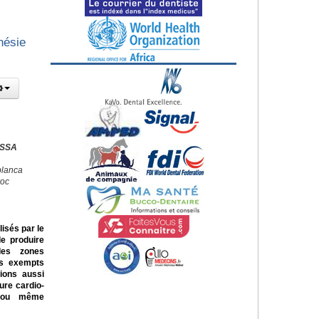
hésie
ISSA
blanca
roc
isés par le
de produire
des zones
as exempts
tions aussi
ure cardio-
es ou même