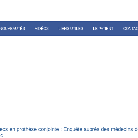
NOUVEAUTÉS
VIDÉOS
LIENS UTILES
LE PATIENT
CONTA
ecs en prothèse conjointe : Enquête auprès des médecins d
oc