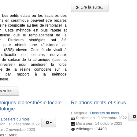
Lire la suite...
:
Les petits éclats ou les fractures des
ons en céramique peuvent être réparés
sine composite au lieu de remplacer la
ion. Cette méthode est plus rapide et
ûteuse que le remplacement de la
ion. Plusieurs stratégies ont été
s pour obtenir une résistance au
nt (SBS) élevée. Cette étude visait à
l'efficacité de certains nouveaux
s de surface de la céramique (laser et
niversel) pour améliorer la force
nce de la résine composite sur la
ue par rapport à la méthode
nelle.
a suite...
hniques d’anesthésie locale
Relations dents et sinus
tologie
Catégorie :
Dossiers du mois
Publication : 9 décembre 2022
:
Dossiers du mois
Mis à jour : 14 octobre 2023
tion : 13 décembre 2022
Affichages : 14498
our : 2 novembre 2023
ges : 16966