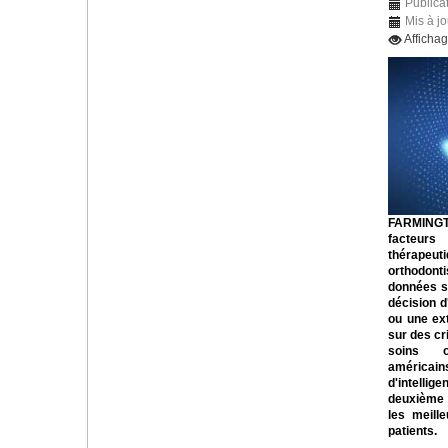
Publicat
Mis à jo
Afficha
FARMINGT
facteurs
thérapeuti
orthodont
données sc
décision d
ou une ex
sur des cri
soins o
américai
d'intellig
deuxième a
les meill
patients.