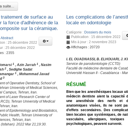
a suite...
 traitement de surface au
Les complications de l’anest
r la force d'adhérence de la
locale en odontologie
composite sur la céramique.
Catégorie :
Dossiers du mois
Publication : 15 décembre 2022
:
Abstract
Mis à jour : 2 novembre 2023
tion : 25 décembre 2022
Affichages : 20720
our : 25 décembre 2022
ges : 2355
I. EL OUADNASSI, B. ELHOUARI, J. K
Service de parodontologie (CCTD)
1
1
iomarsi
, Azin Jarrah
, Nasim
Faculté de médecine dentaire de Casa
2
ush
, Sedighe Sadat
Université Hassan II - Casablanca - Ma
1
amangar
, Mohammad Javad
3
rd
nt of Operative Dentistry, School of
RÉSUMÉ
Tehran University of Medical Sciences,
Bien que les anesthésiques locaux util
nal Campus, Tehran, Iran.
médecin dentiste aient la capacité 
ent of Laser Research Center of
une anesthésie des nerfs et 
(LRCD), Tehran University of Medical
anatomiques visées, ils ne sont p
ehran, Iran.
d’effets secondaires. Des complica
ent of Epidemiology and Biostatistics,
bien locales que systémiques, de nat
Public Health, Tehran University of
vasculaire, allergiques, toxiqu
iences, Tehran, Iran.
psychologiques, peuvent survenir.
 (Isfahan). 2022 Mar 21;19:30.