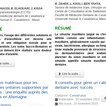
B. ZAHER, L. KISSI, I. BEN YAHYA,
Service de médecine orale, chirurgie or
DNASSI, B. ELHOUARI, J. KISSA
Centre de Consultation et de Traitemen
e parodontologie (CCTD)
Faculté de Médecine Dentaire de Casa
 médecine dentaire de Casablanca
Université Hassan II, Casablanca, Maro
 Hassan II - Casablanca - Maroc
RÉSUMÉ
É
La sinusite maxillaire (aiguë ou chr
rs, l’usage des différentes solutions et
définie comme une inflammation
es d’anesthésie est devenu une
maxillaire, généralement causée par 
 et une obligation morale pour le
virale, bactérienne, allergique ou fong
entiste. Les soins bucco-dentaires et
toute maladie provenant de structure
ux doivent être réalisés sans douleur
ou dentoalvéolaires peut endo
ins d’anxiété.
plancher du sinus maxillaire et en
sinusite appelée sinusite maxillair
a suite...
dentaire.
Lire la suite...
es matériaux pour les
8 conseils pour gérer un cab
es unitaires supportées par
dentaire avec succès
ts : une enquête auprès des
Catégorie :
Conseil plus
es en Allemagne
Publication : 10 novembre 2022
Mis à jour : 16 novembre 2022
:
Abstract