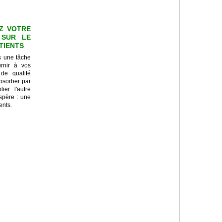
Z VOTRE
 SUR LE
ATIENTS
s une tâche
urnir à vos
 de qualité
absorber par
ier l'autre
ospère : une
ents.