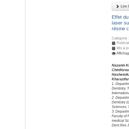
Lire l
Effet du
laser su
résine 
Catégorie 
Publica
Mis à j
Afficha
Nazanin K
Chiniforo
Hashemik
Kharazifa
1. Departme
Dentistry, 
Internatio
2. Departm
Dentistry 
Sciences, T
3. Departm
Faculty of 
medical Sc
Dent Res J