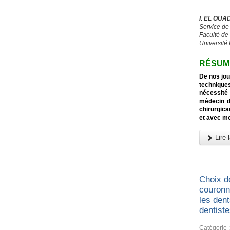
I. EL OUA
Service d
Faculté de
Université
RÉSUM
De nos jou
techniqu
nécessité
médecin d
chirurgica
et avec mo
Lire l
Choix d
couronn
les den
dentist
Catégorie 