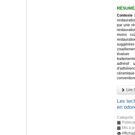
RÉSUMÉ
Contexte 
restaurati
par une ré
restaurat
moins co
restaurat
suggérée
cisailleme
évaluer 
traitement
adhésif u
d'adhére
céramiq
convention
Lire l
Les tec
en odon
Catégorie 
Publica
Mis à j
Afficha