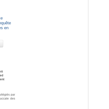
ce
nquête
es en
tt
Med
Dent
vilégiés par
buccale des