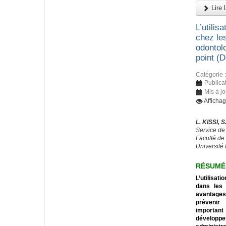
Lire l
L’utilis
chez les
odontolo
point (
Catégorie 
Publica
Mis à jo
Afficha
L. KISSI,
Service de
Faculté de
Université
RÉSUMÉ
L’utilisa
dans les 
avantage
prévenir
important 
développ