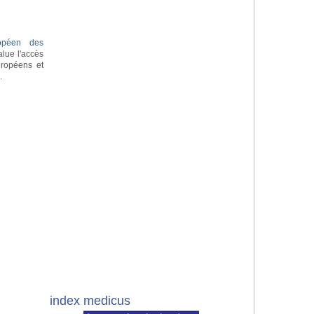
ropéen des
lue l'accès
uropéens et
e
.
index medicus