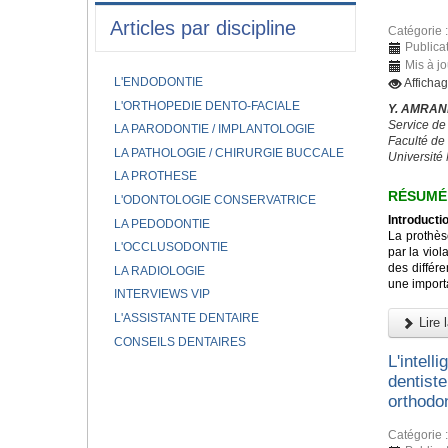
Articles par discipline
Catégorie 
Publicat
Mis à j
L'ENDODONTIE
Afficha
L'ORTHOPEDIE DENTO-FACIALE
Y. AMRANI
Service de
LA PARODONTIE / IMPLANTOLOGIE
Faculté de
LA PATHOLOGIE / CHIRURGIE BUCCALE
Universit
LA PROTHESE
RÉSUMÉ
L'ODONTOLOGIE CONSERVATRICE
Introductio
LA PEDODONTIE
La prothès
L'OCCLUSODONTIE
par la viol
des différe
LA RADIOLOGIE
une importa
INTERVIEWS VIP
L'ASSISTANTE DENTAIRE
Lire l
CONSEILS DENTAIRES
L'intelli
dentiste
orthodo
Catégorie 