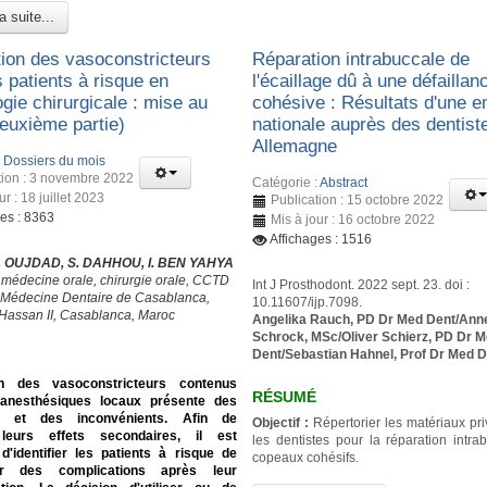
a suite...
ation des vasoconstricteurs
Réparation intrabuccale de
 patients à risque en
l'écaillage dû à une défaillan
gie chirurgicale : mise au
cohésive : Résultats d'une e
Deuxième partie)
nationale auprès des dentist
Allemagne
:
Dossiers du mois
tion : 3 novembre 2022
Catégorie :
Abstract
ur : 18 juillet 2023
Publication : 15 octobre 2022
ges : 8363
Mis à jour : 16 octobre 2022
Affichages : 1516
 S. OUJDAD, S. DAHHOU, I. BEN YAHYA
 médecine orale, chirurgie orale, CCTD
Int J Prosthodont. 2022 sept. 23. doi :
 Médecine Dentaire de Casablanca,
10.11607/ijp.7098.
 Hassan II, Casablanca, Maroc
Angelika Rauch, PD Dr Med Dent/Anne
Schrock, MSc/Oliver Schierz, PD Dr 
Dent/Sebastian Hahnel, Prof Dr Med 
tion des vasoconstricteurs contenus
RÉSUMÉ
anesthésiques locaux présente des
s et des inconvénients. Afin de
Objectif :
Répertorier les matériaux pri
 leurs effets secondaires, il est
les dentistes pour la réparation intra
d'identifier les patients à risque de
copeaux cohésifs.
er des complications après leur