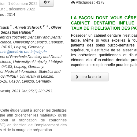
Affichages : 4378
tion : 1 décembre 2022
our : 1 décembre 2022
ges : 2314
LA FAÇON DONT VOUS GÉRE
CABINET DENTAIRE INFLUE
1
2, 3
Rauch
, Annett Schrock
, Oliver
TAUX DE FIDÉLISATION DES P
2
, Sebastian Hahnel
Posséder un cabinet dentaire n'est pa
nt of Prosthetic Dentistry and Dental
facile. Même si vous excellez à fo
cience, University of Leipzig, Liebigstr.
patients des soins bucco-dentaires
, 04103, Leipzig, Germany.
supérieure, il est facile de se laisser 
auch@medizin.uni-leipzig.de
.
les opérations quotidiennes et d'oubl
nt of Prosthetic Dentistry and Dental
élément vital d'un cabinet dentaire pr
cience, University of Leipzig, Liebigstr.
expérience exceptionnelle pour les pati
, 04103, Leipzig, Germany.
 for Medical Informatics, Statistics and
y (IMISE), University of Leipzig,
Lire la suite...
16-18, 04107, Leipzig, Germany.
nvestig. 2021 Jan;25(1):283-293.
Cette étude visait à sonder les dentistes
e afin d'identifier les matériaux qu'ils
 pour la fabrication de couronnes
(SC) en fonction de l'emplacement des
rs et de la marge de préparation.