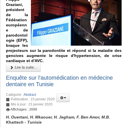
Graziani,
président
de la
Fédération
européenn
e de
parodontol
ogie (EFP),
braque les
projecteurs sur la parodontite et répond si la maladie des
gencives augmente le risque d'hypertension, de crise
cardiaque et d'AVC.
Lire la suite...
Enquête sur l’automédication en médecine
dentaire en Tunisie
Catégorie :
Abstract
Publication : 23 janvier 2020
Mis à jour : 23 janvier 2020
Affichages : 2699
H. Ouertani, H. Mkaouer, H. Jegham, F. Ben Amor, M.B.
Khattech - Tunisie