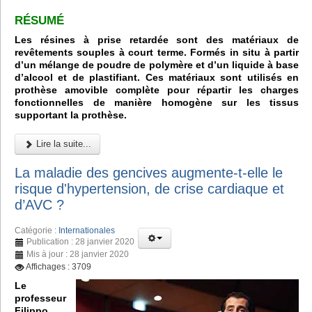
RÉSUMÉ
Les résines à prise retardée sont des matériaux de
revêtements souples à court terme. Formés in situ à partir
d’un mélange de poudre de polymère et d’un liquide à base
d’alcool et de plastifiant. Ces matériaux sont utilisés en
prothèse amovible complète pour répartir les charges
fonctionnelles de manière homogène sur les tissus
supportant la prothèse.
Lire la suite...
La maladie des gencives augmente-t-elle le
risque d'hypertension, de crise cardiaque et
d’AVC ?
Catégorie :
Internationales
Publication : 28 janvier 2020
Mis à jour : 28 janvier 2020
Affichages : 3709
Le
professeur
Filippo