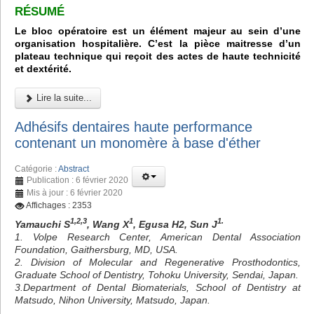
RÉSUMÉ
Le bloc opératoire est un élément majeur au sein d’une
organisation hospitalière. C’est la pièce maitresse d’un
plateau technique qui reçoit des actes de haute technicité
et dextérité.
Lire la suite...
Adhésifs dentaires haute performance
contenant un monomère à base d'éther
Catégorie :
Abstract
Publication : 6 février 2020
Mis à jour : 6 février 2020
Affichages : 2353
1,2,3
1
1.
Yamauchi S
, Wang X
, Egusa H2, Sun J
1. Volpe Research Center, American Dental Association
Foundation, Gaithersburg, MD, USA.
2. Division of Molecular and Regenerative Prosthodontics,
Graduate School of Dentistry, Tohoku University, Sendai, Japan.
3.Department of Dental Biomaterials, School of Dentistry at
Matsudo, Nihon University, Matsudo, Japan.