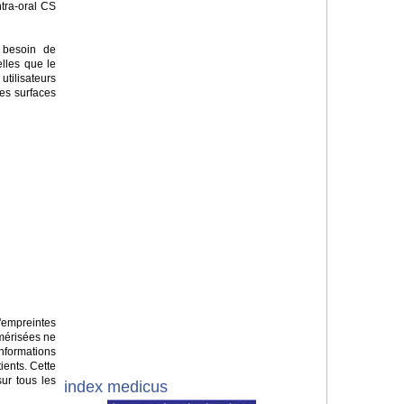
ntra-oral CS
 besoin de
elles que le
utilisateurs
es surfaces
'empreintes
mérisées ne
nformations
ients. Cette
ur tous les
index medicus