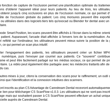
e fonction de capture de l'occlusion permet une planification optimale du traiteme
ens d'obtenir l'appareil idéal pour leurs patients. Au lieu de trois, les utilisat
obtenir jusqu'à cinq occlusions en plus de l'occlusion normale, ce qui permet d'
te de l'occlusion globale du patient. Les cinq morsures peuvent être export
 ou utilisées dans des logiciels tiers tels qu'exocad ou Blender for dental avec un 
aire.
ode Smart Position, les scans peuvent être affichés à l'écran dans la même orient
patient. Auparavant, l'arcade était affichée à l'envers lors de la numérisation. 
l reflété sur l'ordinateur, les utilisateurs peuvent mieux suivre la position de la 
, ce qui permet un scan plus intuitif.
ter l'engagement des patients, les utilisateurs peuvent créer un fichier M
e numérique, puis l'envoyer par courriel aux patients. Ce "souvenir" contribue
asme et peut être facilement partagé sur les médias sociaux, ce qui permet de pr
ntaire. La vidéo peut également être partagée avec les médecins traitants afin de
du cas.
autres mises à jour, citons la conservation des scans pour le raffinement, un outi
insi que l'identification et la connexion intuitives des scanners.
ont inscrits au plan CS Advantage de Carestream Dental recevront automatiquemen
e lien pour télécharger CS ScanFlow v1.0.3. Les utilisateurs qui ne sont pas inscri
ge mais qui souhaitent passer à CS ScanFlow peuvent effectuer un achat uniqu
icielle auprès de Carestream Dental.