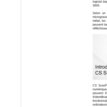
logiciel é
3600.
Selon un 
microgravu
métal, les
peuvent la
réfléchiss
CS ScanFl
numériques
peuvent ê
d'identific
fonctionna
ordinateur