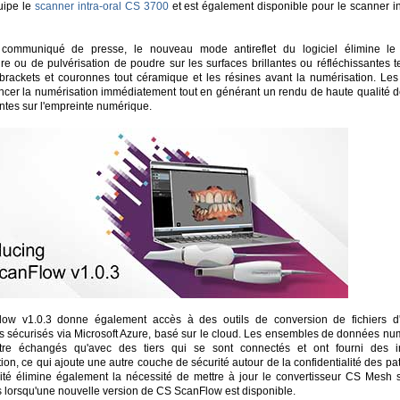
quipe le
scanner intra-oral CS 3700
et est également disponible pour le scanner i
communiqué de presse, le nouveau mode antireflet du logiciel élimine le
re ou de pulvérisation de poudre sur les surfaces brillantes ou réfléchissantes t
 brackets et couronnes tout céramique et les résines avant la numérisation. Les 
ncer la numérisation immédiatement tout en générant un rendu de haute qualité d
antes sur l'empreinte numérique.
ow v1.0.3 donne également accès à des outils de conversion de fichiers d
 sécurisés via Microsoft Azure, basé sur le cloud. Les ensembles de données nu
tre échangés qu'avec des tiers qui se sont connectés et ont fourni des i
ation, ce qui ajoute une autre couche de sécurité autour de la confidentialité des pat
lité élimine également la nécessité de mettre à jour le convertisseur CS Mesh s
s lorsqu'une nouvelle version de CS ScanFlow est disponible.