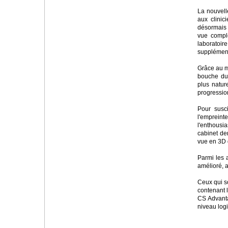
La nouvell
aux clinici
désormais 
vue complè
laboratoire
supplément
Grâce au m
bouche du 
plus nature
progression
Pour susci
l'empreint
l'enthousi
cabinet de
vue en 3D 
Parmi les 
amélioré, a
Ceux qui s
contenant l
CS Advanta
niveau log