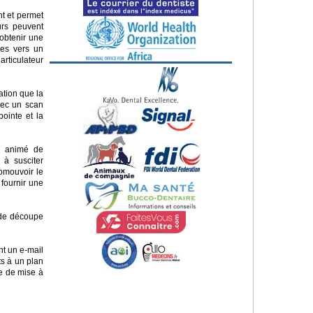
nt et permet
eurs peuvent
obtenir une
ées vers un
articulateur
ation que la
Avec un scan
pointe et la
P4 animé de
 à susciter
omouvoir le
 fournir une
l de découpe
t un e-mail
ts à un plan
e de mise à