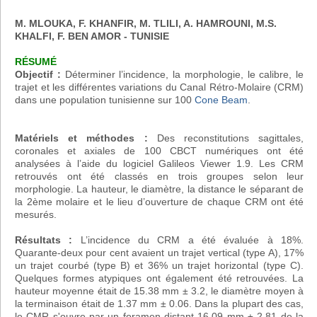
M. MLOUKA, F. KHANFIR, M. TLILI, A. HAMROUNI, M.S.
KHALFI, F. BEN AMOR - TUNISIE
RÉSUMÉ
Objectif :
Déterminer l’incidence, la morphologie, le calibre, le
trajet et les différentes variations du Canal Rétro-Molaire (CRM)
dans une population tunisienne sur 100
Cone Beam
.
Matériels et méthodes :
Des reconstitutions sagittales,
coronales et axiales de 100 CBCT numériques ont été
analysées à l’aide du logiciel Galileos Viewer 1.9. Les CRM
retrouvés ont été classés en trois groupes selon leur
morphologie. La hauteur, le diamètre, la distance le séparant de
la 2ème molaire et le lieu d’ouverture de chaque CRM ont été
mesurés.
Résultats :
L’incidence du CRM a été évaluée à 18%.
Quarante-deux pour cent avaient un trajet vertical (type A), 17%
un trajet courbé (type B) et 36% un trajet horizontal (type C).
Quelques formes atypiques ont également été retrouvées. La
hauteur moyenne était de 15.38 mm ± 3.2, le diamètre moyen à
la terminaison était de 1.37 mm ± 0.06. Dans la plupart des cas,
le CMR s'ouvre par un foramen distant 16,09 mm ± 2,81 de la