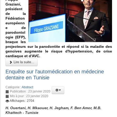
Graziani,
président
de la
Fédération
européenn
e de
parodontol
ogie (EFP),
braque les
projecteurs sur la parodontite et répond si la maladie des
gencives augmente le risque d'hypertension, de crise
cardiaque et d'AVC.
Lire la suite...
Enquête sur l’automédication en médecine
dentaire en Tunisie
Catégorie :
Abstract
Publication : 23 janvier 2020
Mis à jour : 23 janvier 2020
Affichages : 2704
H. Ouertani, H. Mkaouer, H. Jegham, F. Ben Amor, M.B.
Khattech - Tunisie