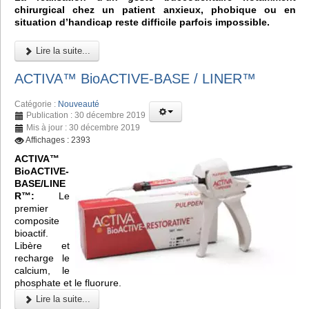
chirurgical chez un patient anxieux, phobique ou en
situation d’handicap reste difficile parfois impossible.
Lire la suite...
ACTIVA™ BioACTIVE-BASE / LINER™
Catégorie :
Nouveauté
Publication : 30 décembre 2019
Mis à jour : 30 décembre 2019
Affichages : 2393
ACTIVA™
BioACTIVE-
BASE/LINE
R™:
Le
premier
composite
bioactif.
Libère et
recharge le
calcium, le
phosphate et le fluorure.
Lire la suite...