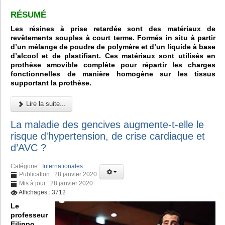
RÉSUMÉ
Les résines à prise retardée sont des matériaux de
revêtements souples à court terme. Formés in situ à partir
d’un mélange de poudre de polymère et d’un liquide à base
d’alcool et de plastifiant. Ces matériaux sont utilisés en
prothèse amovible complète pour répartir les charges
fonctionnelles de manière homogène sur les tissus
supportant la prothèse.
Lire la suite...
La maladie des gencives augmente-t-elle le
risque d'hypertension, de crise cardiaque et
d’AVC ?
Catégorie :
Internationales
Publication : 28 janvier 2020
Mis à jour : 28 janvier 2020
Affichages : 3712
Le
professeur
Filippo