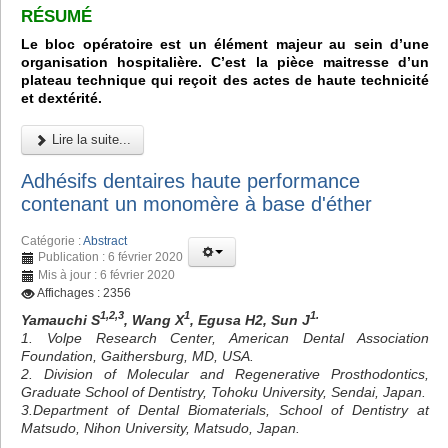
RÉSUMÉ
Le bloc opératoire est un élément majeur au sein d’une
organisation hospitalière. C’est la pièce maitresse d’un
plateau technique qui reçoit des actes de haute technicité
et dextérité.
Lire la suite...
Adhésifs dentaires haute performance
contenant un monomère à base d'éther
Catégorie :
Abstract
Publication : 6 février 2020
Mis à jour : 6 février 2020
Affichages : 2356
1,2,3
1
1.
Yamauchi S
, Wang X
, Egusa H2, Sun J
1. Volpe Research Center, American Dental Association
Foundation, Gaithersburg, MD, USA.
2. Division of Molecular and Regenerative Prosthodontics,
Graduate School of Dentistry, Tohoku University, Sendai, Japan.
3.Department of Dental Biomaterials, School of Dentistry at
Matsudo, Nihon University, Matsudo, Japan.