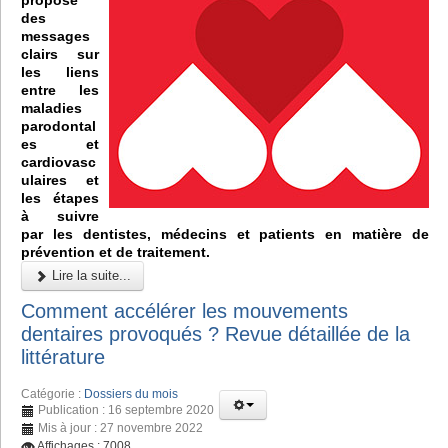
des
messages
clairs sur
les liens
entre les
maladies
parodontal
es et
cardiovasc
ulaires et
les étapes
à suivre
par les dentistes, médecins et patients en matière de
prévention et de traitement.
Lire la suite...
Comment accélérer les mouvements
dentaires provoqués ? Revue détaillée de la
littérature
Catégorie :
Dossiers du mois
Publication : 16 septembre 2020
Mis à jour : 27 novembre 2022
Affichages : 7008