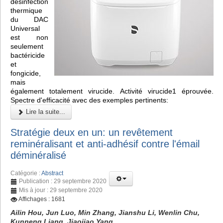
désinfection
thermique
du DAC
Universal
est non
seulement
bactéricide
et
fongicide,
mais
également totalement virucide. Activité virucide1 éprouvée.
Spectre d'efficacité avec des exemples pertinents:
Lire la suite...
Stratégie deux en un: un revêtement
reminéralisant et anti-adhésif contre l'émail
déminéralisé
Catégorie :
Abstract
Publication : 29 septembre 2020
Mis à jour : 29 septembre 2020
Affichages : 1681
Ailin Hou, Jun Luo, Min Zhang, Jianshu Li, Wenlin Chu,
Kunneng Liang, Jiaojiao Yang