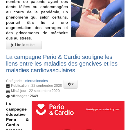
nombre de patients ayant des
dents fêlées ou endommagées
au cours de la pandémie, un
phénomène qui, selon certains,
pourrait être lié à une
augmentation des serrages et
des grincements de mâchoire
dus au stress.
Lire la suite...
La campagne Perio & Cardio souligne les
liens entre les maladies des gencives et les
maladies cardiovasculaires
Catégorie :
Internationales
Publication : 22 septembre 2020
Mis à jour : 22 septembre 2020
Affichages : 2649
La
campagne
éducative
Perio &
Cardio
propose