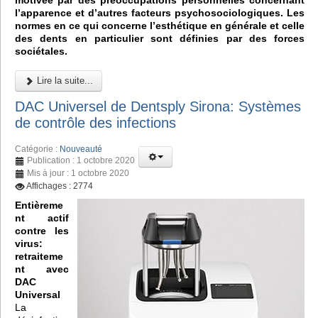
motivée par des préoccupations personnelles concernant
l’apparence et d’autres facteurs psychosociologiques. Les
normes en ce qui concerne l’esthétique en générale et celle
des dents en particulier sont définies par des forces
sociétales.
Lire la suite...
DAC Universel de Dentsply Sirona: Systèmes
de contrôle des infections
Catégorie :
Nouveauté
Publication : 1 octobre 2020
Mis à jour : 1 octobre 2020
Affichages : 2774
Entièreme
nt actif
contre les
virus:
retraiteme
nt avec
DAC
Universal
La