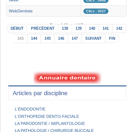
WAM
Clics : 3648
WebDentiste
Clics : 3037
Page 143 sur 147
DÉBUT
PRÉCÉDENT
138
139
140
141
142
143
144
145
146
147
SUIVANT
FIN
Articles par discipline
L'ENDODONTIE
L'ORTHOPEDIE DENTO-FACIALE
LA PARODONTIE / IMPLANTOLOGIE
LA PATHOLOGIE / CHIRURGIE BUCCALE