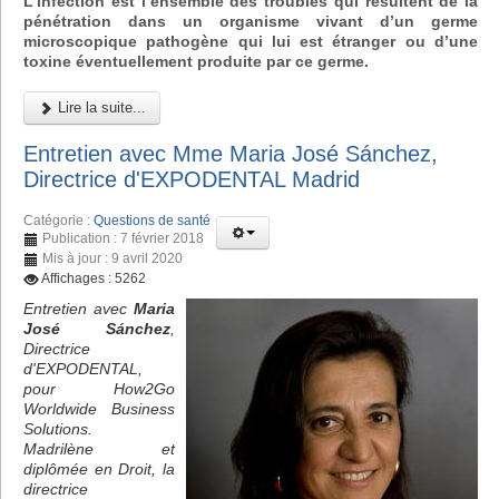
L’infection est l’ensemble des troubles qui résultent de la
pénétration dans un organisme vivant d’un germe
microscopique pathogène qui lui est étranger ou d’une
toxine éventuellement produite par ce germe.
Lire la suite...
Entretien avec Mme Maria José Sánchez,
Directrice d'EXPODENTAL Madrid
Catégorie :
Questions de santé
Publication : 7 février 2018
Mis à jour : 9 avril 2020
Affichages : 5262
Entretien avec
Maria
José Sánchez
,
Directrice
d'EXPODENTAL,
pour How2Go
Worldwide Business
Solutions.
Madrilène et
diplômée en Droit, la
directrice