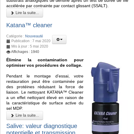
substrats analogiques de dentine après un test de durée de vie
accélérée par contrainte par contact glissant (SSALT).
Lire la suite...
Katana™ cleaner
Catégorie :
Nouveauté
Publication : 7 mai 2020
Mis à jour : 5 mai 2020
Affichages : 1940
Élimine la contamination pour
optimiser vos procédures de collage.
Pendant le montage d'essai, votre
restauration peut être contaminée par
des protéines réduisant la force de
liaison. Le nettoyant KATANA™ Cleaner
a un effet nettoyant élevé en raison de
la caractéristique de surface active du
sel MDP.
Lire la suite...
Salive: valeur diagnostique
potentielle et transmission