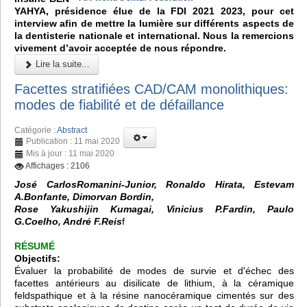
YAHYA, présidence élue de la FDI 2021 2023, pour cet
interview afin de mettre la lumière sur différents aspects de
la dentisterie nationale et international. Nous la remercions
vivement d’avoir acceptée de nous répondre.
Lire la suite...
Facettes stratifiées CAD/CAM monolithiques:
modes de fiabilité et de défaillance
Catégorie :
Abstract
Publication : 11 mai 2020
Mis à jour : 11 mai 2020
Affichages : 2106
José CarlosRomanini-Junior, Ronaldo Hirata, Estevam
A.Bonfante, Dimorvan Bordin,
Rose Yakushijin Kumagai, Vinicius P.Fardin, Paulo
G.Coelho, André F.Reis
f
RÉSUMÉ
Objectifs:
Évaluer la probabilité de modes de survie et d'échec des
facettes antérieurs au disilicate de lithium, à la céramique
feldspathique et à la résine nanocéramique cimentés sur des