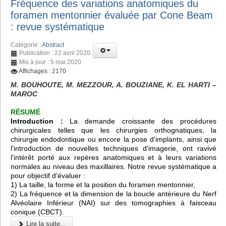
Fréquence des variations anatomiques du
foramen mentonnier évaluée par Cone Beam
: revue systématique
Catégorie :
Abstract
Publication : 22 avril 2020
Mis à jour : 5 mai 2020
Affichages : 2170
M. BOUHOUTE, M. MEZZOUR, A. BOUZIANE, K. EL HARTI –
MAROC
RÉSUMÉ
Introduction :
La demande croissante des procédures
chirurgicales telles que les chirurgies orthognatiques, la
chirurgie endodontique ou encore la pose d'implants, ainsi que
l'introduction de nouvelles techniques d'imagerie, ont ravivé
l'intérêt porté aux repères anatomiques et à leurs variations
normales au niveau des maxillaires. Notre revue systématique a
pour objectif d'évaluer :
1) La taille, la forme et la position du foramen mentonnier,
2) La fréquence et la dimension de la boucle antérieure du Nerf
Alvéolaire Inférieur (NAI) sur des tomographies à faisceau
conique (CBCT).
Lire la suite...