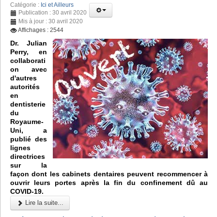
Catégorie :
Ici et Ailleurs
Publication : 30 avril 2020
Mis à jour : 30 avril 2020
Affichages : 2544
Dr. Julian
Perry, en
collaborati
on avec
d'autres
autorités
en
dentisterie
du
Royaume-
Uni, a
publié des
lignes
directrices
sur la
façon dont les cabinets dentaires peuvent recommencer à
ouvrir leurs portes après la fin du confinement dû au
COVID-19.
Lire la suite...