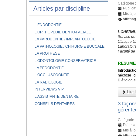
Catégorie 
Articles par discipline
Publicat
Mis à jo
Afficha
L'ENDODONTIE
I. CHERNI
L'ORTHOPEDIE DENTO-FACIALE
Service de
LA PARODONTIE / IMPLANTOLOGIE
Clinique U
LA PATHOLOGIE / CHIRURGIE BUCCALE
Laboratoir
Faculté de
LA PROTHESE
L'ODONTOLOGIE CONSERVATRICE
RÉSUM
LA PEDODONTIE
Introducti
L'OCCLUSODONTIE
nécrose d
D’étiologie
LA RADIOLOGIE
INTERVIEWS VIP
Lire l
L'ASSISTANTE DENTAIRE
3 façon
CONSEILS DENTAIRES
gérer le
Catégorie 
Publicat
Mis à j
Afficha