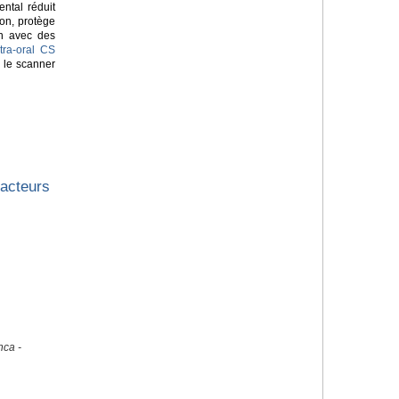
ntal réduit
on, protège
on avec des
tra-oral CS
 le scanner
facteurs
nca -