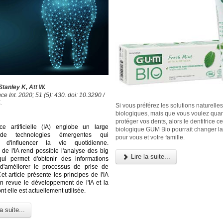
tanley K, Att W.
e Int. 2020; 51 (5): 430. doi: 10.3290 /
.
Si vous préférez les solutions naturelles
biologiques, mais que vous voulez qu
protéger vos dents, alors le dentifrice cer
ence artificielle (IA) englobe un large
biologique GUM Bio pourrait changer l
 de technologies émergentes qui
pour vous et votre famille.
t d'influencer la vie quotidienne.
 de l'IA rend possible l'analyse des big
Lire la suite...
qui permet d'obtenir des informations
 d'améliorer le processus de prise de
et article présente les principes de l'IA
n revue le développement de l'IA et la
t elle est actuellement utilisée.
a suite...