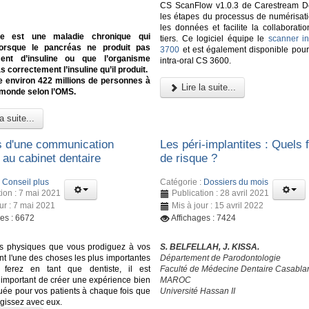
CS ScanFlow v1.0.3 de Carestream De
les étapes du processus de numérisati
les données et facilite la collaborati
te est une maladie chronique qui
tiers. Ce logiciel équipe le
scanner in
lorsque le pancréas ne produit pas
3700
et est également disponible pour
ent d’insuline ou que l’organisme
intra-oral CS 3600.
as correctement l’insuline qu’il produit.
e environ 422 millions de personnes à
Lire la suite...
 monde selon l’OMS.
a suite...
s d'une communication
Les péri-implantites : Quels 
 au cabinet dentaire
de risque ?
:
Conseil plus
Catégorie :
Dossiers du mois
tion : 7 mai 2021
Publication : 28 avril 2021
ur : 7 mai 2021
Mis à jour : 15 avril 2022
ges : 6672
Affichages : 7424
ns physiques que vous prodiguez à vos
S. BELFELLAH, J. KISSA.
nt l'une des choses les plus importantes
Département de Parodontologie
ferez en tant que dentiste, il est
Faculté de Médecine Dentaire Casabla
important de créer une expérience bien
MAROC
e pour vos patients à chaque fois que
Université Hassan II
agissez avec eux.