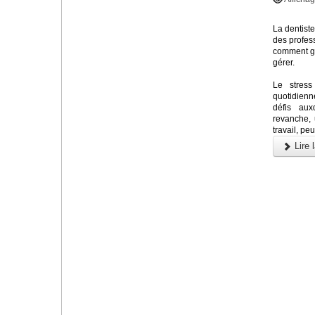
La dentiste
des profess
comment gér
gérer.
Le stress
quotidienn
défis au
revanche, 
travail, pe
Lire l