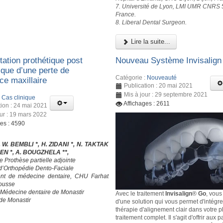
7. Université de Lyon, LMI UMR CNRS 
France.
8. Liberal Dental Surgeon.
Lire la suite...
tation prothétique post
Nouveau Système Invisalig
ique d’une perte de
Catégorie :
Nouveauté
ce maxillaire
Publication : 20 mai 2021
Mis à jour : 29 septembre 2021
:
Cas clinique
Affichages : 2611
tion : 24 mai 2021
our : 19 mars 2022
ges : 4590
, W. BEMBLI *, H. ZIDANI *, N. TAKTAK
SEN *, A. BOUGZHELA **,
e Prothèse partielle adjointe
 d’Orthopédie Dento-Faciale
nt de médecine dentaire, CHU Farhat
ousse
 Médecine dentaire de Monastir
Avec le traitement
Invisalign
®
Go
, vous
 de Monastir
d'une solution qui vous permet d'intégre
thérapie d'alignement clair dans votre p
traitement complet. Il s'agit d'offrir aux 