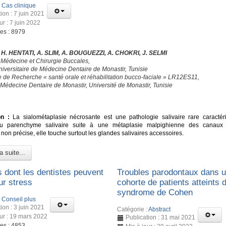
:
Cas clinique
ion : 7 juin 2021
ur : 7 juin 2022
ges : 8979
, H. HENTATI, A. SLIM, A. BOUGUEZZI, A. CHOKRI, J. SELMI
 Médecine et Chirurgie Buccales,
niversitaire de Médecine Dentaire de Monastir, Tunisie
e de Recherche « santé orale et réhabilitation bucco-faciale » LR12ES11,
 Médecine Dentaire de Monastir, Université de Monastir, Tunisie
É
on :
La sialométaplasie nécrosante est une pathologie salivaire rare caractér
u parenchyme salivaire suite à une métaplasie malpighienne des canaux e
 non précise, elle touche surtout les glandes salivaires accessoires.
a suite...
s dont les dentistes peuvent
Troubles parodontaux dans 
ur stress
cohorte de patients atteints 
syndrome de Cohen
:
Conseil plus
ion : 3 juin 2021
Catégorie :
Abstract
our : 19 mars 2022
Publication : 31 mai 2021
ges : 4853