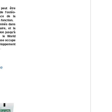
 peut être
e l'ostéo-
ace de la
 fonction.
minés dans
aire, et la
ion jusqu’à
n le World
euse occupe
eloppement
.
re