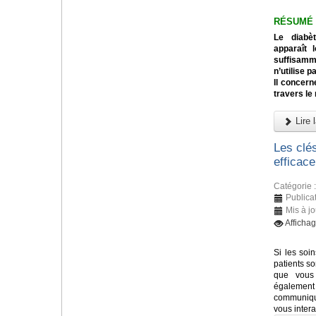
RÉSUMÉ
Le diabè
apparaît 
suffisamm
n’utilise p
Il concern
travers le
Lire l
Les clé
efficace
Catégorie 
Publica
Mis à jo
Afficha
Si les soi
patients so
que vous 
également 
communiqué
vous inter