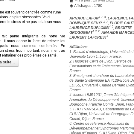
Mis à jour : 29 avril 2022
Affichages : 1780
rie est souvent identifiée comme l'une
ions les plus stressantes. Voici
1 2 3
ARNAUD LAFON
,
LAURENCE FA
er le stress et ne pas le laisser vous
1 2 7
DOMINIQUE SEUX
,
ELODIE GAUT
4 5
LAURENCE DUPLOMB
,
BRIGITTE
1 2 7
GROGOGEAT
,
ANAHIDE MARCE
 fait partie intégrante de notre vie
1
LAURENT LAFOREST
e. Il nous donne la force de relever les
xquels nous sommes confrontés. En
Affiliations
un stress trop important, notamment au
1. Faculté d'odontologie, Université de 
ut entraîner des problèmes de santé.
Université Lyon 1, Lyon, France.
2. Hospices Civils de Lyon, Service de
a suite...
Consultations et de Traitements Dentair
France.
3. Enseignant chercheur du Laboratoir
de Santé Systémique EA 4129-Ecole Do
EDISS, Université Claude Bernard Lyon
France.
4. Inserm UMR1231, Team Génétique d
Anomalies du Développement, Universi
Bourgogne Franche Comté, Dijon, Fran
5. FHU TRANSLAD, Département de Gé
CHU Dijon, Université de Bourgogne F
Comté, Dijon, France.
6. Centre de référence Anomalies du
Développement et Syndromes Malformat
Hôpital d'Enfants, CHU Dijon, Dijon, Fr