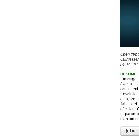
Chen YW, S
Quintessenc
j.qi.a44465
RÉSUMÉ
L'intellig
éventail
continuen
L'évolution
data, ce 
fiables et
décision. C
et passe e
manière don
Lire l