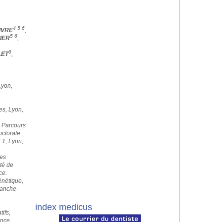
4 5 6
IVRE
,
5 6
IER
,
8
LET
,
Lyon,
es, Lyon,
e Parcours
ctorale
 1, Lyon,
es
té de
ce.
nétique,
ranche-
index medicus
ifs,
ance.