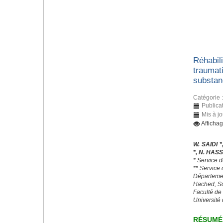
Réhabili
traumat
substan
Catégorie 
Publica
Mis à j
Afficha
W. SAIDI *
*, N. HAS
* Service d
** Service
Départeme
Hached, S
Faculté de
Université
RÉSUMÉ