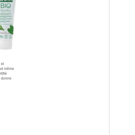
 et
and même
tifié
a donne