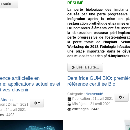
RÉSUMÉ
a suite...
La perte biologique des implants
causée par une perte progressive d
intégration après la mise en pl
restauration prothétique et sa mise en
De nombreux éléments ont été incri
la destruction osseuse péri-implant
perte progressive de l’ostéo-intégrat
la perte totale de l’implant. Selo
Workshop de 2018, l’étiologie infecti
une place importante dans le dév
des mucosites et des péri-implantites
Lire la suite...
gence artificielle en
Dentifrice GUM BIO: premiè
rie: applications actuelles et
référence certifiée Bio
tives d'avenir
Catégorie :
Nouveauté
Publication : 21 avril 2021
:
Abstract
Mis à jour : 21 avril 2021
ion : 24 avril 2021
Affichages : 2443
ur : 24 avril 2021
ges : 4493