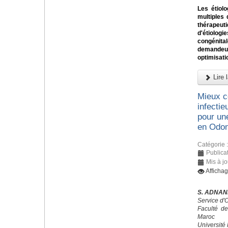
Les étiol
multiples 
thérapeu
d'étiolog
congénit
demandeur
optimisatio
Lire l
Mieux c
infectie
pour un
en Odont
Catégorie 
Publica
Mis à j
Afficha
S. ADNANE
Service d'
Faculté d
Maroc
Université 