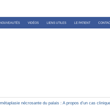
NOUVEAUTÉS
VIDÉOS
LIENS UTILES
LE PATIENT
CONTA
ométaplasie nécrosante du palais : A propos d’un cas cliniqu