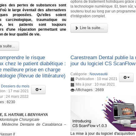
options de traitement holistiques grâce 
ogies des pertes de substances sont
la technologie numérique. Et, bien sûr,
d’où le large éventail des alternatives
soutenu tout au long par un programme
tiques proposées. Qu’elles soient
d'intégration complet.
ies carcinologique, traumatique ou
ale, les patients sont toujours
Lire la suite...
s d’une réparation permettant une
n de leur qualité de vie.
a suite...
omprendre le risque
Carestream Dental publie la
ux chez le patient diabétique :
jour du logiciel CS ScanFlow
e meilleure prise en charge
Catégorie :
Nouveauté
ologie (Revue de littérature)
Publication : 10 mai 2021
Mis à jour : 10 mai 2021
:
Dossiers du mois
Affichages : 2669
tion : 17 mai 2021
our : 24 mars 2022
ges : 8230
, S. HAITAMI, I. BENYAHYA
Odontologie Chirurgicale
e Médecine Dentaire de Casablanca –
La mise à jour du logiciel d'acquisitio
Hassan II