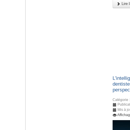
Lire l
L'intelli
dentiste
perspec
Catégorie 
Publicat
Mis à jo
Afficha