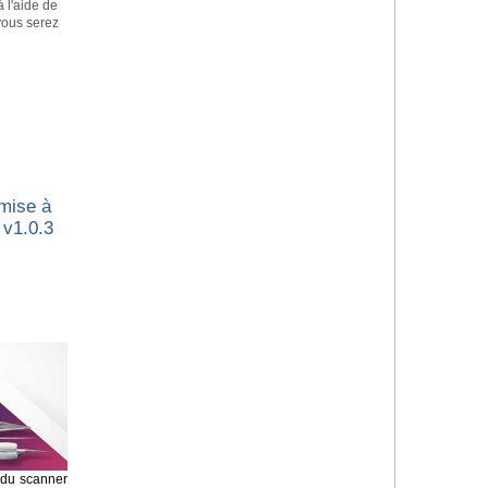
à l'aide de
 vous serez
 mise à
 v1.0.3
n du scanner