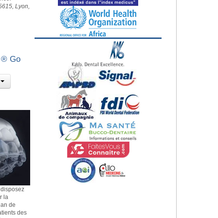
5615, Lyon,
n ® Go
 disposez
r la
lan de
patients des