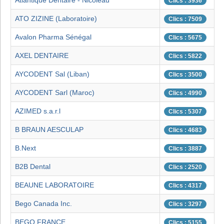
Atlantique Dentaire - Nicoleau
Clics : 3936
ATO ZIZINE (Laboratoire)
Clics : 7509
Avalon Pharma Sénégal
Clics : 5675
AXEL DENTAIRE
Clics : 5822
AYCODENT Sal (Liban)
Clics : 3500
AYCODENT Sarl (Maroc)
Clics : 4990
AZIMED s.a.r.l
Clics : 5307
B BRAUN AESCULAP
Clics : 4683
B.Next
Clics : 3887
B2B Dental
Clics : 2520
BEAUNE LABORATOIRE
Clics : 4317
Bego Canada Inc.
Clics : 3297
BEGO FRANCE
Clics : 5155