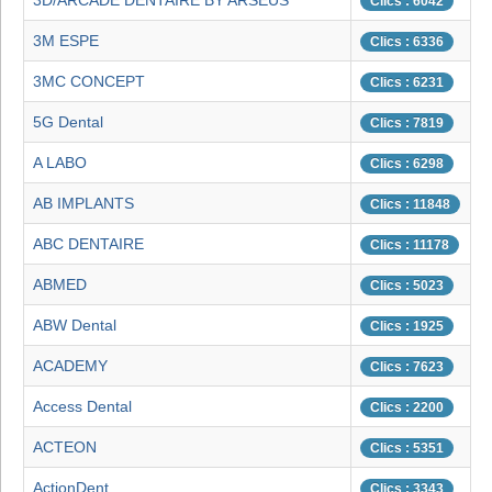
3D/ARCADE DENTAIRE BY ARSEUS
Clics : 6042
3M ESPE
Clics : 6336
3MC CONCEPT
Clics : 6231
5G Dental
Clics : 7819
A LABO
Clics : 6298
AB IMPLANTS
Clics : 11848
ABC DENTAIRE
Clics : 11178
ABMED
Clics : 5023
ABW Dental
Clics : 1925
ACADEMY
Clics : 7623
Access Dental
Clics : 2200
ACTEON
Clics : 5351
ActionDent
Clics : 3343