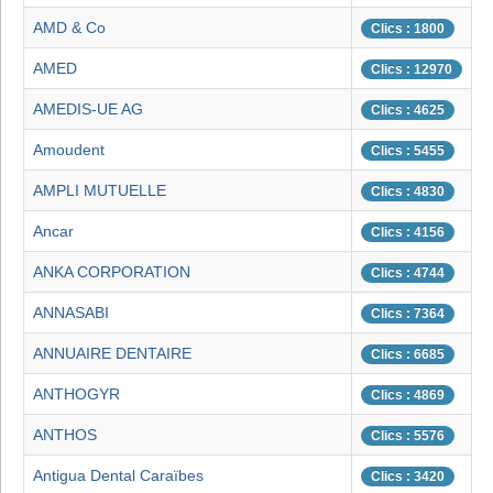
AMD & Co
Clics : 1800
AMED
Clics : 12970
AMEDIS-UE AG
Clics : 4625
Amoudent
Clics : 5455
AMPLI MUTUELLE
Clics : 4830
Ancar
Clics : 4156
ANKA CORPORATION
Clics : 4744
ANNASABI
Clics : 7364
ANNUAIRE DENTAIRE
Clics : 6685
ANTHOGYR
Clics : 4869
ANTHOS
Clics : 5576
Antigua Dental Caraïbes
Clics : 3420