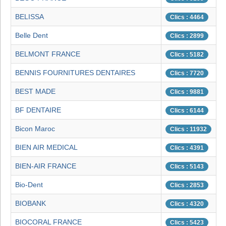
BELISSA
Clics : 4464
Belle Dent
Clics : 2899
BELMONT FRANCE
Clics : 5182
BENNIS FOURNITURES DENTAIRES
Clics : 7720
BEST MADE
Clics : 9881
BF DENTAIRE
Clics : 6144
Bicon Maroc
Clics : 11932
BIEN AIR MEDICAL
Clics : 4391
BIEN-AIR FRANCE
Clics : 5143
Bio-Dent
Clics : 2853
BIOBANK
Clics : 4320
BIOCORAL FRANCE
Clics : 5423