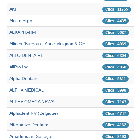
AKI
Clics : 11955
Akio design
Clics : 4435
ALKAPHARM
Clics : 5627
Allidex (Bureau) - Anne Meignan & Cie
Clics : 4069
ALLO DENTAIRE
Clics : 6304
AllPro Inc.
Clics : 4060
Alpha Dentaire
Clics : 5811
ALPHA MEDICAL
Clics : 5998
ALPHA OMEGA NEWS
Clics : 7143
Alphadent NV (Belgique)
Clics : 4747
Alternative Dentaire
Clics : 4162
Amadeus art Senegal
Clics : 3193