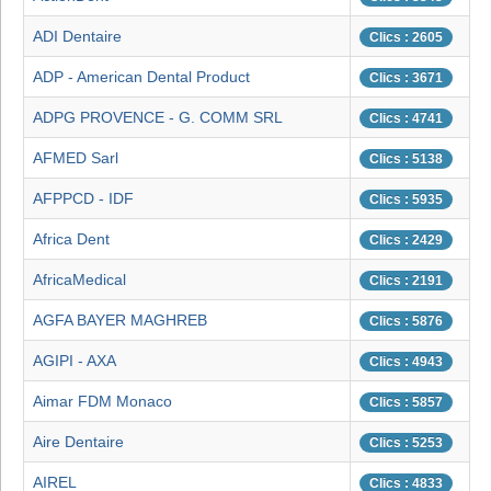
ADI Dentaire
Clics : 2605
ADP - American Dental Product
Clics : 3671
ADPG PROVENCE - G. COMM SRL
Clics : 4741
AFMED Sarl
Clics : 5138
AFPPCD - IDF
Clics : 5935
Africa Dent
Clics : 2429
AfricaMedical
Clics : 2191
AGFA BAYER MAGHREB
Clics : 5876
AGIPI - AXA
Clics : 4943
Aimar FDM Monaco
Clics : 5857
Aire Dentaire
Clics : 5253
AIREL
Clics : 4833