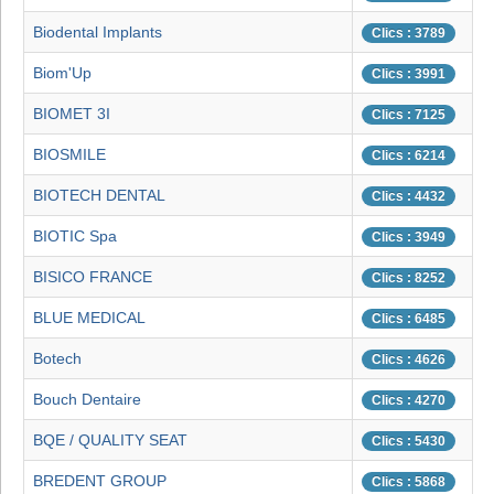
Biodental Implants
Clics : 3789
Biom'Up
Clics : 3991
BIOMET 3I
Clics : 7125
BIOSMILE
Clics : 6214
BIOTECH DENTAL
Clics : 4432
BIOTIC Spa
Clics : 3949
BISICO FRANCE
Clics : 8252
BLUE MEDICAL
Clics : 6485
Botech
Clics : 4626
Bouch Dentaire
Clics : 4270
BQE / QUALITY SEAT
Clics : 5430
BREDENT GROUP
Clics : 5868