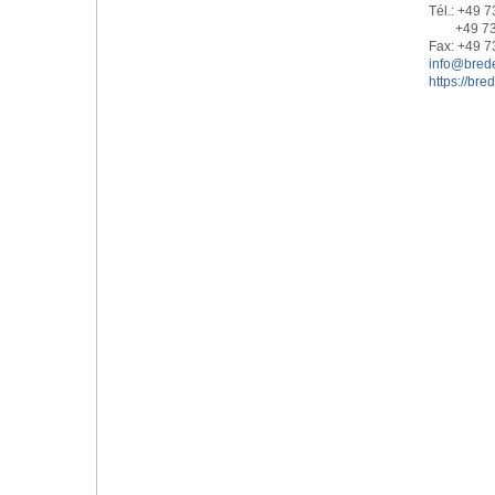
Tél.: +49 
+49 730
Fax: +49 7
info@bred
https://bre