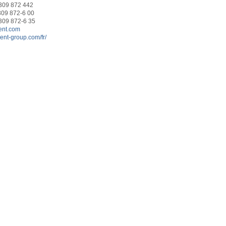
7309 872 442
9 872-6 00
309 872-6 35
ent.com
dent-group.com/fr/