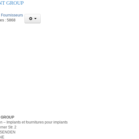
NT GROUP
:
Fournisseurs
ges : 5868
 GROUP
n – Implants et fournitures pour implants
ner Str. 2
 SENDEN
NE