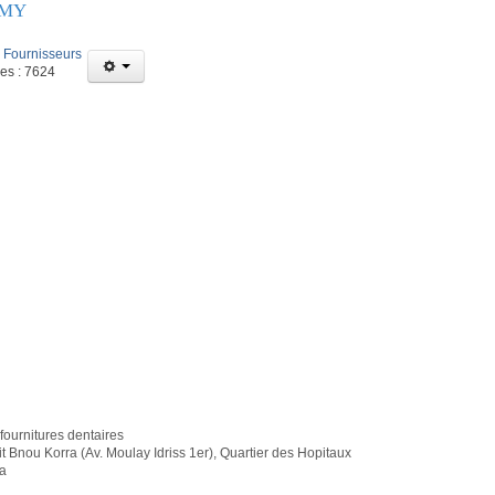
MY
:
Fournisseurs
ges : 7624
 fournitures dentaires
t Bnou Korra (Av. Moulay Idriss 1er), Quartier des Hopitaux
a