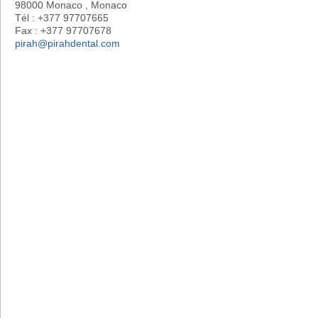
98000 Monaco , Monaco
Tél : +377 97707665
Fax : +377 97707678
pirah@pirahdental.com