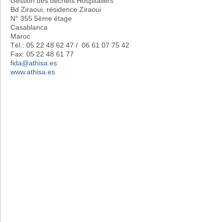
Gestion des déchets Hospitaliers
Bd Ziraoui, résidence Ziraoui
N° 355 5ème étage
Casablanca
Maroc
Tél.: 05 22 48 62 47 / 06 61 07 75 42
Fax: 05 22 48 61 77
fida@athisa.es
www.athisa.es