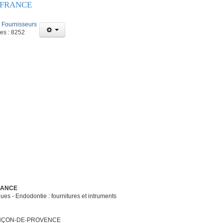
 FRANCE
:
Fournisseurs
ges : 8252
RANCE
ues - Endodontie : fournitures et intruments
ANÇON-DE-PROVENCE