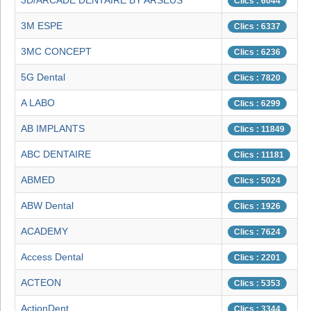
3D/ARCADE DENTAIRE BY ARSEUS
Clics : 6044
3M ESPE
Clics : 6337
3MC CONCEPT
Clics : 6236
5G Dental
Clics : 7820
A LABO
Clics : 6299
AB IMPLANTS
Clics : 11849
ABC DENTAIRE
Clics : 11181
ABMED
Clics : 5024
ABW Dental
Clics : 1926
ACADEMY
Clics : 7624
Access Dental
Clics : 2201
ACTEON
Clics : 5353
ActionDent
Clics : 3344