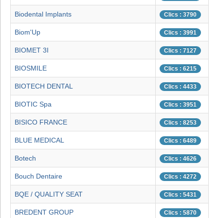
Biodental Implants
Clics : 3790
Biom'Up
Clics : 3991
BIOMET 3I
Clics : 7127
BIOSMILE
Clics : 6215
BIOTECH DENTAL
Clics : 4433
BIOTIC Spa
Clics : 3951
BISICO FRANCE
Clics : 8253
BLUE MEDICAL
Clics : 6489
Botech
Clics : 4626
Bouch Dentaire
Clics : 4272
BQE / QUALITY SEAT
Clics : 5431
BREDENT GROUP
Clics : 5870