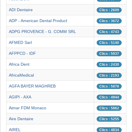
ADI Dentaire
Clics : 2609
ADP - American Dental Product
Clics : 3672
ADPG PROVENCE - G. COMM SRL
Clics : 4743
AFMED Sarl
Clics : 5140
AFPPCD - IDF
Clics : 5937
Africa Dent
Clics : 2430
AfricaMedical
Clics : 2193
AGFA BAYER MAGHREB
Clics : 5878
AGIPI - AXA
Clics : 4944
Aimar FDM Monaco
Clics : 5862
Aire Dentaire
Clics : 5255
AIREL
Clics : 4834