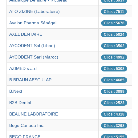
Atlantique Dentaire - Nicoleau
Clics : 3937
ATO ZIZINE (Laboratoire)
Clics : 7511
Avalon Pharma Sénégal
Clics : 5676
AXEL DENTAIRE
Clics : 5824
AYCODENT Sal (Liban)
Clics : 3502
AYCODENT Sarl (Maroc)
Clics : 4992
AZIMED s.a.r.l
Clics : 5308
B BRAUN AESCULAP
Clics : 4685
B.Next
Clics : 3889
B2B Dental
Clics : 2523
BEAUNE LABORATOIRE
Clics : 4318
Bego Canada Inc.
Clics : 3298
BEGO FRANCE
Clics : 5155