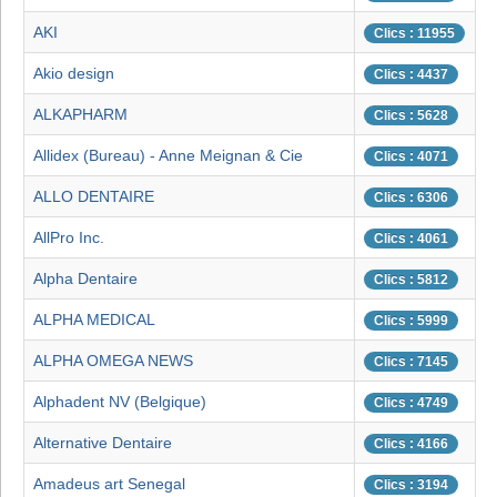
AKI
Clics : 11955
Akio design
Clics : 4437
ALKAPHARM
Clics : 5628
Allidex (Bureau) - Anne Meignan & Cie
Clics : 4071
ALLO DENTAIRE
Clics : 6306
AllPro Inc.
Clics : 4061
Alpha Dentaire
Clics : 5812
ALPHA MEDICAL
Clics : 5999
ALPHA OMEGA NEWS
Clics : 7145
Alphadent NV (Belgique)
Clics : 4749
Alternative Dentaire
Clics : 4166
Amadeus art Senegal
Clics : 3194