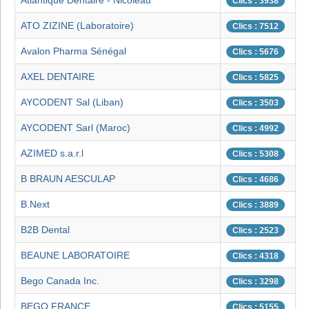
Atlantique Dentaire - Nicoleau
Clics : 3938
ATO ZIZINE (Laboratoire)
Clics : 7512
Avalon Pharma Sénégal
Clics : 5676
AXEL DENTAIRE
Clics : 5825
AYCODENT Sal (Liban)
Clics : 3503
AYCODENT Sarl (Maroc)
Clics : 4992
AZIMED s.a.r.l
Clics : 5308
B BRAUN AESCULAP
Clics : 4686
B.Next
Clics : 3889
B2B Dental
Clics : 2523
BEAUNE LABORATOIRE
Clics : 4318
Bego Canada Inc.
Clics : 3298
BEGO FRANCE
Clics : 5155