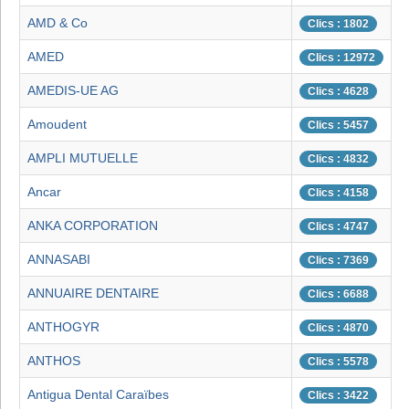
AMD & Co
Clics : 1802
AMED
Clics : 12972
AMEDIS-UE AG
Clics : 4628
Amoudent
Clics : 5457
AMPLI MUTUELLE
Clics : 4832
Ancar
Clics : 4158
ANKA CORPORATION
Clics : 4747
ANNASABI
Clics : 7369
ANNUAIRE DENTAIRE
Clics : 6688
ANTHOGYR
Clics : 4870
ANTHOS
Clics : 5578
Antigua Dental Caraïbes
Clics : 3422