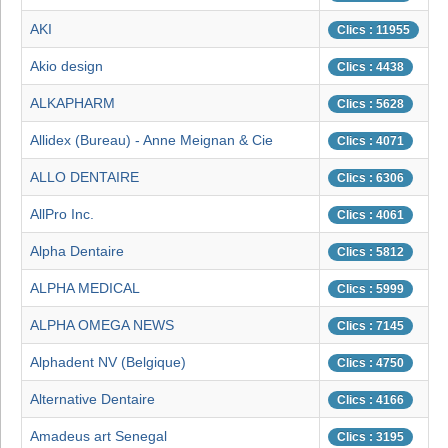
AKI
Clics : 11955
Akio design
Clics : 4438
ALKAPHARM
Clics : 5628
Allidex (Bureau) - Anne Meignan & Cie
Clics : 4071
ALLO DENTAIRE
Clics : 6306
AllPro Inc.
Clics : 4061
Alpha Dentaire
Clics : 5812
ALPHA MEDICAL
Clics : 5999
ALPHA OMEGA NEWS
Clics : 7145
Alphadent NV (Belgique)
Clics : 4750
Alternative Dentaire
Clics : 4166
Amadeus art Senegal
Clics : 3195