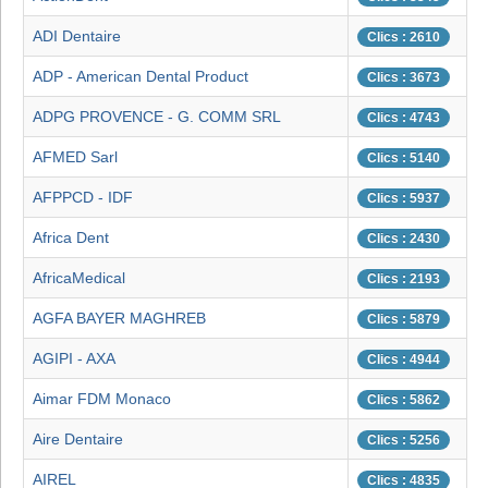
ADI Dentaire
Clics : 2610
ADP - American Dental Product
Clics : 3673
ADPG PROVENCE - G. COMM SRL
Clics : 4743
AFMED Sarl
Clics : 5140
AFPPCD - IDF
Clics : 5937
Africa Dent
Clics : 2430
AfricaMedical
Clics : 2193
AGFA BAYER MAGHREB
Clics : 5879
AGIPI - AXA
Clics : 4944
Aimar FDM Monaco
Clics : 5862
Aire Dentaire
Clics : 5256
AIREL
Clics : 4835