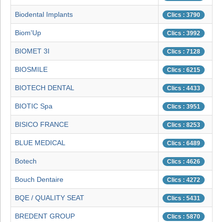
Biodental Implants
Clics : 3790
Biom'Up
Clics : 3992
BIOMET 3I
Clics : 7128
BIOSMILE
Clics : 6215
BIOTECH DENTAL
Clics : 4433
BIOTIC Spa
Clics : 3951
BISICO FRANCE
Clics : 8253
BLUE MEDICAL
Clics : 6489
Botech
Clics : 4626
Bouch Dentaire
Clics : 4272
BQE / QUALITY SEAT
Clics : 5431
BREDENT GROUP
Clics : 5870