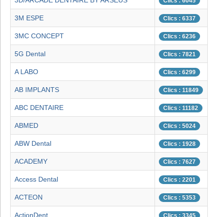
3D/ARCADE DENTAIRE BY ARSEUS
Clics : 6045
3M ESPE
Clics : 6337
3MC CONCEPT
Clics : 6236
5G Dental
Clics : 7821
A LABO
Clics : 6299
AB IMPLANTS
Clics : 11849
ABC DENTAIRE
Clics : 11182
ABMED
Clics : 5024
ABW Dental
Clics : 1928
ACADEMY
Clics : 7627
Access Dental
Clics : 2201
ACTEON
Clics : 5353
ActionDent
Clics : 3345