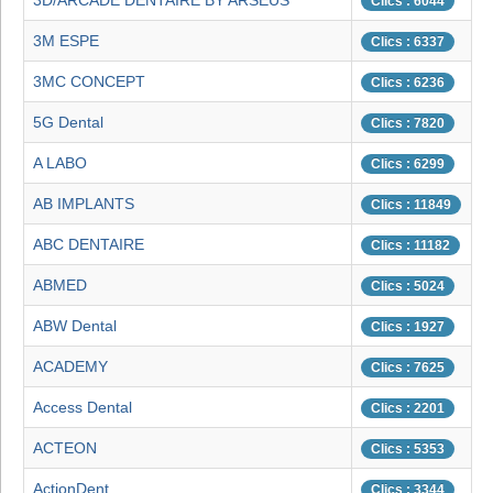
3D/ARCADE DENTAIRE BY ARSEUS
Clics : 6044
3M ESPE
Clics : 6337
3MC CONCEPT
Clics : 6236
5G Dental
Clics : 7820
A LABO
Clics : 6299
AB IMPLANTS
Clics : 11849
ABC DENTAIRE
Clics : 11182
ABMED
Clics : 5024
ABW Dental
Clics : 1927
ACADEMY
Clics : 7625
Access Dental
Clics : 2201
ACTEON
Clics : 5353
ActionDent
Clics : 3344