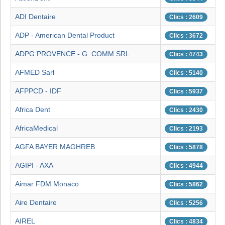
ADI Dentaire
Clics : 2609
ADP - American Dental Product
Clics : 3672
ADPG PROVENCE - G. COMM SRL
Clics : 4743
AFMED Sarl
Clics : 5140
AFPPCD - IDF
Clics : 5937
Africa Dent
Clics : 2430
AfricaMedical
Clics : 2193
AGFA BAYER MAGHREB
Clics : 5878
AGIPI - AXA
Clics : 4944
Aimar FDM Monaco
Clics : 5862
Aire Dentaire
Clics : 5256
AIREL
Clics : 4834