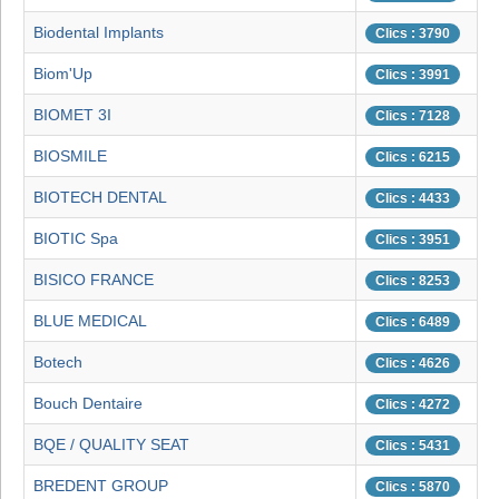
Biodental Implants
Clics : 3790
Biom'Up
Clics : 3991
BIOMET 3I
Clics : 7128
BIOSMILE
Clics : 6215
BIOTECH DENTAL
Clics : 4433
BIOTIC Spa
Clics : 3951
BISICO FRANCE
Clics : 8253
BLUE MEDICAL
Clics : 6489
Botech
Clics : 4626
Bouch Dentaire
Clics : 4272
BQE / QUALITY SEAT
Clics : 5431
BREDENT GROUP
Clics : 5870