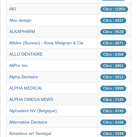
AKI
Clics : 11955
Akio design
Clics : 4437
ALKAPHARM
Clics : 5628
Allidex (Bureau) - Anne Meignan & Cie
Clics : 4071
ALLO DENTAIRE
Clics : 6306
AllPro Inc.
Clics : 4061
Alpha Dentaire
Clics : 5812
ALPHA MEDICAL
Clics : 5999
ALPHA OMEGA NEWS
Clics : 7145
Alphadent NV (Belgique)
Clics : 4749
Alternative Dentaire
Clics : 4166
Amadeus art Senegal
Clics : 3194