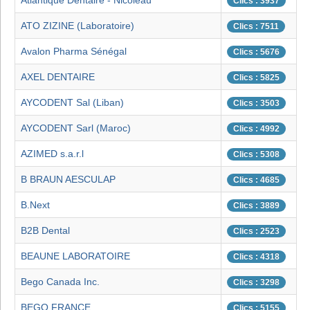
Atlantique Dentaire - Nicoleau
Clics : 3937
ATO ZIZINE (Laboratoire)
Clics : 7511
Avalon Pharma Sénégal
Clics : 5676
AXEL DENTAIRE
Clics : 5825
AYCODENT Sal (Liban)
Clics : 3503
AYCODENT Sarl (Maroc)
Clics : 4992
AZIMED s.a.r.l
Clics : 5308
B BRAUN AESCULAP
Clics : 4685
B.Next
Clics : 3889
B2B Dental
Clics : 2523
BEAUNE LABORATOIRE
Clics : 4318
Bego Canada Inc.
Clics : 3298
BEGO FRANCE
Clics : 5155