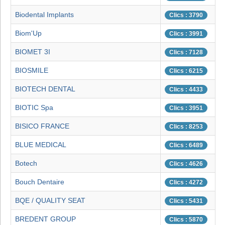
Biodental Implants
Clics : 3790
Biom'Up
Clics : 3991
BIOMET 3I
Clics : 7128
BIOSMILE
Clics : 6215
BIOTECH DENTAL
Clics : 4433
BIOTIC Spa
Clics : 3951
BISICO FRANCE
Clics : 8253
BLUE MEDICAL
Clics : 6489
Botech
Clics : 4626
Bouch Dentaire
Clics : 4272
BQE / QUALITY SEAT
Clics : 5431
BREDENT GROUP
Clics : 5870