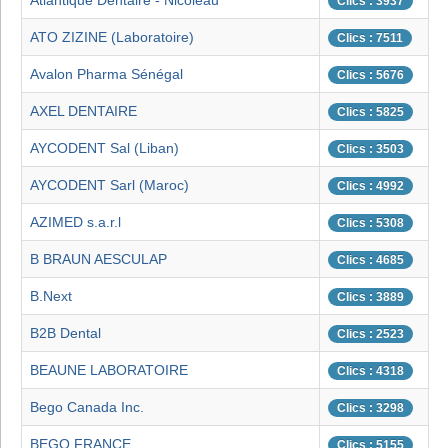
Atlantique Dentaire - Nicoleau
Clics : 3937
ATO ZIZINE (Laboratoire)
Clics : 7511
Avalon Pharma Sénégal
Clics : 5676
AXEL DENTAIRE
Clics : 5825
AYCODENT Sal (Liban)
Clics : 3503
AYCODENT Sarl (Maroc)
Clics : 4992
AZIMED s.a.r.l
Clics : 5308
B BRAUN AESCULAP
Clics : 4685
B.Next
Clics : 3889
B2B Dental
Clics : 2523
BEAUNE LABORATOIRE
Clics : 4318
Bego Canada Inc.
Clics : 3298
BEGO FRANCE
Clics : 5155