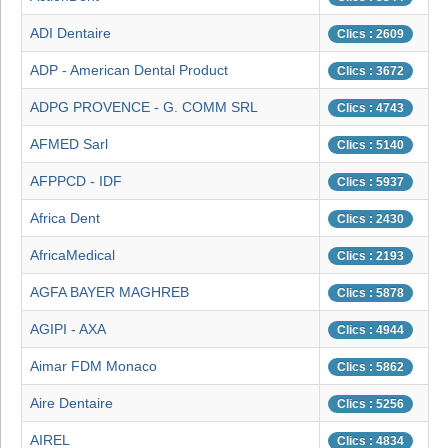
ADI Dentaire
Clics : 2609
ADP - American Dental Product
Clics : 3672
ADPG PROVENCE - G. COMM SRL
Clics : 4743
AFMED Sarl
Clics : 5140
AFPPCD - IDF
Clics : 5937
Africa Dent
Clics : 2430
AfricaMedical
Clics : 2193
AGFA BAYER MAGHREB
Clics : 5878
AGIPI - AXA
Clics : 4944
Aimar FDM Monaco
Clics : 5862
Aire Dentaire
Clics : 5256
AIREL
Clics : 4834