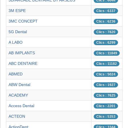
3D/ARCADE DENTAIRE BY ARSEUS
Clics : 6044
3M ESPE
Clics : 6337
3MC CONCEPT
Clics : 6236
5G Dental
Clics : 7820
A LABO
Clics : 6299
AB IMPLANTS
Clics : 11849
ABC DENTAIRE
Clics : 11182
ABMED
Clics : 5024
ABW Dental
Clics : 1927
ACADEMY
Clics : 7625
Access Dental
Clics : 2201
ACTEON
Clics : 5353
ActionDent
Clics : 3344