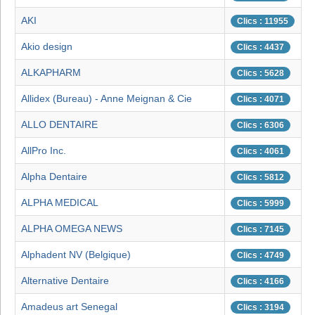
AKI
Clics : 11955
Akio design
Clics : 4437
ALKAPHARM
Clics : 5628
Allidex (Bureau) - Anne Meignan & Cie
Clics : 4071
ALLO DENTAIRE
Clics : 6306
AllPro Inc.
Clics : 4061
Alpha Dentaire
Clics : 5812
ALPHA MEDICAL
Clics : 5999
ALPHA OMEGA NEWS
Clics : 7145
Alphadent NV (Belgique)
Clics : 4749
Alternative Dentaire
Clics : 4166
Amadeus art Senegal
Clics : 3194