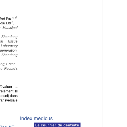
c d
Wei Wu
,
b
-xu Liu
,
o Municipal
 Shandong
al Tissue
 Laboratory
egeneration,
, Shandong
ong, China
ng People's
'évaluer la
élément III
onsei) dans
ansversale
index medicus