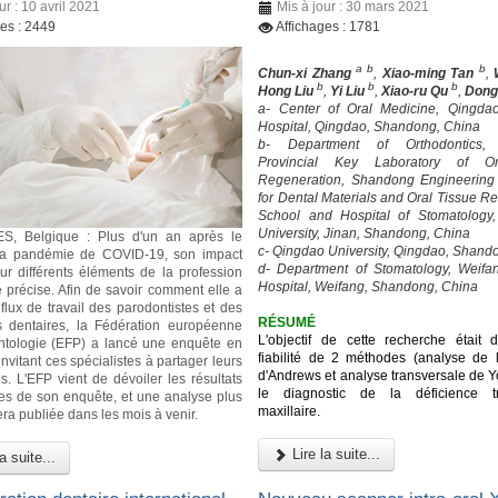
ur : 10 avril 2021
Mis à jour : 30 mars 2021
ges : 2449
Affichages : 1781
a b
b
Chun-xi Zhang
,
Xiao-ming Tan
,
b
b
b
Hong Liu
,
Yi Liu
,
Xiao-ru Qu
,
Dong
a- Center of Oral Medicine, Qingda
Hospital, Qingdao, Shandong, China
b- Department of Orthodontics,
Provincial Key Laboratory of Or
Regeneration, Shandong Engineering
for Dental Materials and Oral Tissue R
School and Hospital of Stomatology
University, Jinan, Shandong, China
, Belgique : Plus d'un an après le
c- Qingdao University, Qingdao, Shand
la pandémie de COVID-19, son impact
d- Department of Stomatology, Weifa
ur différents éléments de la profession
Hospital, Weifang, Shandong, China
e précise. Afin de savoir comment elle a
 flux de travail des parodontistes et des
RÉSUMÉ
s dentaires, la Fédération européenne
L'objectif de cette recherche était d
ntologie (EFP) a lancé une enquête en
fiabilité de 2 méthodes (analyse de l'
nvitant ces spécialistes à partager leurs
d'Andrews et analyse transversale de Y
s. L'EFP vient de dévoiler les résultats
le diagnostic de la déficience tr
res de son enquête, et une analyse plus
maxillaire.
era publiée dans les mois à venir.
Lire la suite...
a suite...