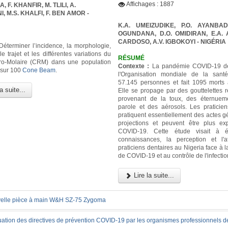
Affichages : 1887
 F. KHANFIR, M. TLILI, A.
 M.S. KHALFI, F. BEN AMOR -
K.A. UMEIZUDIKE, P.O. AYANBAD
OGUNDANA, D.O. OMIDIRAN, E.A. A
CARDOSO, A.V. IGBOKOYI
- NIGÉRIA
éterminer l’incidence, la morphologie,
 le trajet et les différentes variations du
RÉSUMÉ
ro-Molaire (CRM) dans une population
Contexte :
La pandémie COVID-19 dé
 sur 100
Cone Beam
.
l'Organisation mondiale de la sant
57.145 personnes et fait 1095 morts 
a suite...
Elle se propage par des gouttelettes r
provenant de la toux, des éternuem
parole et des aérosols. Les praticien
pratiquent essentiellement des actes g
projections et peuvent être plus e
COVID-19. Cette étude visait à é
connaissances, la perception et l'a
praticiens dentaires au Nigeria face à
de COVID-19 et au contrôle de l'infectio
Lire la suite...
elle pièce à main W&H SZ-75 Zygoma
uation des directives de prévention COVID-19 par les organismes professionnels d