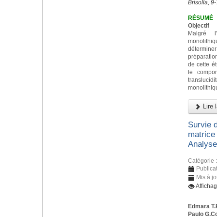
Brisolla, 9
RÉSUMÉ
Objectif
Malgré l
monolith
déterminer 
préparatio
de cette ét
le compor
transluc
monolithiq
Lire l
Survie 
matrice 
Analyses
Catégorie 
Publicat
Mis à jo
Afficha
Edmara T.
Paulo G.C