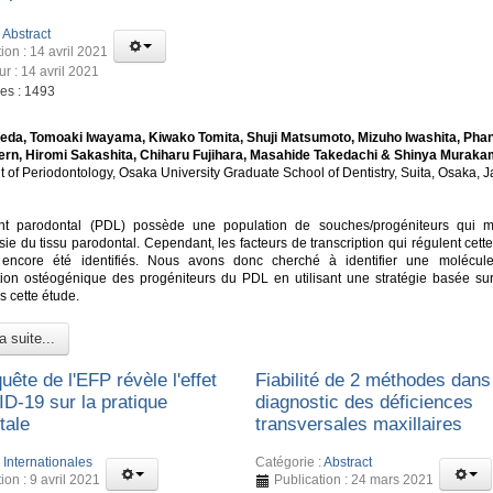
:
Abstract
ion : 14 avril 2021
ur : 14 avril 2021
ges : 1493
eda, Tomoaki Iwayama, Kiwako Tomita, Shuji Matsumoto, Mizuho Iwashita, Pha
ern, Hiromi Sakashita, Chiharu Fujihara, Masahide Takedachi & Shinya Muraka
 of Periodontology, Osaka University Graduate School of Dentistry, Suita, Osaka, 
nt parodontal (PDL) possède une population de souches/progéniteurs qui m
ie du tissu parodontal. Cependant, les facteurs de transcription qui régulent cett
 encore été identifiés. Nous avons donc cherché à identifier une molécul
ation ostéogénique des progéniteurs du PDL en utilisant une stratégie basée su
s cette étude.
a suite...
ête de l'EFP révèle l'effet
Fiabilité de 2 méthodes dans
D-19 sur la pratique
diagnostic des déficiences
tale
transversales maxillaires
:
Internationales
Catégorie :
Abstract
ion : 9 avril 2021
Publication : 24 mars 2021