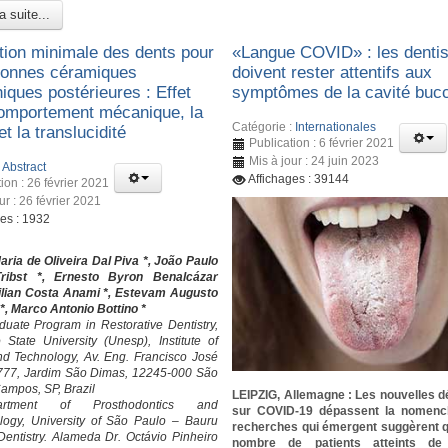
a suite...
tion minimale des dents pour
«Langue COVID» : les denti
ronnes céramiques
doivent rester attentifs aux
iques postérieures : Effet
symptômes de la cavité buc
comportement mécanique, la
Catégorie :
Internationales
 et la translucidité
Publication : 6 février 2021
Mis à jour : 24 juin 2023
:
Abstract
Affichages : 39144
ion : 26 février 2021
ur : 26 février 2021
ges : 1932
ia de Oliveira Dal Piva *, João Paulo
ribst *, Ernesto Byron Benalcázar
Lilian Costa Anami *, Estevam Augusto
*, Marco Antonio Bottino *
uate Program in Restorative Dentistry,
State University (Unesp), Institute of
d Technology, Av. Eng. Francisco José
 777, Jardim São Dimas, 12245-000 São
ampos, SP, Brazil
LEIPZIG, Allemagne : Les nouvelles 
rtment of Prosthodontics and
sur COVID-19 dépassent la nomencl
logy, University of São Paulo – Bauru
recherches qui émergent suggèrent 
Dentistry. Alameda Dr. Octávio Pinheiro
nombre de patients atteints de