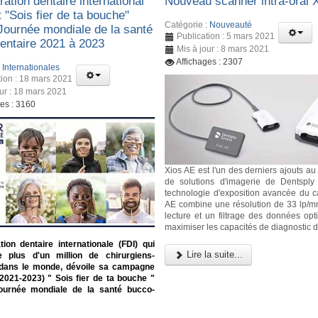
ation dentaire international
Nouveau scanner intra-oral 
t "Sois fier de ta bouche"
Catégorie :
Nouveauté
 Journée mondiale de la santé
Publication : 5 mars 2021
entaire 2021 à 2023
Mis à jour : 8 mars 2021
Affichages : 2307
:
Internationales
tion : 18 mars 2021
our : 18 mars 2021
ges : 3160
Xios AE est l'un des derniers ajouts au 
de solutions d'imagerie de Dentsply
technologie d'exposition avancée du c
AE combine une résolution de 33 lp/
lecture et un filtrage des données opt
maximiser les capacités de diagnostic d
ion dentaire internationale (FDI) qui
Lire la suite...
e plus d'un million de chirurgiens-
 dans le monde, dévoile sa campagne
(2021-2023) " Sois fier de ta bouche "
ournée mondiale de la santé bucco-