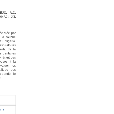
EJO, A.C.
KAJI, J.T.
clarée par
é a touché
au Nigeria.
espiratoires
ents, de la
s dentaires
énérant des
xposés à la
valuer les
ttitude des
 la pandémie
n.
e la