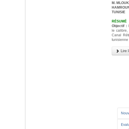
M. MLOUKA,
HAMROUNI,
TUNISIE
RÉSUMÉ
Objectif :
D
le calibre,
Canal Rét
tunisienne
Lire l
Nouv
Eval