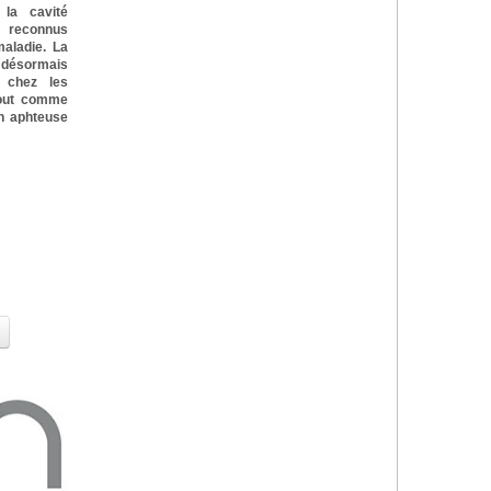
la cavité
 reconnus
aladie. La
e désormais
 chez les
tout comme
on aphteuse