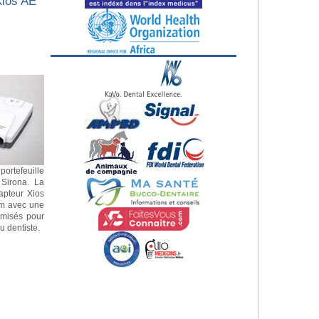
Xios AE
portefeuille
 Sirona. La
apteur Xios
mm avec une
imisés pour
u dentiste.