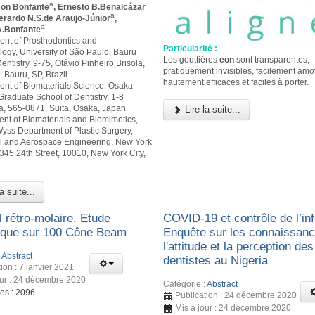
a
son Bonfante
, Ernesto B.Benalcázar
a
verardo N.S.de Araujo-Júnior
,
a
.Bonfante
ent of Prosthodontics and
Particularité :
logy, University of São Paulo, Bauru
Les gouttières
eon
sont transparentes,
entistry. 9-75, Otávio Pinheiro Brisola,
pratiquement invisibles, facilement amo
 Bauru, SP, Brazil
hautement efficaces et faciles à porter.
ent of Biomaterials Science, Osaka
Graduate School of Dentistry, 1-8
 565-0871, Suita, Osaka, Japan
Lire la suite...
ent of Biomaterials and Biomimetics,
yss Department of Plastic Surgery,
 and Aerospace Engineering, New York
 345 24th Street, 10010, New York City,
a suite...
 rétro-molaire. Etude
COVID-19 et contrôle de l’inf
ique sur 100 Cône Beam
Enquête sur les connaissanc
l'attitude et la perception des
:
Abstract
dentistes au Nigeria
ion : 7 janvier 2021
our : 24 décembre 2020
Catégorie :
Abstract
ges : 2096
Publication : 24 décembre 2020
Mis à jour : 24 décembre 2020