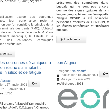
-75, 17012-901, Bauru, SP, Brazil
présentent des symptômes dans 
buccale qui ne sont pas encore
comme des signes typiques de la m
langue géographique que l'on appell
'utilisation accrue des couronnes
"langue COVID" a été observée
iques, leur performance reste à
personnes atteintes de COVID-19, 
lorsque l'on considère le principe de la
les lésions herpétiques et l'ulcérati
n minimale des dents (PMC). L'objectif
buccale.
ude était d'évaluer l'effet de la MTP sur
tement mécanique, la fiabilité et la
Lire la suite...
idité des couronnes céramiques
ues postérieures.
a suite...
des couronnes céramiques à
eon Aligner
en résine sur implant :
Catégorie :
Nouveauté
 in silico et de fatigue
Publication : 18 janvier 2021
Mis à jour : 9 mai 2021
:
Abstract
Affichages : 3073
ion : 27 janvier 2021
ur : 31 janvier 2021
ges : 1780
a
b
P.Bergamo
, Satoshi Yamaguchi
,
c
a
oelho
, Adolfo C.O.Lopes
,
Chunwoo