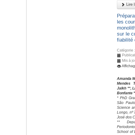
Lire l
Prépara
les cou
monolith
sur le 
fiabilité
Catégorie 
Publicat
Mis à jo
Afficha
Amanda Mar
Mendes T
Jalkh **, 
Bonfante *
* PhD Grad
São Paulo 
Science an
Longo, nº
José dos C
** Depa
Periodonto
School of 