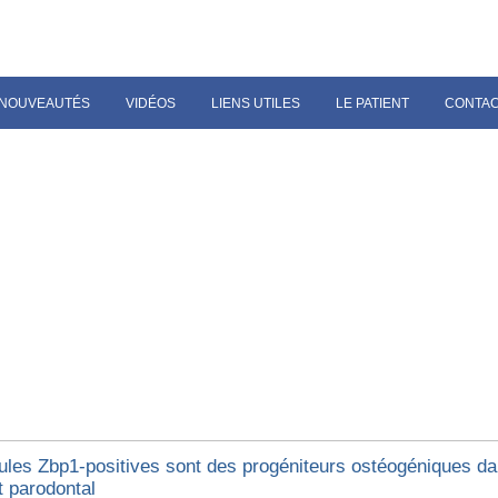
NOUVEAUTÉS
VIDÉOS
LIENS UTILES
LE PATIENT
CONTA
lules Zbp1-positives sont des progéniteurs ostéogéniques da
t parodontal