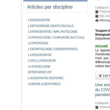
Articles par discipline
Catégorie 
Publicat
Mis à jo
L'ENDODONTIE
Afficha
L'ORTHOPEDIE DENTO-FACIALE
Tsugumi U
LA PARODONTIE / IMPLANTOLOGIE
Bhongsati
LA PATHOLOGIE / CHIRURGIE BUCCALE
Department
LA PROTHESE
RÉSUMÉ
L'ODONTOLOGIE CONSERVATRICE
Le ligame
l'homéostas
LA PEDODONTIE
n'ont pas
L'OCCLUSODONTIE
différenci
cellule dan
LA RADIOLOGIE
INTERVIEWS VIP
Lire l
L'ASSISTANTE DENTAIRE
CONSEILS DENTAIRES
Une enqu
du COVI
parodon
Catégorie 
Publicat