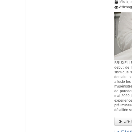
Mis à jo
Afficha
BRUXELLES
début de 
sismique s
dentaire s
affecté les
hygiéniste
de parodo
mai 2020, i
expérience
préliminai
détaillée s
Lire l