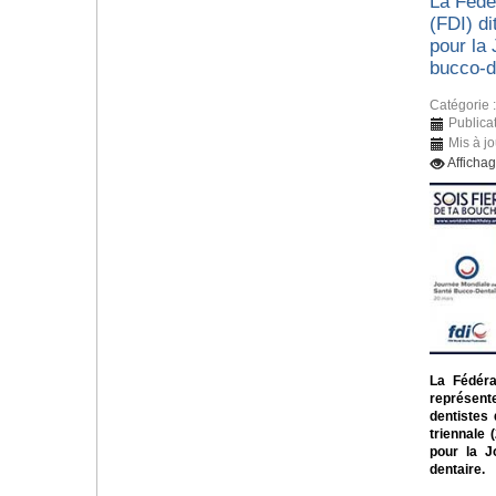
La Fédér
(FDI) di
pour la
bucco-d
Catégorie 
Publica
Mis à j
Afficha
La Fédérat
représent
dentistes
triennale 
pour la J
dentaire.