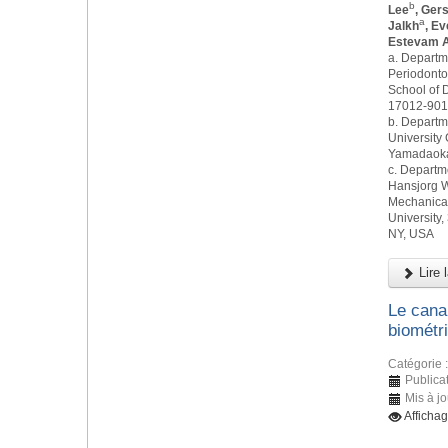
b
Lee
, Ger
a
Jalkh
, E
Estevam A
a. Departm
Periodonto
School of D
17012-901,
b. Departm
University 
Yamadaoka,
c. Departm
Hansjorg W
Mechanical
University,
NY, USA
Lire l
Le canal
biométr
Catégorie 
Publicat
Mis à j
Afficha