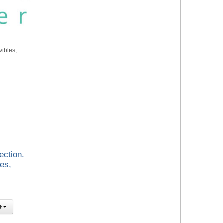
vibles,
ection.
es,