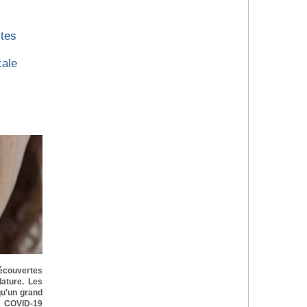
stes
cale
découvertes
ature. Les
qu'un grand
 COVID-19