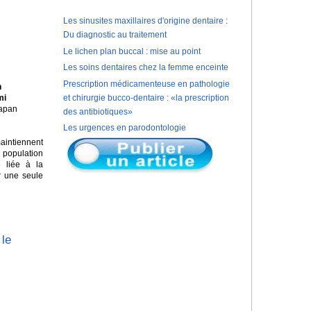
Les sinusites maxillaires d'origine dentaire :
Du diagnostic au traitement
Le lichen plan buccal : mise au point
Les soins dentaires chez la femme enceinte
Prescription médicamenteuse en pathologie
n
mi
et chirurgie bucco-dentaire : «la prescription
Japan
des antibiotiques»
Les urgences en parodontologie
aintiennent
e population
e liée à la
r une seule
 le