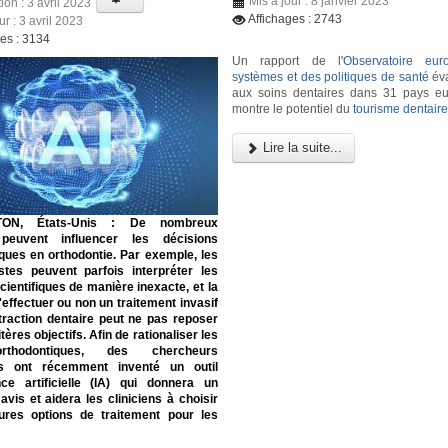
Mis à jour : 8 janvier 2023
ion : 3 avril 2023
Affichages : 2743
ur : 3 avril 2023
ges : 3134
Un rapport de l'
Observatoire eu
systèmes et des politiques de santé
éva
aux soins dentaires dans 31 pays e
montre le potentiel du
tourisme dentair
Lire la suite...
ON, États-Unis :
De nombreux
 peuvent influencer les décisions
ques en orthodontie. Par exemple, les
istes peuvent parfois interpréter les
ientifiques de manière inexacte, et la
'effectuer ou non un traitement invasif
traction dentaire peut ne pas reposer
tères objectifs. Afin de rationaliser les
rthodontiques, des chercheurs
ns ont récemment inventé un outil
ence artificielle (IA) qui donnera un
vis et aidera les cliniciens à choisir
eures options de traitement pour les