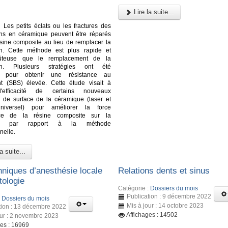
Lire la suite...
:
Les petits éclats ou les fractures des
ons en céramique peuvent être réparés
sine composite au lieu de remplacer la
ion. Cette méthode est plus rapide et
ûteuse que le remplacement de la
ion. Plusieurs stratégies ont été
s pour obtenir une résistance au
nt (SBS) élevée. Cette étude visait à
l'efficacité de certains nouveaux
s de surface de la céramique (laser et
niversel) pour améliorer la force
nce de la résine composite sur la
ue par rapport à la méthode
nelle.
a suite...
hniques d’anesthésie locale
Relations dents et sinus
tologie
Catégorie :
Dossiers du mois
Publication : 9 décembre 2022
:
Dossiers du mois
Mis à jour : 14 octobre 2023
tion : 13 décembre 2022
Affichages : 14502
our : 2 novembre 2023
ges : 16969