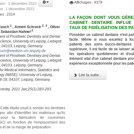
Affichages : 4379
tion : 1 décembre 2022
our : 1 décembre 2022
ges : 2314
LA FAÇON DONT VOUS GÉRE
CABINET DENTAIRE INFLUE
1
2, 3
Rauch
, Annett Schrock
, Oliver
TAUX DE FIDÉLISATION DES P
2
, Sebastian Hahnel
Posséder un cabinet dentaire n'est pa
nt of Prosthetic Dentistry and Dental
facile. Même si vous excellez à fo
cience, University of Leipzig, Liebigstr.
patients des soins bucco-dentaires
, 04103, Leipzig, Germany.
supérieure, il est facile de se laisser 
auch@medizin.uni-leipzig.de
.
les opérations quotidiennes et d'oubl
nt of Prosthetic Dentistry and Dental
élément vital d'un cabinet dentaire pr
cience, University of Leipzig, Liebigstr.
expérience exceptionnelle pour les pati
, 04103, Leipzig, Germany.
 for Medical Informatics, Statistics and
y (IMISE), University of Leipzig,
Lire la suite...
16-18, 04107, Leipzig, Germany.
nvestig. 2021 Jan;25(1):283-293.
Cette étude visait à sonder les dentistes
e afin d'identifier les matériaux qu'ils
 pour la fabrication de couronnes
(SC) en fonction de l'emplacement des
rs et de la marge de préparation.