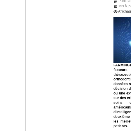
Publicat
Mis à jo
Afficha
FARMINGT
facteurs
thérapeuti
orthodont
données sc
décision d
ou une ex
sur des cri
soins o
américai
d'intellig
deuxième a
les meill
patients.