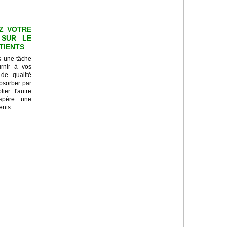
Z VOTRE
 SUR LE
ATIENTS
s une tâche
urnir à vos
 de qualité
absorber par
ier l'autre
ospère : une
ents.