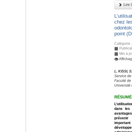
Lire l
L’utilis
chez les
odontolo
point (
Catégorie 
Publica
Mis à jo
Afficha
L. KISSI,
Service de
Faculté de
Université
RÉSUMÉ
L’utilisa
dans les 
avantage
prévenir
important 
développ