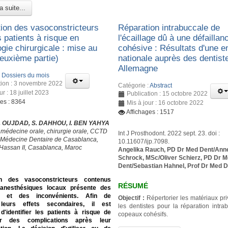
a suite...
ation des vasoconstricteurs
Réparation intrabuccale de
 patients à risque en
l'écaillage dû à une défaillan
gie chirurgicale : mise au
cohésive : Résultats d'une e
Deuxième partie)
nationale auprès des dentist
Allemagne
:
Dossiers du mois
tion : 3 novembre 2022
Catégorie :
Abstract
ur : 18 juillet 2023
Publication : 15 octobre 2022
ges : 8364
Mis à jour : 16 octobre 2022
Affichages : 1517
 S. OUJDAD, S. DAHHOU, I. BEN YAHYA
 médecine orale, chirurgie orale, CCTD
Int J Prosthodont. 2022 sept. 23. doi :
 Médecine Dentaire de Casablanca,
10.11607/ijp.7098.
 Hassan II, Casablanca, Maroc
Angelika Rauch, PD Dr Med Dent/Anne
Schrock, MSc/Oliver Schierz, PD Dr 
Dent/Sebastian Hahnel, Prof Dr Med 
tion des vasoconstricteurs contenus
RÉSUMÉ
anesthésiques locaux présente des
s et des inconvénients. Afin de
Objectif :
Répertorier les matériaux pri
 leurs effets secondaires, il est
les dentistes pour la réparation intra
d'identifier les patients à risque de
copeaux cohésifs.
er des complications après leur