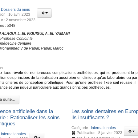
:
Dossiers du mois
ion : 10 avril 2023
our : 2 novembre 2023
ges : 5348
 ALAOUI, L. EL FIGUIGUI, A. EL YAMANI
 Prothèse Conjointe
 médecine dentaire
é Mohammed V de Rabat, Rabat, Maroc
n :
e fixée révèle de nombreuses complications prothétiques, qui se produisent le p
ation des principes de la réalisation aussi bien en clinique qu’au laboratoire ou par
nts critères de conception prothétique. Pour qu’une prothèse fixée soit réussie, il
nce et une rigueur particulière aux grands principes prothétiques.
a suite...
gence artificielle dans la
Les soins dentaires en Euro
rie : Rationaliser les soins
ils insuffisants ?
ntiques
Catégorie :
Internationales
Publication : 8 janvier 2023
:
Internationales