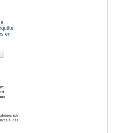
ce
nquête
es en
tt
Med
Dent
vilégiés par
buccale des