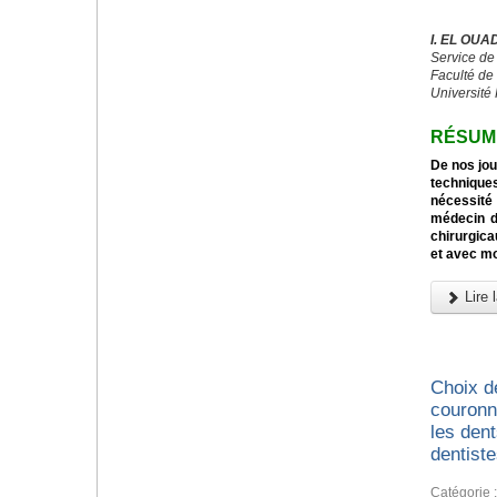
I. EL OUA
Service d
Faculté de
Université
RÉSUM
De nos jou
techniqu
nécessité
médecin d
chirurgica
et avec mo
Lire l
Choix d
couronn
les den
dentist
Catégorie 