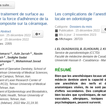
a suite...
 traitement de surface au
Les complications de l’anest
r la force d'adhérence de la
locale en odontologie
composite sur la céramique.
Catégorie :
Dossiers du mois
Publication : 15 décembre 2022
:
Abstract
Mis à jour : 2 novembre 2023
tion : 25 décembre 2022
Affichages : 20723
our : 25 décembre 2022
ges : 2355
I. EL OUADNASSI, B. ELHOUARI, J. K
Service de parodontologie (CCTD)
1
1
iomarsi
, Azin Jarrah
, Nasim
Faculté de médecine dentaire de Casa
2
ush
, Sedighe Sadat
Université Hassan II - Casablanca - Ma
1
amangar
, Mohammad Javad
3
rd
nt of Operative Dentistry, School of
RÉSUMÉ
Tehran University of Medical Sciences,
Bien que les anesthésiques locaux util
nal Campus, Tehran, Iran.
médecin dentiste aient la capacité 
ent of Laser Research Center of
une anesthésie des nerfs et 
(LRCD), Tehran University of Medical
anatomiques visées, ils ne sont p
ehran, Iran.
d’effets secondaires. Des complica
ent of Epidemiology and Biostatistics,
bien locales que systémiques, de nat
Public Health, Tehran University of
vasculaire, allergiques, toxiqu
iences, Tehran, Iran.
psychologiques, peuvent survenir.
 (Isfahan). 2022 Mar 21;19:30.