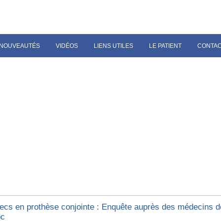
NOUVEAUTÉS
VIDÉOS
LIENS UTILES
LE PATIENT
CONTA
ecs en prothèse conjointe : Enquête auprès des médecins d
oc