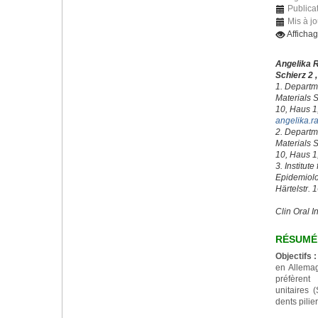
Publica
Mis à j
Afficha
Angelika 
Schierz 2 
1. Departme
Materials S
10, Haus 1
angelika.r
2. Departme
Materials S
10, Haus 1
3. Institute
Epidemiolog
Härtelstr. 
Clin Oral I
RÉSUMÉ
Objectifs :
en Allemagn
préfèrent
unitaires 
dents pilie