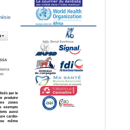
hésie
ISSA
blanca
roc
isés par le
de produire
des zones
as exempts
tions aussi
ure cardio-
es ou même