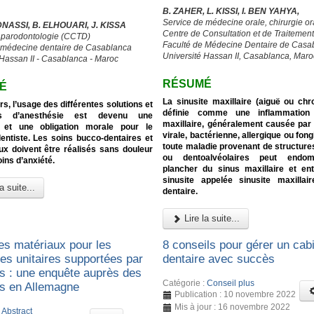
B. ZAHER, L. KISSI, I. BEN YAHYA,
Service de médecine orale, chirurgie or
DNASSI, B. ELHOUARI, J. KISSA
Centre de Consultation et de Traitemen
e parodontologie (CCTD)
Faculté de Médecine Dentaire de Casa
 médecine dentaire de Casablanca
Université Hassan II, Casablanca, Maro
 Hassan II - Casablanca - Maroc
RÉSUMÉ
É
La sinusite maxillaire (aiguë ou chr
rs, l’usage des différentes solutions et
définie comme une inflammation
es d’anesthésie est devenu une
maxillaire, généralement causée par 
 et une obligation morale pour le
virale, bactérienne, allergique ou fong
entiste. Les soins bucco-dentaires et
toute maladie provenant de structure
ux doivent être réalisés sans douleur
ou dentoalvéolaires peut endo
ins d’anxiété.
plancher du sinus maxillaire et en
sinusite appelée sinusite maxillair
a suite...
dentaire.
Lire la suite...
es matériaux pour les
8 conseils pour gérer un cab
es unitaires supportées par
dentaire avec succès
ts : une enquête auprès des
Catégorie :
Conseil plus
es en Allemagne
Publication : 10 novembre 2022
Mis à jour : 16 novembre 2022
:
Abstract