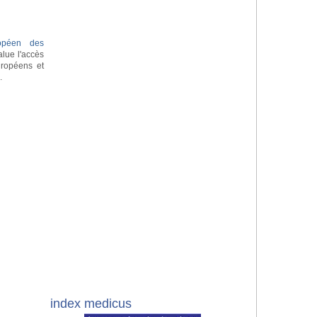
ropéen des
lue l'accès
uropéens et
e
.
index medicus