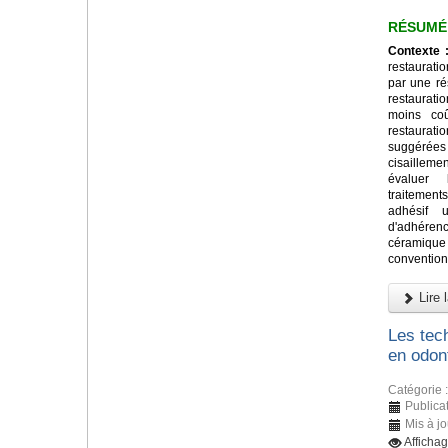
RÉSUMÉ
Contexte 
restaurati
par une ré
restaurat
moins co
restaurat
suggérée
cisailleme
évaluer 
traitement
adhésif u
d'adhére
céramiq
convention
Lire l
Les tec
en odon
Catégorie 
Publica
Mis à j
Afficha