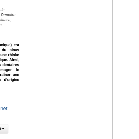
ale,
t Dentaire
blanca,
c
onique) est
 du sinus
une rhinite
ique. Ainsi,
s dentaires
mmager le
traîner une
e d’origine
inet