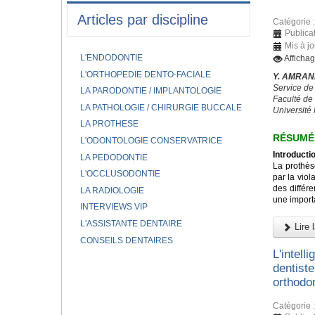
Articles par discipline
Catégorie 
Publicat
Mis à j
L'ENDODONTIE
Afficha
L'ORTHOPEDIE DENTO-FACIALE
Y. AMRANI
Service de
LA PARODONTIE / IMPLANTOLOGIE
Faculté de
LA PATHOLOGIE / CHIRURGIE BUCCALE
Universit
LA PROTHESE
RÉSUMÉ
L'ODONTOLOGIE CONSERVATRICE
Introductio
LA PEDODONTIE
La prothès
L'OCCLUSODONTIE
par la viol
des différe
LA RADIOLOGIE
une importa
INTERVIEWS VIP
L'ASSISTANTE DENTAIRE
Lire l
CONSEILS DENTAIRES
L'intelli
dentiste
orthodo
Catégorie 