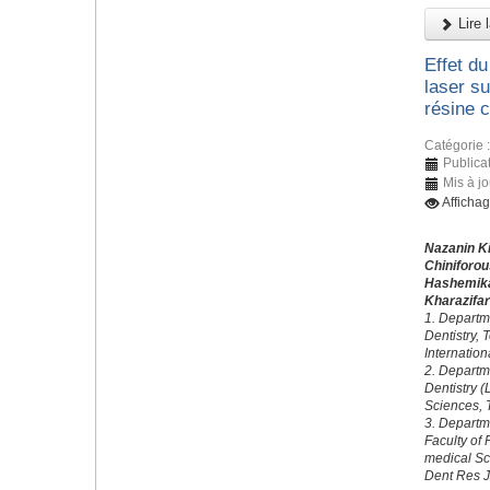
Lire l
Effet du
laser su
résine 
Catégorie 
Publica
Mis à j
Afficha
Nazanin K
Chiniforo
Hashemik
Kharazifa
1. Departme
Dentistry, 
Internatio
2. Departm
Dentistry 
Sciences, T
3. Departm
Faculty of 
medical Sc
Dent Res J